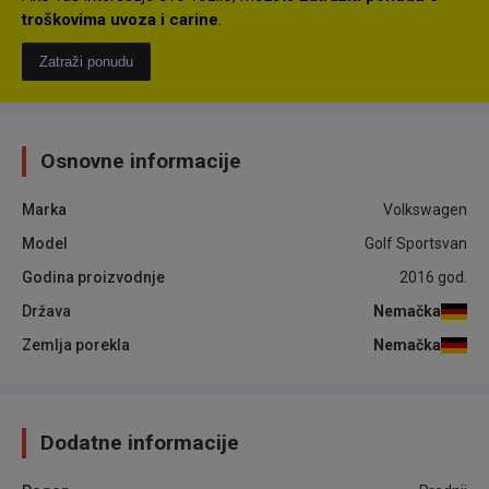
troškovima uvoza i carine
.
Zatraži ponudu
Osnovne informacije
Marka
Volkswagen
Model
Golf Sportsvan
Godina proizvodnje
2016
god.
Država
Nemačka
Zemlja porekla
Nemačka
Dodatne informacije