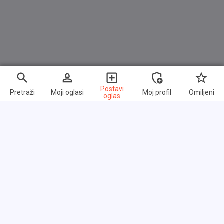
Isofix-Aufnahmen für Kindersitz an Rücksitz
Karosserie: 4-türig
Kennzeichenbeleuchtung LED
Kindersicherung im Fahrgastraum
Klapptische in Fahrer- und Beifahrersitzlehne integriert
Klimaanlage Climatronic 2-Zonen
Postavi
Pretraži
Moji oglasi
Moj profil
Omiljeni
oglas
Knieairbag Fahrerseite
Kopfstützen hinten (3-fach)
Kühlergrill schwarz mit Chromleisten
Lendenwirbelstützen vorn
Lenkrad (Leder) mit Multifunktion
Lenksäule (Lenkrad) mechan. verstellbar,
Brzi linkovi
Höhen-/Längsverstellung
Često postavljana pitanja
Leseleuchten vorn und hinten
O nama
Lichtassistent (Coming Home, Leaving Home)