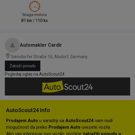
Snaga motora
81
kw /
110
ks
Automakler Cardir
Siersdorfer Straße 16, Alsdorf, Germany
Zatraži ponudu
Pogledaj oglas na AutoScout24
AutoScout24 Info
Prodajem Auto
u saradnji sa
AutoScout24
vam nudi
mogućnost da preko
Prodajem Auto
uvezete vozila.
Ako vas interesuje ovo vozilo, možete
zatražiti ponudu o