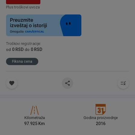
Plus troškovi uvoza
Troškovi registracije
:
0 RSD
0 RSD
od
do
Fiksna cena
Kilometraža
Godina proizvodnje
97.925
Km
2016