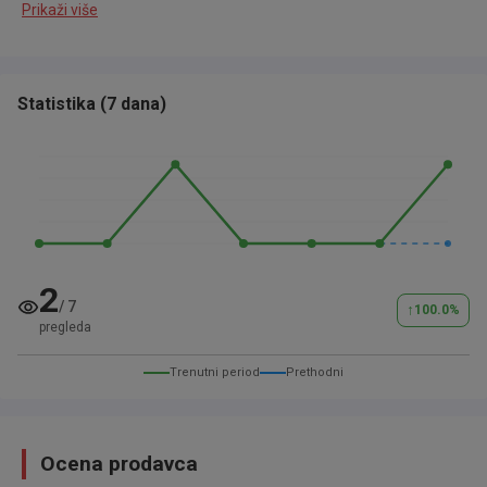
Prikaži više
Sonderausstattung:
Active Lighting-Paket
Außenspiegel elektr. anklappbar
Statistika
(
7 dana
)
Dachreling silber eloxiert
Metallic-Lackierung
Multifunktionsanzeige Premium (Farbdisplay)
Multimedia-Schnittstelle USB (iPhone / iPod) mit AUX-IN
Navigationsmodul Discover Media (für Audiosystem)
2
Raucher-Paket
/
7
↑
100.0
%
pregleda
Serienausstattung:
Trenutni period
Prethodni
3-Punkt-Sicherheitsgurt hinten mitte
Ablagefach am Dachhimmel
Ablagetasche an Vordersitzlehnen
Ocena prodavca