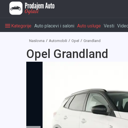
Kategorije
Auto placevi i saloni
Auto usluge
Vesti
Vide
Naslovna
Automobili
Opel
Grandland
Opel Grandland