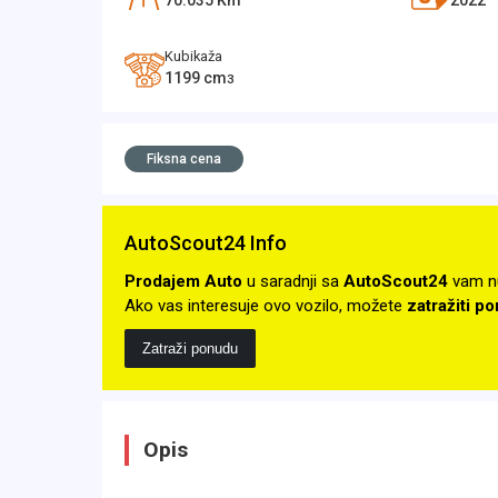
70.035
Km
2022
Kubikaža
1199
cm
3
Fiksna cena
AutoScout24 Info
Prodajem Auto
u saradnji sa
AutoScout24
vam n
Ako vas interesuje ovo vozilo, možete
zatražiti p
Zatraži ponudu
Opis