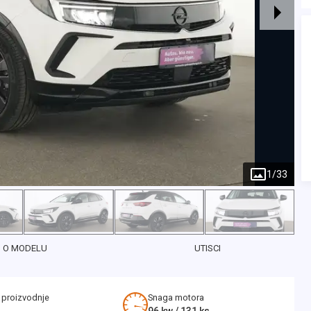
1
/
33
O MODELU
UTISCI
 proizvodnje
Snaga motora