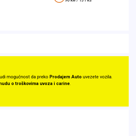
96
kw /
131
ks
udi mogućnost da preko
Prodajem Auto
uvezete vozila.
onudu o troškovima uvoza i carine
.