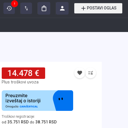
1
POSTAVI OGLAS
14.478 €
Plus troškovi uvoza
Troškovi registracije
:
35.751 RSD
38.751 RSD
od
do