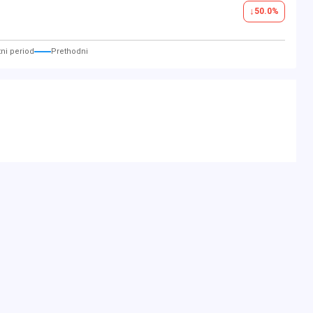
↓
50.0
%
ni period
Prethodni
isplay)