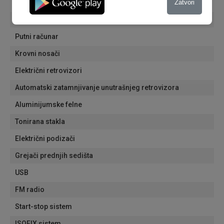
Zatvori
Senzori za svetla
Senzori za kisu
Putni računar
Krovni nosači
Električni retrovizori
Automatski zatamnjivanje unutrašnjeg retrovizora
Aluminijumske felne
Tonirana stakla
Električni podizači
Grejači prednjih sedišta
USB
FM radio
Start-stop sistem
ISOFIX sistem