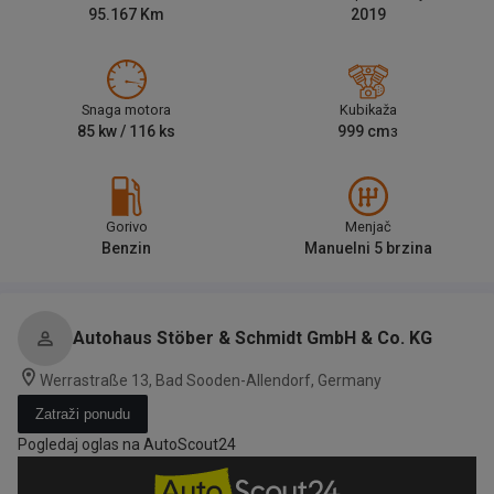
95.167
Km
2019
Snaga motora
Kubikaža
85
kw /
116
ks
999
cm
3
Gorivo
Menjač
Benzin
Manuelni 5 brzina
Autohaus Stöber & Schmidt GmbH & Co. KG
Werrastraße 13, Bad Sooden-Allendorf, Germany
Zatraži ponudu
Pogledaj oglas na AutoScout24