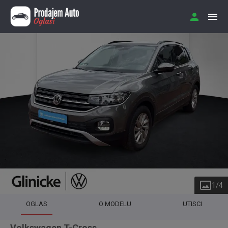
1
/
4
OGLAS
O MODELU
UTISCI
Volkswagen T-Cross