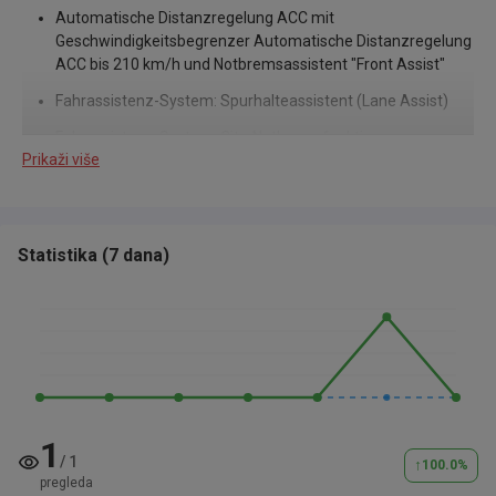
Automatische Distanzregelung ACC mit
Geschwindigkeitsbegrenzer Automatische Distanzregelung
ACC bis 210 km/h und Notbremsassistent "Front Assist"
Fahrassistenz-System: Spurhalteassistent (Lane Assist)
Fahrassistenz-System: City-Notbremsfunktion
Prikaži više
Anti-Blockier-System (ABS)
Elektron. Differentialsperre (EDS)
Antriebs-Schlupfregelung (ASR)
Statistika
(
7 dana
)
Elektronisches Stabilisierungsprogramm mit
Gegenlenkunterstützung, ABS, ASR, EDS, MSR und
Gespannstabilisierung
Fahrassistenz-System: Anhänger-Stabilisierungs-
Programm
"Blind Spot"-Sensor "Plus" mit Ausparkassistent, inkl.
1
Spurhalteassistent "Lane Assist"
/
1
↑
100.0
%
pregleda
Reifenkontrollanzeige