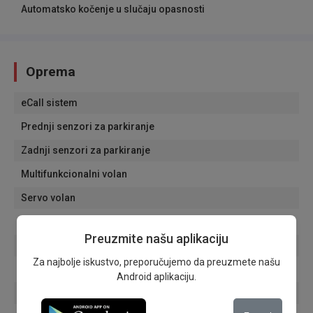
Automatsko kočenje u slučaju opasnosti
Oprema
eCall sistem
Prednji senzori za parkiranje
Zadnji senzori za parkiranje
Multifunkcionalni volan
Servo volan
Tempomat
Preuzmite našu aplikaciju
Adaptivni tempomat
Za najbolje iskustvo, preporučujemo da preuzmete našu
Dnevna svetla
Android aplikaciju.
Svetla za maglu