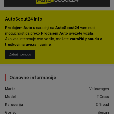
AutoScout24 Info
Prodajem Auto
u saradnji sa
AutoScout24
vam nudi
mogućnost da preko
Prodajem Auto
uvezete vozila.
Ako vas interesuje ovo vozilo, možete
zatražiti ponudu o
troškovima uvoza i carine
.
Zatraži ponudu
Osnovne informacije
Marka
Volkswagen
Model
T-Cross
Karoserija
Offroad
Gorivo
Benzin