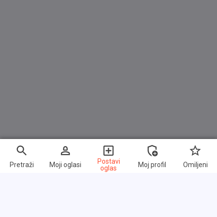
Winterpaket
Lendenwirbelstützen vorn
Innenspiegel automatisch abblendend
Vordersitze beheizbar
Multifunktionslenkrad in Leder Multifunktions-Lederlenkrad
(3 Speichen)
Rücksitzbank ungeteilt, verschiebbar, Lehne asymmetrisch
geteilt umklappbar
Multifunktionsanzeige "Plus"
Mittelarmlehne vorn längseinstellbar, mit Ablagebox, 2 USB-
Ladebuchsen hinten
Gepäckraumabdeckung
Postavi
Pretraži
Moji oglasi
Moj profil
Omiljeni
oglas
Sitzmittelbahnen der Vordersitze und der äußeren
Rücksitzplätze in Stoff "Triangle Ties"
Beifahrersitzlehne komplett umklappbar