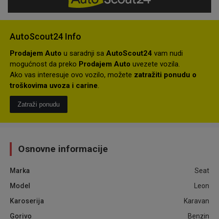
AutoScout24 Info
Prodajem Auto
u saradnji sa
AutoScout24
vam nudi
mogućnost da preko
Prodajem Auto
uvezete vozila.
Ako vas interesuje ovo vozilo, možete
zatražiti ponudu o
troškovima uvoza i carine
.
Zatraži ponudu
Osnovne informacije
Marka
Seat
Model
Leon
Karoserija
Karavan
Gorivo
Benzin