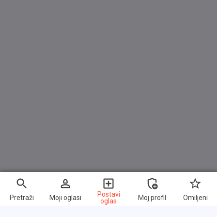
2-Zonen-Klimaautomatik
ABS
Elektr. Wegfahrsperre
ESP
Gepäckraumabtrennung
Isofix
Lichtsensor
Müdigkeitswarner
Nebelscheinwerfer
Notrufsystem
Regensensor
Reifendruckkontrolle
Postavi
Pretraži
Moji oglasi
Moj profil
Omiljeni
oglas
Start/Stopp-Automatik