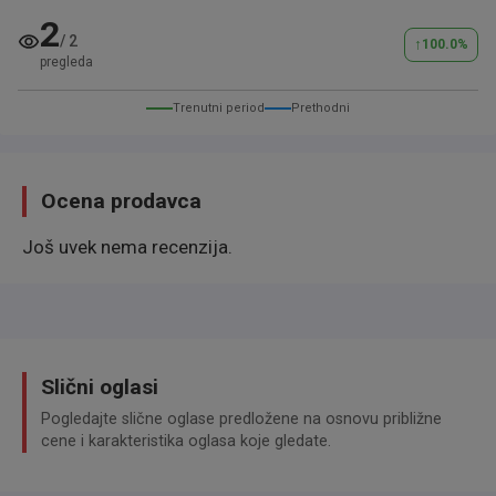
TÜV ∗02/2027
∗
2
/
2
↑
100.0
%
grüne Umweltplakette
pregleda
Euro 6
Trenutni period
Prethodni
Ocena prodavca
Ausstattung:
Još uvek nema recenzija.
Abgedunkelte Scheiben
Armlehne
Elektr. Fensterheber
Elektr. Seitenspiegel
Slični oglasi
Innenspiegel autom. abblendend
Pogledajte slične oglase predložene na osnovu približne
Lederlenkrad
cene i karakteristika oglasa koje gledate.
Sitzheizung