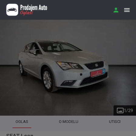
1
/
29
OGLAS
O MODELU
UTISCI
SEAT Leon