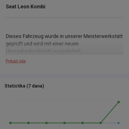
Seat Leon Kombi
Dieses Fahrzeug wurde in unserer Meisterwerkstatt
geprüft und wird mit einer neuen
Übergabedurchsicht ausgeliefert.
Prikaži više
Statistika
(
7 dana
)
Daten zum Fahrzeug:
Motor 1,2 Ltr. - 81 kW TSI
Scheckheftgepflegt
2. Hand
Automatikgetriebe