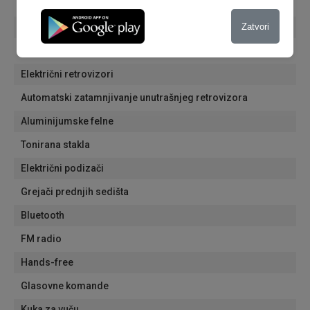
Senzori za kisu
Zatvori
Putni računar
Krovni nosači
Električni retrovizori
Automatski zatamnjivanje unutrašnjeg retrovizora
Aluminijumske felne
Tonirana stakla
Električni podizači
Grejači prednjih sedišta
Bluetooth
FM radio
Hands-free
Glasovne komande
Kuka za vuču