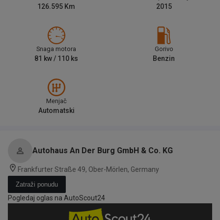
126.595
Km
2015
Snaga motora
Gorivo
81
kw /
110
ks
Benzin
Menjač
Automatski
Autohaus An Der Burg GmbH & Co. KG
Frankfurter Straße 49, Ober-Mörlen, Germany
Zatraži ponudu
Pogledaj oglas na AutoScout24