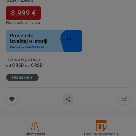
8.999 €
Plus troškovi uvoza
Troškovi registracije
:
0 RSD
0 RSD
od
do
Fiksna cena
Kilometraža
Godina proizvodnje