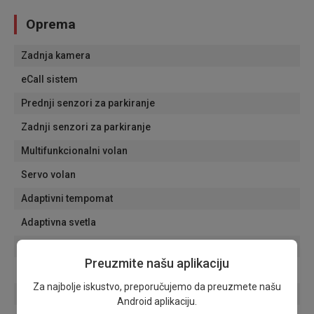
Oprema
Zadnja kamera
eCall sistem
Prednji senzori za parkiranje
Zadnji senzori za parkiranje
Multifunkcionalni volan
Servo volan
Adaptivni tempomat
Adaptivna svetla
Dnevna svetla
Preuzmite našu aplikaciju
Svetla za maglu
Za najbolje iskustvo, preporučujemo da preuzmete našu
Senzori za svetla
Android aplikaciju.