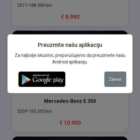
2011
188.000
km
€
8.990
Preuzmite našu aplikaciju
Za najbolje iskustvo, preporučujemo da preuzmete našu
Android aplikaciju.
Zatvori
Mercedes-Benz
E 350
2009
163.000
km
€
10.900