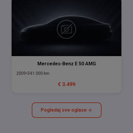
Mercedes-Benz
E 50 AMG
2009
341.000
km
€
3.499
Pogledaj sve oglase