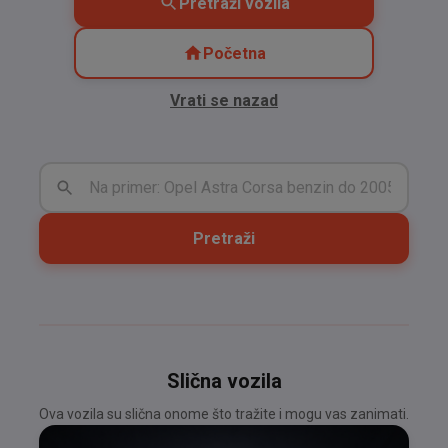
Pretraži vozila
Početna
Vrati se nazad
Pretraži
Slična vozila
Ova vozila su slična onome što tražite i mogu vas zanimati.