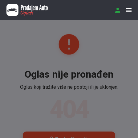
Oglas nije pronađen
Oglas koji tražite više ne postoji ili je uklonjen.
404