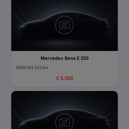
Mercedes-Benz
E 250
2009
333.333
km
€
5.000