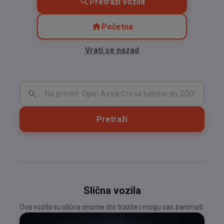
Pretraži vozila
Početna
Vrati se nazad
Pretraži
Slična vozila
Ova vozila su slična onome što tražite i mogu vas zanimati.