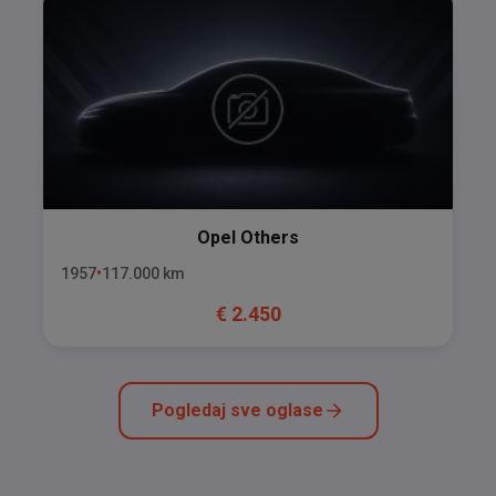
Opel
Others
1957
117.000
km
€
2.450
Pogledaj sve oglase