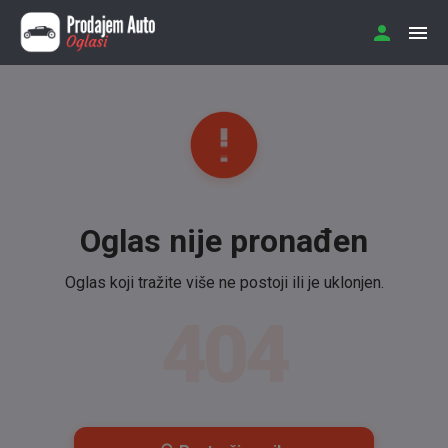
Oglas nije pronađen
Oglas koji tražite više ne postoji ili je uklonjen.
404