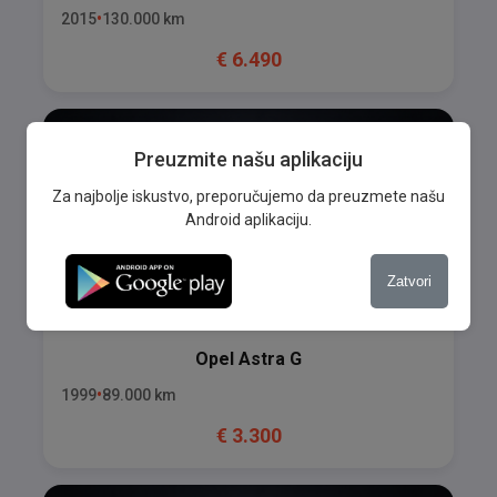
2015
130.000
km
€
6.490
Preuzmite našu aplikaciju
Za najbolje iskustvo, preporučujemo da preuzmete našu
Android aplikaciju.
Zatvori
Opel
Astra G
1999
89.000
km
€
3.300