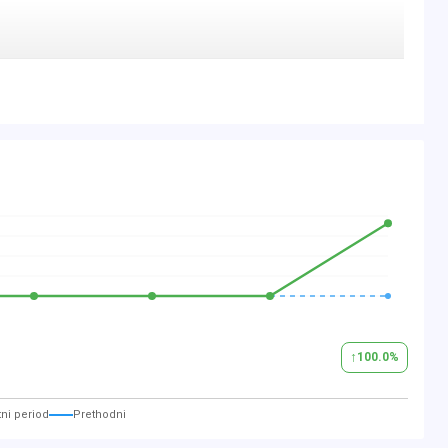
HSA
tooth)
↑
100.0
%
ni period
Prethodni