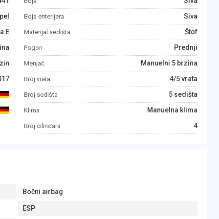
441
Siva
Boja
pel
Siva
Boja enterijera
a E
Štof
Materijal sedišta
ina
Prednji
Pogon
zin
Manuelni 5 brzina
Menjač
017
4/5 vrata
Broj vrata
5 sedišta
Broj sedišta
Manuelna klima
Klima
4
Broj cilindara
Bočni airbag
ESP