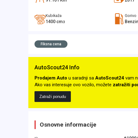
91.101
Km
2017
Kubikaža
Gorivo
1400
cm
Benzi
3
Fiksna cena
AutoScout24 Info
Prodajem Auto
u saradnji sa
AutoScout24
vam n
Ako vas interesuje ovo vozilo, možete
zatražiti p
Zatraži ponudu
Osnovne informacije