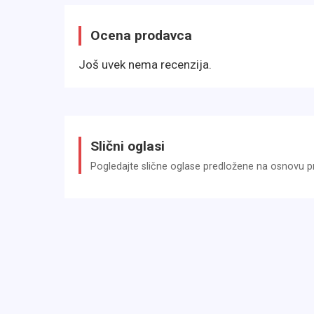
Technik & Sicherheit:
Ocena prodavca
Airbag Beifahrerseite abschaltbar
Još uvek nema recenzija.
Airbag Fahrer-/Beifahrerseite
Außenspiegel elektr. verstell- und heizbar
Fensterheber elektrisch vorn
Getriebe 5-Gang
Slični oglasi
Isofix-Aufnahmen für Kindersitz an Rücksitz
Pogledajte slične oglase predložene na osnovu pri
Klimaanlage
Kopf-Airbag-System
Nebelscheinwerfer
Schadstoffarm nach Abgasnorm Euro 6
Seitenairbag vorn
Servolenkung geschwindigkeitsabhängig