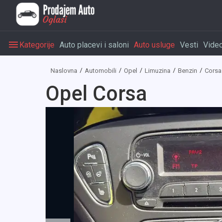
Kategorije
Auto placevi i saloni
Auto usluge
Vesti
Vide
Naslovna
Automobili
Opel
Limuzina
Benzin
Corsa
Opel Corsa