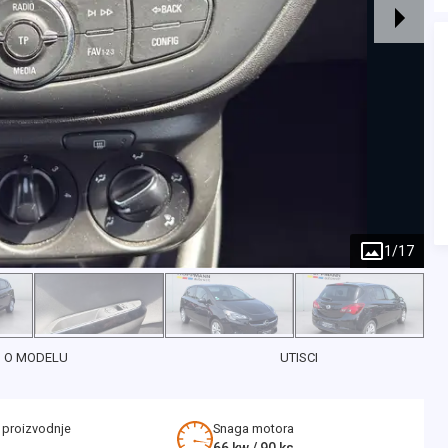
1
/
17
O MODELU
UTISCI
 proizvodnje
Snaga motora