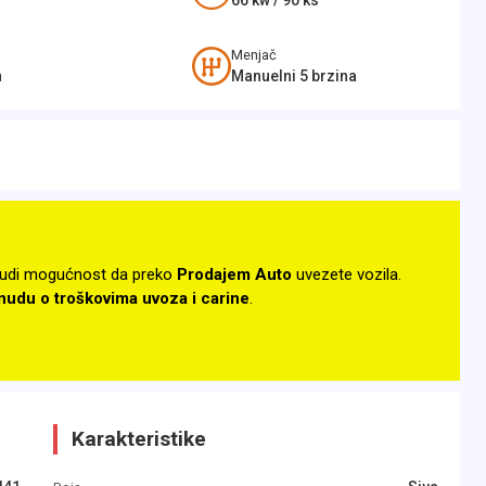
66
kw /
90
ks
Menjač
n
Manuelni 5 brzina
udi mogućnost da preko
Prodajem Auto
uvezete vozila.
onudu o troškovima uvoza i carine
.
Karakteristike