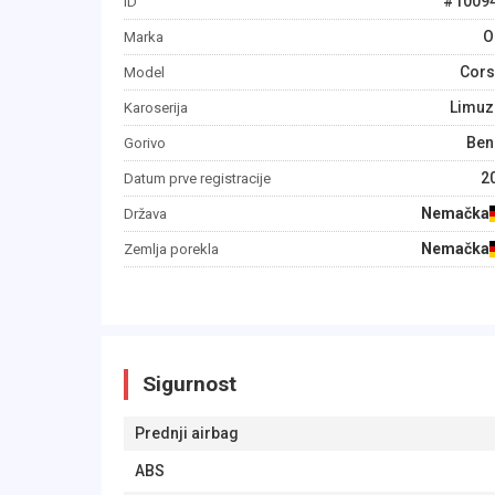
#
1009
ID
O
Marka
Cors
Model
Limuz
Karoserija
Ben
Gorivo
2
Datum prve registracije
Nemačka
Država
Nemačka
Zemlja porekla
Sigurnost
Prednji airbag
ABS