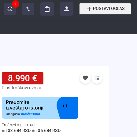
1
POSTAVI OGLAS
8.990 €
Plus troškovi uvoza
Troškovi registracije
:
33.684 RSD
36.684 RSD
od
do