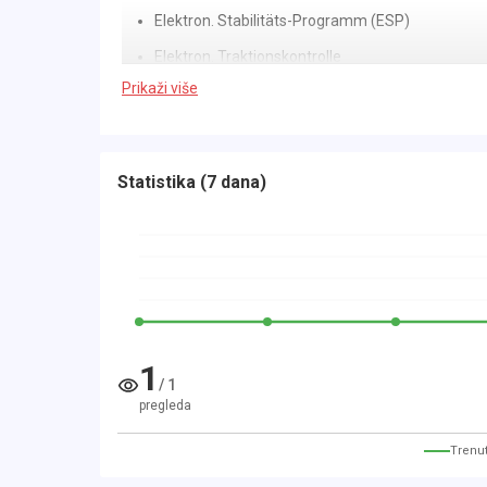
Elektron. Stabilitäts-Programm (ESP)
Elektron. Traktionskontrolle
Prikaži više
Fahrassistenz-System: Berganfahr-Assistent (
Hill Start Assist)
Geschwindigkeits-Regelanlage
Statistika
(
7 dana
)
Reifendruck-Kontrollsystem
Einschaltautomatik für Fahrlicht
Scheibenwischer mit Regensensor
Multimedia:
1
Audiosystem CD 3.0 BT (Radio/CD-Player / Blue
/
1
pregleda
Multimedia-Schnittstelle (USB / AUX-IN)
USB-Schnittstelle
Trenut