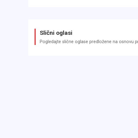
3-Schicht-Perleffekt-Lackierung
Feel Good Paket
Funktions-Paket
Slični oglasi
Sicht-Paket
Pogledajte slične oglase predložene na osnovu pri
Serienausstattung:
Airbag Beifahrerseite abschaltbar
Airbag Fahrer-/Beifahrerseite
Anti-Blockier-System (ABS)
Audiosystem R 4.0 IntelliLink
Bordcomputer
Bremsassistent
Drehzahlmesser