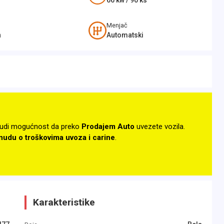
66
kw /
90
ks
Menjač
n
Automatski
udi mogućnost da preko
Prodajem Auto
uvezete vozila.
onudu o troškovima uvoza i carine
.
Karakteristike