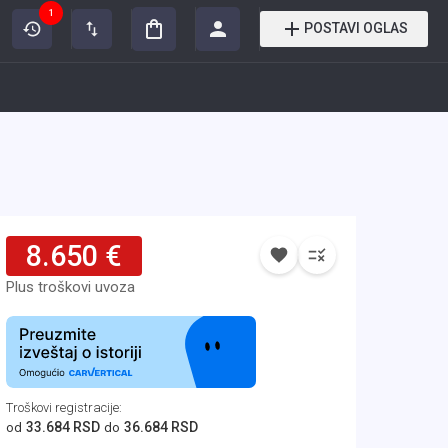
1
POSTAVI OGLAS
8.650 €
Plus troškovi uvoza
Troškovi registracije
:
33.684 RSD
36.684 RSD
od
do