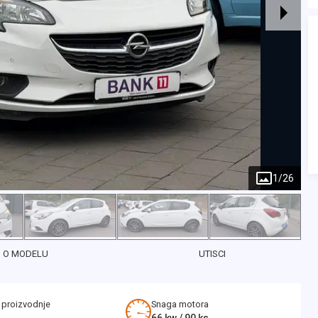
1
/
26
O MODELU
UTISCI
 proizvodnje
Snaga motora