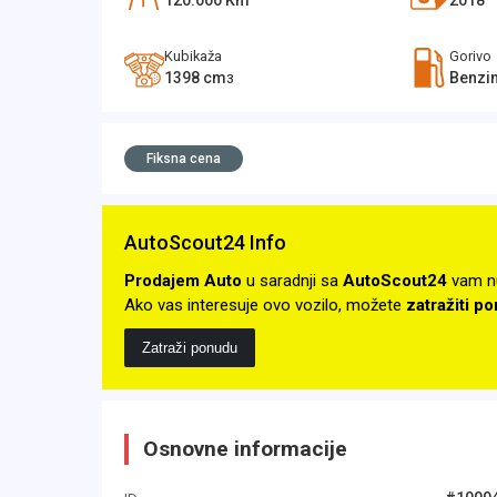
120.000
Km
2018
Kubikaža
Gorivo
1398
cm
Benzi
3
Fiksna cena
AutoScout24 Info
Prodajem Auto
u saradnji sa
AutoScout24
vam n
Ako vas interesuje ovo vozilo, možete
zatražiti p
Zatraži ponudu
Osnovne informacije