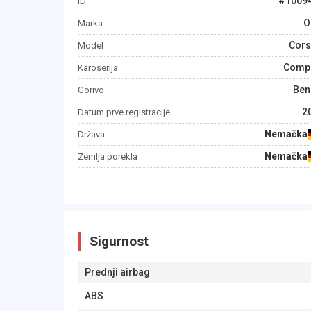
#
1009
ID
O
Marka
Cors
Model
Comp
Karoserija
Ben
Gorivo
2
Datum prve registracije
Nemačka
Država
Nemačka
Zemlja porekla
Sigurnost
Prednji airbag
ABS