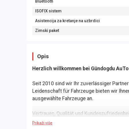
Bluetooth
ISOFIX sistem
Asistencija za kretanje na uzbrdici
Zimski paket
Opis
Herzlich willkommen bei Gündogdu AuTo
Seit 2010 sind wir Ihr zuverlässiger Partne
Leidenschaft für Fahrzeuge bieten wir Ihne
ausgewählte Fahrzeuge an.
Vertrauen, Qualität und Kundenzufriedenheit
darauf, Ihnen bei der Suche nach Ihrem Wu
Prikaži više