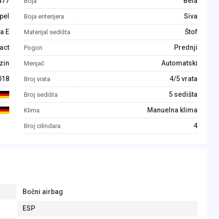
477
Bela
Boja
pel
Siva
Boja enterijera
a E
Štof
Materijal sedišta
act
Prednji
Pogon
zin
Automatski
Menjač
018
4/5 vrata
Broj vrata
5 sedišta
Broj sedišta
Manuelna klima
Klima
4
Broj cilindara
Bočni airbag
ESP