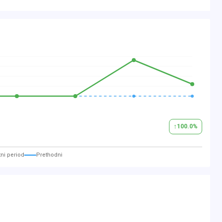
↑
100.0
%
ni period
Prethodni
brauchtes Fahrzeug handelt.
r (z.B. durch Autowaschanlagen) sowie Abnutzgen
.