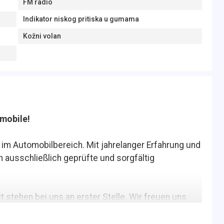
FM radio
Indikator niskog pritiska u gumama
Kožni volan
mobile!
r im Automobilbereich. Mit jahrelanger Erfahrung und
n ausschließlich geprüfte und sorgfältig
 stehen bei uns an erster Stelle. Wir freuen uns
nschfahrzeug zur Seite zu stehen.