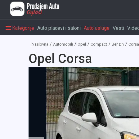
Kategorije
Auto placevi i saloni
Auto usluge
Vesti
Vide
Naslovna
Automobili
Opel
Compact
Benzin
Corsa
Opel Corsa