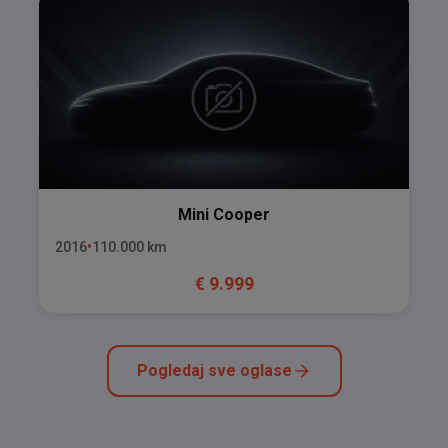
Mini
Cooper
2016
110.000
km
€
9.999
Pogledaj sve oglase