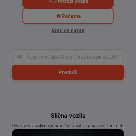
Pretraži vozila
Početna
Vrati se nazad
Pretraži
Slična vozila
Ova vozila su slična onome što tražite i mogu vas zanimati.