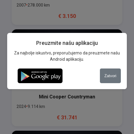
2007
278.000
km
€
3.150
Preuzmite našu aplikaciju
Za najbolje iskustvo, preporučujemo da preuzmete našu
Android aplikaciju.
Zatvori
Mini
Cooper Countryman
2024
9.114
km
€
31.741