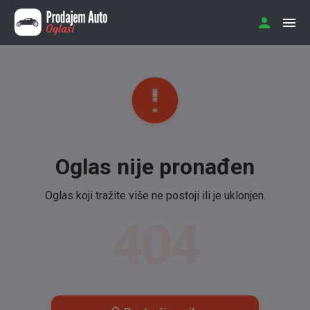
Oglas nije pronađen
Oglas koji tražite više ne postoji ili je uklonjen.
404