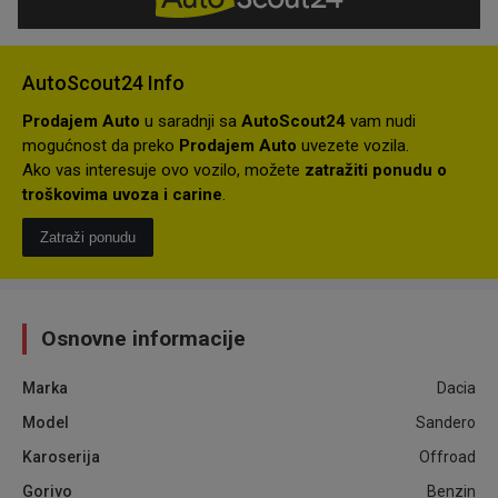
AutoScout24 Info
Prodajem Auto
u saradnji sa
AutoScout24
vam nudi
mogućnost da preko
Prodajem Auto
uvezete vozila.
Ako vas interesuje ovo vozilo, možete
zatražiti ponudu o
troškovima uvoza i carine
.
Zatraži ponudu
Osnovne informacije
Marka
Dacia
Model
Sandero
Karoserija
Offroad
Gorivo
Benzin