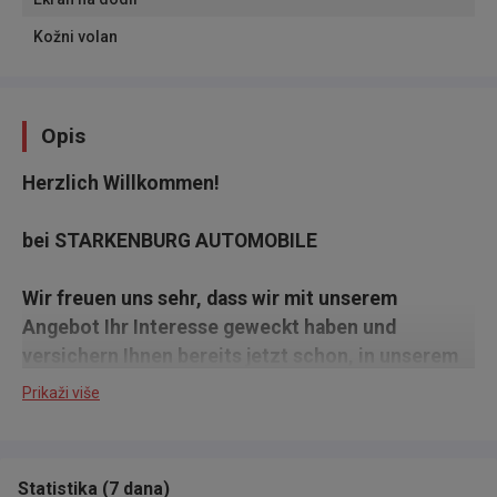
Kožni volan
Opis
Herzlich Willkommen!
bei STARKENBURG AUTOMOBILE
Wir freuen uns sehr, dass wir mit unserem
Angebot Ihr Interesse geweckt haben und
versichern Ihnen bereits jetzt schon, in unserem
Hause ein gutes und preiswertes Fahrzeug kaufen
Prikaži više
zu können!
BESICHTIGUNG BITTE NACH TELEFONISCHER
Statistika
(
7 dana
)