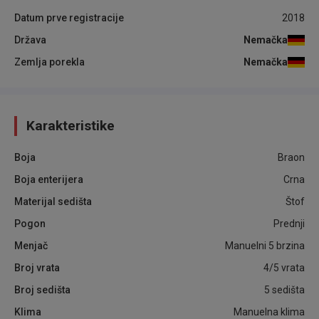
Datum prve registracije
2018
Država
Nemačka
Zemlja porekla
Nemačka
Karakteristike
Boja
Braon
Boja enterijera
Crna
Materijal sedišta
Štof
Pogon
Prednji
Menjač
Manuelni 5 brzina
Broj vrata
4/5 vrata
Broj sedišta
5 sedišta
Klima
Manuelna klima