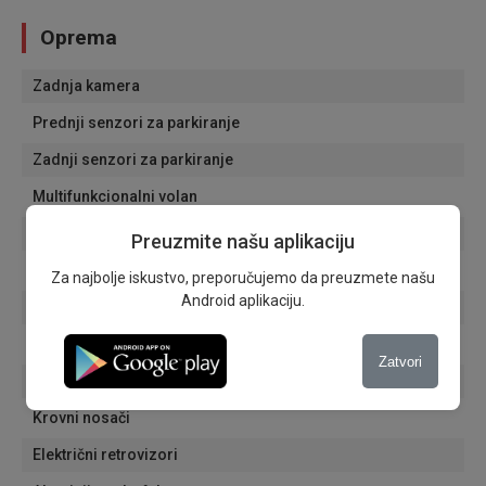
Oprema
Zadnja kamera
Prednji senzori za parkiranje
Zadnji senzori za parkiranje
Multifunkcionalni volan
Servo volan
Preuzmite našu aplikaciju
Tempomat
Za najbolje iskustvo, preporučujemo da preuzmete našu
Android aplikaciju.
Dnevna svetla
Svetla za maglu
Zatvori
Putni računar
Krovni nosači
Električni retrovizori