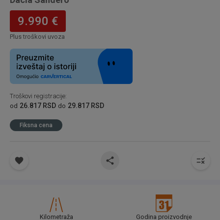
9.990 €
Plus troškovi uvoza
Troškovi registracije
:
26.817 RSD
29.817 RSD
od
do
Fiksna cena
Kilometraža
Godina proizvodnje