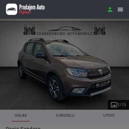
1
/
15
OGLAS
O MODELU
UTISCI
Dacia Sandero