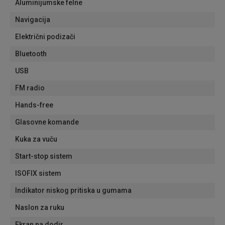
Aluminijumske felne
Navigacija
Električni podizači
Bluetooth
USB
FM radio
Hands-free
Glasovne komande
Kuka za vuču
Start-stop sistem
ISOFIX sistem
Indikator niskog pritiska u gumama
Naslon za ruku
Ekran na dodir