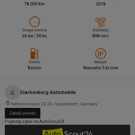
78.000
Km
2018
Snaga motora
Kubikaža
66
kw /
90
ks
898
cm
3
Gorivo
Menjač
Benzin
Manuelni 5 brzina
Starkenburg Automobile
Kaltererstrasse 22-24, Heppenheim, Germany
Zatraži ponudu
Pogledaj oglas na AutoScout24