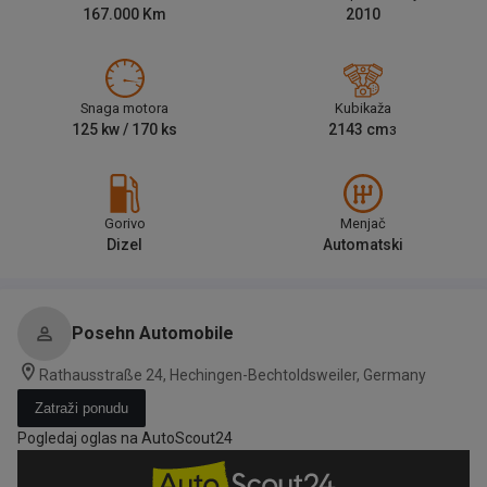
167.000
Km
2010
Snaga motora
Kubikaža
125
kw /
170
ks
2143
cm
3
Gorivo
Menjač
Dizel
Automatski
Posehn Automobile
Rathausstraße 24, Hechingen-Bechtoldsweiler, Germany
Zatraži ponudu
Pogledaj oglas na AutoScout24