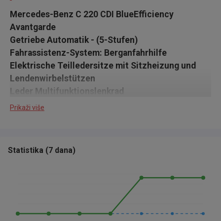
Mercedes-Benz C 220 CDI BlueEfficiency
Avantgarde
Getriebe Automatik - (5-Stufen)
Fahrassistenz-System: Berganfahrhilfe
Elektrische Teilledersitze mit Sitzheizung und
Lendenwirbelstützen
Leder Multifunktionslenkrad
Parktronic-System PTS (vorn und hinten)
Prikaži više
Geschwindigkeits-Regelanlage (Tempomat)
Klimaautomatik (Thermatic 2-Zonen)
Audiosystem Audio (Radio/CD-Player)
Statistika
(
7 dana
)
Vorrüstung Mobiltelefon/Handy / Komfort-
Telefonie / LTE-fähig
Fensterheber elektrisch vorn + hinten
Multifunktionsanzeige/ Bordcomputer m.
Reiserechner
Diebstahl-Warnanlage + Innenraumabsicherung /