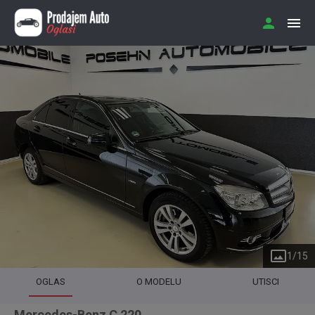
1
/
15
OGLAS
O MODELU
UTISCI
Mercedes-Benz C 220