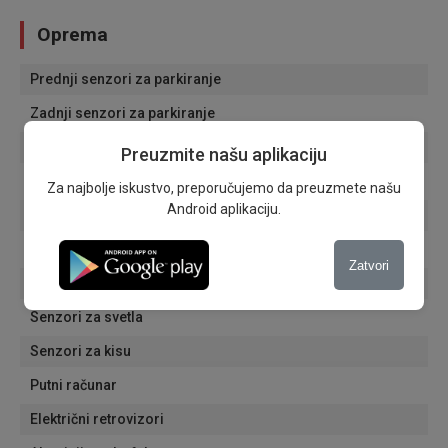
Oprema
Prednji senzori za parkiranje
Zadnji senzori za parkiranje
Multifunkcionalni volan
Preuzmite našu aplikaciju
Servo volan
Za najbolje iskustvo, preporučujemo da preuzmete našu
Android aplikaciju.
Tempomat
Dnevna svetla
Zatvori
Svetla za maglu
Senzori za svetla
Senzori za kisu
Putni računar
Električni retrovizori