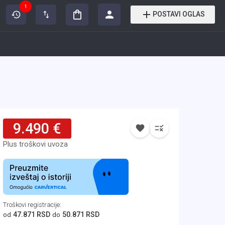
1
POSTAVI OGLAS
9.490 €
Plus troškovi uvoza
Troškovi registracije
:
47.871 RSD
50.871 RSD
od
do