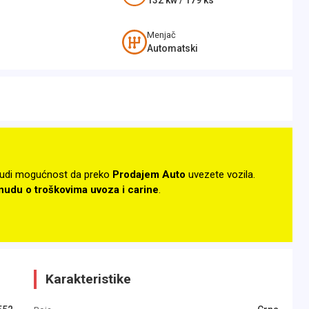
132
kw /
179
ks
Menjač
Automatski
udi mogućnost da preko
Prodajem Auto
uvezete vozila.
onudu o troškovima uvoza i carine
.
Karakteristike