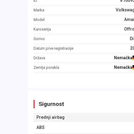
#
1009
ID
Volkswa
Marka
Ama
Model
Offr
Karoserija
Di
Gorivo
2
Datum prve registracije
Nemačka
Država
Nemačka
Zemlja porekla
Sigurnost
Prednji airbag
ABS