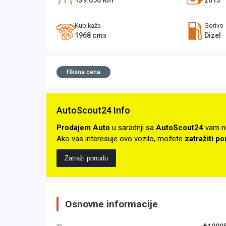
139.650
Km
2013
Kubikaža
Gorivo
1968
cm
Dizel
3
Fiksna cena
AutoScout24 Info
Prodajem Auto
u saradnji sa
AutoScout24
vam n
Ako vas interesuje ovo vozilo, možete
zatražiti p
Zatraži ponudu
Osnovne informacije