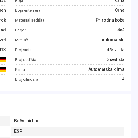
552
Crna
Boja
gen
Crna
Boja enterijera
rok
Prirodna koža
Materijal sedišta
oad
4x4
Pogon
zel
Automatski
Menjač
013
4/5 vrata
Broj vrata
5 sedišta
Broj sedišta
Automatska klima
Klima
4
Broj cilindara
Bočni airbag
ESP