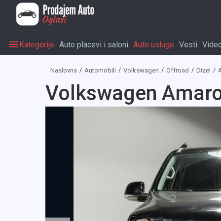
Kategorije
Auto placevi i saloni
Auto usluge
Vesti
Vide
Naslovna
Automobili
Volkswagen
Offroad
Dizel
Volkswagen Amar