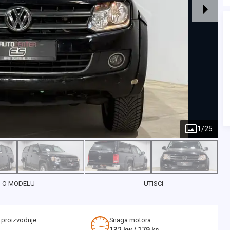
1
/
25
O MODELU
UTISCI
 proizvodnje
Snaga motora