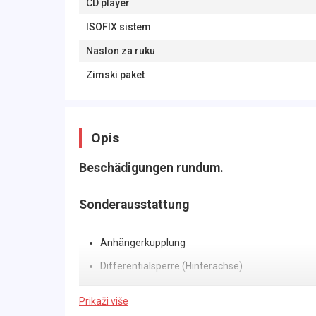
CD player
ISOFIX sistem
Naslon za ruku
Zimski paket
Opis
Beschädigungen rundum.
Sonderausstattung
Anhängerkupplung
Differentialsperre (Hinterachse)
Einparkhilfe vorn und hinten
Prikaži više
Hardtop Highline (Pick-Up)