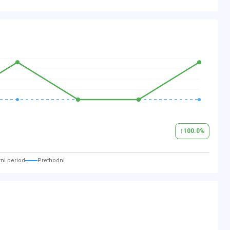
g vorn)
D 310)
hnittstelle
↑
100.0
%
ni period
Prethodni
bedienung