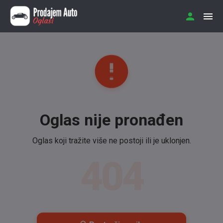
Oglas nije pronađen
Oglas koji tražite više ne postoji ili je uklonjen.
404