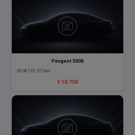
Peugeot
5008
2018
175.127
km
€
10.750