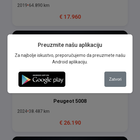
2019
64.890
km
€
17.960
Preuzmite našu aplikaciju
Za najbolje iskustvo, preporučujemo da preuzmete našu
Android aplikaciju.
Zatvori
Peugeot
5008
2024
38.487
km
€
26.190