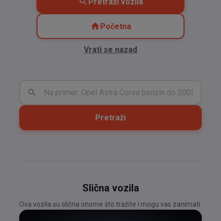
Pretraži vozila
Početna
Vrati se nazad
Pretraži
Slična vozila
Ova vozila su slična onome što tražite i mogu vas zanimati.