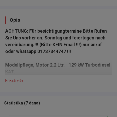
Opis
ACHTUNG: Für besichtigungtermine Bitte Rufen
Sie Uns vorher an. Sonntag und feiertagen nach
vereinbarung.!!! (Bitte KEIN Email !!!) nur anruf
oder whatsapp 01737344747 !!!
Modellpflege, Motor 2,2 Ltr. - 129 kW Turbodiesel
KAT,
Prikaži više
EURO 6
Tüv Neu (aktuel 7.2026)
Statistika
(
7 dana
)
Scheckheftgepflegt
Fahrassistenz-System: Auspark-Assistent,