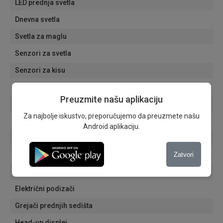
LED prednja svetla
Dnevna svetla
Svetla za maglu
Senzori za svetla
Senzori za kisu
Putni računar
Preuzmite našu aplikaciju
Električni retrovizori
Za najbolje iskustvo, preporučujemo da preuzmete našu
Automatski zatamnjivanje unutrašnjeg retrovizora
Android aplikaciju.
Aluminijumske felne
Zatvori
Navigacija
Tonirana stakla
Električni podizači
Grejači prednjih sedišta
Head-up displej