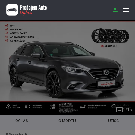
1
/
15
OGLAS
O MODELU
UTISCI
Mazda 6