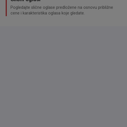
Touchscreen-Farbdisplay (7,0 Zoll),
Pogledajte slične oglase predložene na osnovu približne
Sound-System BOSE,
cene i karakteristika oglasa koje gledate.
Klimaautomatik
Sitzheizung vorn,
Social Media Integration (Onlinedienste / Apps),
Sprachsteuerung, erweiterter Umfang,
Keyyles Go Start-Stop-Knopf,
Start/Stop-Anlage (i-Stop),
Matrix-LED-Scheinwerfer
Fernlichtassistent mit adaptiver Lichtverteilung (ALH),
Tagfahrlicht LED,
Nebelscheinwerfer LED,
Head-up-Display,
Sitzheizung vorn