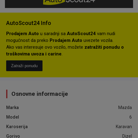
AutoScout24 Info
Prodajem Auto
u saradnji sa
AutoScout24
vam nudi
mogućnost da preko
Prodajem Auto
uvezete vozila.
Ako vas interesuje ovo vozilo, možete
zatražiti ponudu o
troškovima uvoza i carine
.
Zatraži ponudu
Osnovne informacije
Marka
Mazda
Model
6
Karoserija
Karavan
Gorivo
Dizel