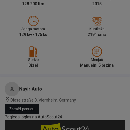
128.200
Km
2015
Snaga motora
Kubikaža
129
kw /
175
ks
2191
cm
3
Gorivo
Menjač
Dizel
Manuelni 5 brzina
Nayir Auto
Dieselstraße 3, Viernheim, Germany
Zatraži ponudu
Pogledaj oglas na AutoScout24