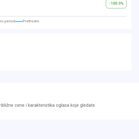
↑
100.0
%
ni period
Prethodni
bližne cene i karakteristika oglasa koje gledate.
Bilder