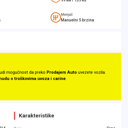
99
kw /
135
ks
Menjač
n
Manuelni 5 brzina
udi mogućnost da preko
Prodajem Auto
uvezete vozila.
onudu o troškovima uvoza i carine
.
Karakteristike