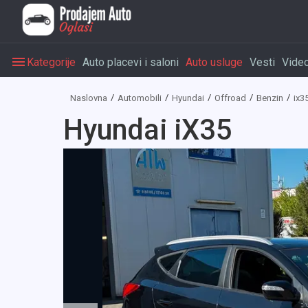
Kategorije
Auto placevi i saloni
Auto usluge
Vesti
Vide
Naslovna
Automobili
Hyundai
Offroad
Benzin
ix3
Hyundai iX35