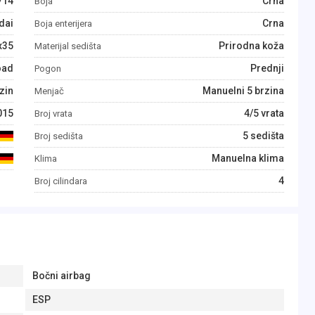
714
Crna
Boja
dai
Crna
Boja enterijera
x35
Prirodna koža
Materijal sedišta
oad
Prednji
Pogon
zin
Manuelni 5 brzina
Menjač
015
4/5 vrata
Broj vrata
5 sedišta
Broj sedišta
Manuelna klima
Klima
4
Broj cilindara
Bočni airbag
ESP