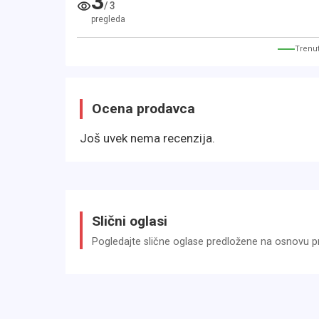
3
/
3
✅ Sitzheizung
pregleda
✅ Xenon-Scheinwerfer
✅ Park Distance Control hinten
Trenut
✅ Rückfahrkamera
✅ Allwetterreifen uvm.
Ocena prodavca
Komfort & Alltag
Još uvek nema recenzija.
✅ Klimaautomatik
✅ Tempomat
✅ Hohe Sitzposition
✅ Ideal für Alltag & Gelände
Slični oglasi
Pogledajte slične oglase predložene na osnovu pri
✅ Weitere Ausstattung und Details siehe 
Unsere Leistungen