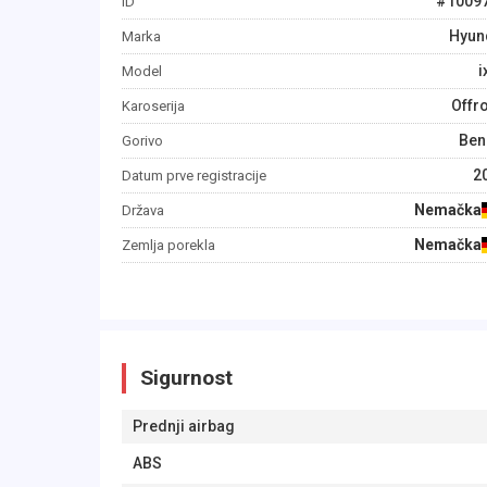
#
1009
ID
Hyun
Marka
i
Model
Offr
Karoserija
Ben
Gorivo
2
Datum prve registracije
Nemačka
Država
Nemačka
Zemlja porekla
Sigurnost
Prednji airbag
ABS