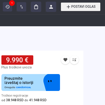
1
POSTAVI OGLAS
9.990 €
Plus troškovi uvoza
Troškovi registracije
:
38.948 RSD
41.948 RSD
od
do