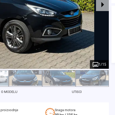
1
/
15
O MODELU
UTISCI
 proizvodnje
Snaga motora