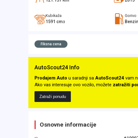
121.157
Km
2015
Kubikaža
Gorivo
1591
cm
Benzi
3
Fiksna cena
AutoScout24 Info
Prodajem Auto
u saradnji sa
AutoScout24
vam n
Ako vas interesuje ovo vozilo, možete
zatražiti p
Zatraži ponudu
Osnovne informacije