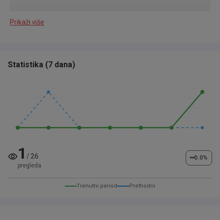
Prikaži više
Fahrzeugdaten
✅ Servicegepflegt bei Ssangyong
Statistika
(
7 dana
)
✅ Erstzulassung: 05/2022
✅ Kilometerstand: 104.307 km
✅ HU neu beim Verkauf (Wenn nicht mindestens 12
Monate Rest-TÜV vorhanden sind.)
✅ Letzter Service bei 99.886 km
1
/
26
Ausstattung & Highlights
━
0.0
%
pregleda
✅ Navigationssystem
Trenutni period
Prethodni
✅ Sitzheizung vorne
✅ Beheizbares Lenkrad