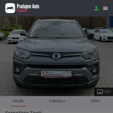
1
/
27
OGLAS
O MODELU
UTISCI
SsangYong Tivoli