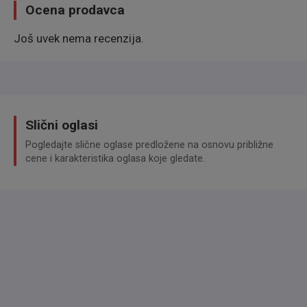
✅ PDC vorne & hinten + Rückfahrkamera
Ocena prodavca
✅ Vollleder-Sitzbezug
✅ LED-Tagfahrlicht
Još uvek nema recenzija.
✅ Freisprecheinrichtung & Musikstreaming
(Bluetooth)
✅ 2-Zonen-Klimaautomatik
Slični oglasi
Unsere Leistungen für Sie
Pogledajte slične oglase predložene na osnovu približne
cene i karakteristika oglasa koje gledate.
✅ Finanzierung möglich – auch ohne Anzahlung
✅ Bundesweite Lieferung möglich
Änderungen / Irrtümer / Zwischenverkauf sind
vorbehalten.
Fahrzeug wird im Kundenauftrag verkauft.Garantie