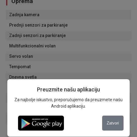
Oprema
Zadnja kamera
Prednji senzori za parkiranje
Zadnji senzori za parkiranje
Multifunkcionalni volan
Servo volan
Tempomat
Dnevna svetla
Svetla za maglu
Preuzmite našu aplikaciju
Senzori za svetla
Za najbolje iskustvo, preporučujemo da preuzmete našu
Android aplikaciju.
Putni računar
Električni retrovizori
Zatvori
Aluminijumske felne