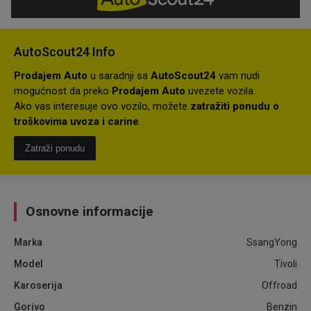
AutoScout24 Info
Prodajem Auto
u saradnji sa
AutoScout24
vam nudi
mogućnost da preko
Prodajem Auto
uvezete vozila.
Ako vas interesuje ovo vozilo, možete
zatražiti ponudu o
troškovima uvoza i carine
.
Zatraži ponudu
Osnovne informacije
Marka
SsangYong
Model
Tivoli
Karoserija
Offroad
Gorivo
Benzin