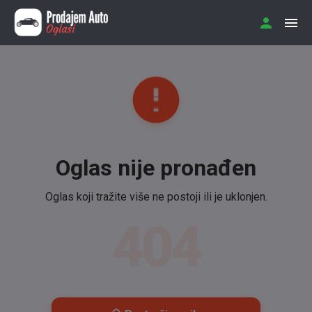
Oglas nije pronađen
Oglas koji tražite više ne postoji ili je uklonjen.
404