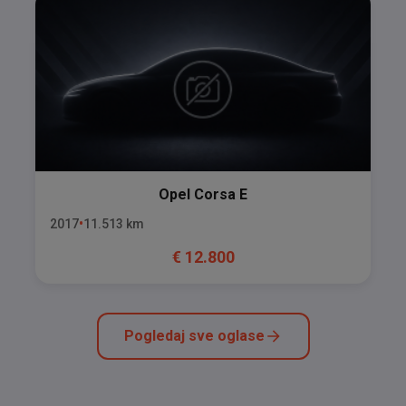
Opel
Corsa E
2017
11.513
km
€
12.800
Pogledaj sve oglase