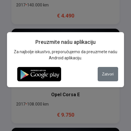
2017
140.000
km
€
4.490
Preuzmite našu aplikaciju
Za najbolje iskustvo, preporučujemo da preuzmete našu
Android aplikaciju.
Zatvori
Opel
Corsa E
2017
108.000
km
€
9.750