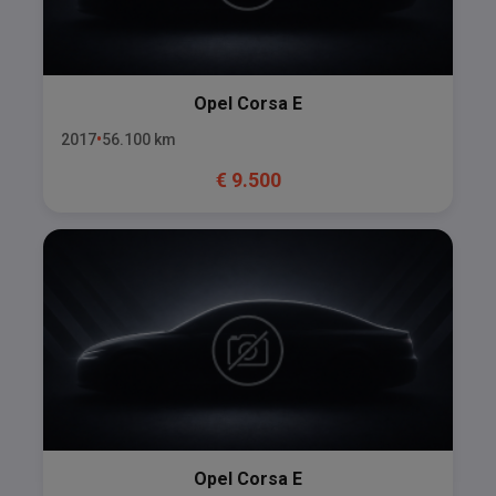
Opel
Corsa E
2017
56.100
km
€
9.500
Opel
Corsa E