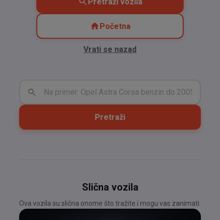
Pretraži vozila
Početna
Vrati se nazad
Pretraži
Slična vozila
Ova vozila su slična onome što tražite i mogu vas zanimati.