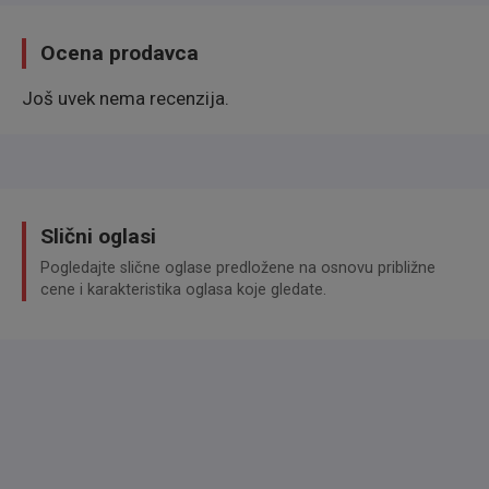
Lederlenkrad, Schlüssellose Zentralverriegelung, teilbare
Rücksitzbank, Elektrische Seitenspiegel
Ocena prodavca
Infotainment & Konnektivität:
Apple CarPlay,
Navigationssystem, Multifunktionslenkrad
Još uvek nema recenzija.
Beleuchtung:
LED-Scheinwerfer, Xenonscheinwerfer,
Kurvenlicht
Sicherheit & Praktik:
Innenspiegel automatisch
abblendend
Slični oglasi
Extras:
Alufelgen, Anhängerkupplung, Dachreling,
Pogledajte slične oglase predložene na osnovu približne
Winterreifen.
cene i karakteristika oglasa koje gledate.