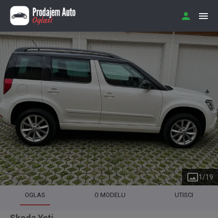
1
/
19
OGLAS
O MODELU
UTISCI
Skoda Yeti