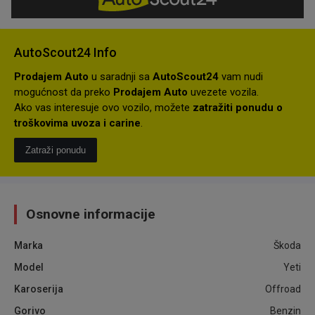
AutoScout24 Info
Prodajem Auto
u saradnji sa
AutoScout24
vam nudi
mogućnost da preko
Prodajem Auto
uvezete vozila.
Ako vas interesuje ovo vozilo, možete
zatražiti ponudu o
troškovima uvoza i carine
.
Zatraži ponudu
Osnovne informacije
Marka
Škoda
Model
Yeti
Karoserija
Offroad
Gorivo
Benzin