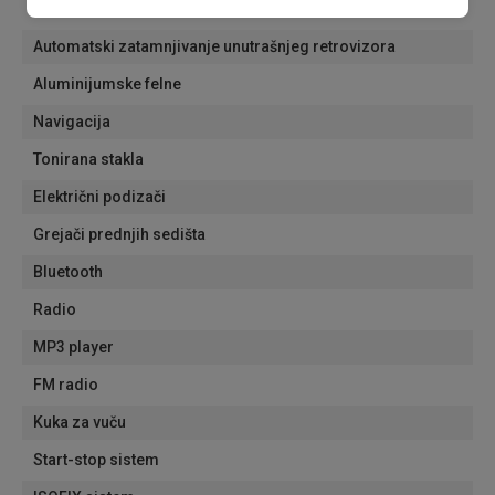
Električni retrovizori
Automatski zatamnjivanje unutrašnjeg retrovizora
Aluminijumske felne
Navigacija
Tonirana stakla
Električni podizači
Grejači prednjih sedišta
Bluetooth
Radio
MP3 player
FM radio
Kuka za vuču
Start-stop sistem