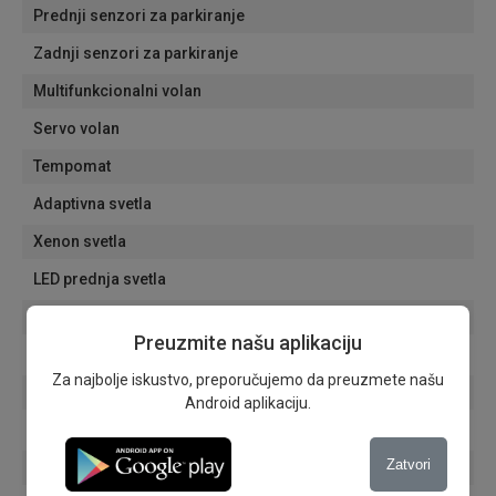
Prednji senzori za parkiranje
Zadnji senzori za parkiranje
Multifunkcionalni volan
Servo volan
Tempomat
Adaptivna svetla
Xenon svetla
LED prednja svetla
Dnevna svetla
Preuzmite našu aplikaciju
Svetla za maglu
Za najbolje iskustvo, preporučujemo da preuzmete našu
Senzori za svetla
Android aplikaciju.
Senzori za kisu
Zatvori
Krovni nosači