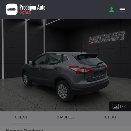
1
/
21
OGLAS
O MODELU
UTISCI
Nissan Qashqai