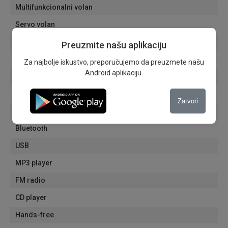
Multifunkcionalni volan
Servo volan
Tempomat
Preuzmite našu aplikaciju
Dnevna svetla
Za najbolje iskustvo, preporučujemo da preuzmete našu
Android aplikaciju.
Putni računar
Električni retrovizori
Zatvori
Električni podizači
Bluetooth
USB
MP3 player
FM radio
CD player
Hands-free