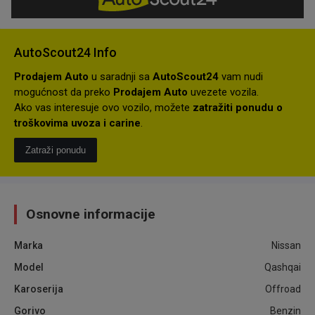
AutoScout24 Info
Prodajem Auto
u saradnji sa
AutoScout24
vam nudi
mogućnost da preko
Prodajem Auto
uvezete vozila.
Ako vas interesuje ovo vozilo, možete
zatražiti ponudu o
troškovima uvoza i carine
.
Zatraži ponudu
Osnovne informacije
Marka
Nissan
Model
Qashqai
Karoserija
Offroad
Gorivo
Benzin