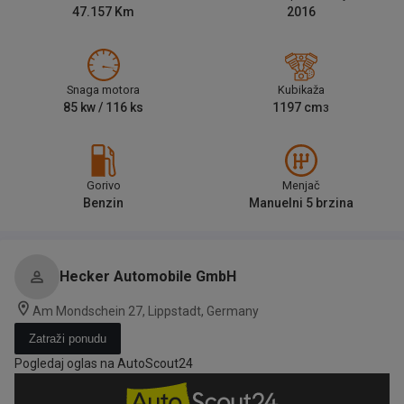
47.157
Km
2016
Snaga motora
Kubikaža
85
kw /
116
ks
1197
cm
3
Gorivo
Menjač
Benzin
Manuelni 5 brzina
Hecker Automobile GmbH
Am Mondschein 27, Lippstadt, Germany
Zatraži ponudu
Pogledaj oglas na AutoScout24