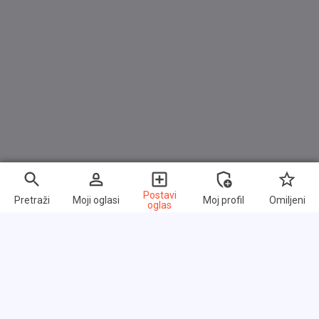
Rücksitz geteilt/klappbar
Schadstoffarm nach Abgasnorm Euro 6
Schaltpunktanzeige
Scheibenwischer mit Intervallschaltung
Servolenkung
Sitz vorn links höhenverstellbar
Sitzbezug / Polsterung: Stoff
Sonnenblenden mit Spiegel
Start/Stop-Anlage
Postavi
Pretraži
Moji oglasi
Moj profil
Omiljeni
oglas
Steckdose (12V-Anschluß) in Mittelkonsole
Tagfahrlicht LED
Türgriffe innen schwarz, hochglänzend
USB-Schnittstelle
Wegfahrsperre (elektronisch)