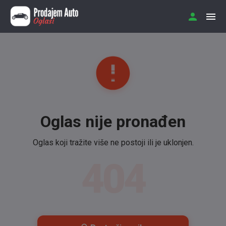
Oglas nije pronađen
Oglas koji tražite više ne postoji ili je uklonjen.
404