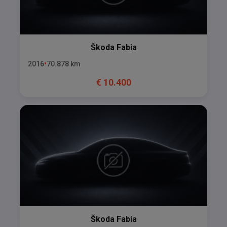
Škoda
Fabia
2016
70.878
km
€
10.400
Škoda
Fabia