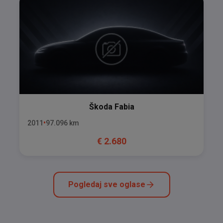
Škoda
Fabia
2011
97.096
km
€
2.680
Pogledaj sve oglase