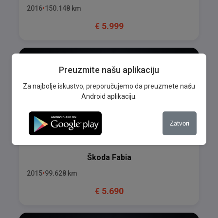
2016
150.148
km
€
5.999
Preuzmite našu aplikaciju
Za najbolje iskustvo, preporučujemo da preuzmete našu
Android aplikaciju.
Zatvori
Škoda
Fabia
2015
99.628
km
€
5.690