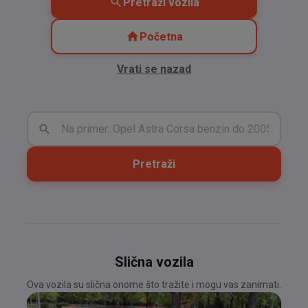
Pretraži vozila
Početna
Vrati se nazad
Pretraži
Slična vozila
Ova vozila su slična onome što tražite i mogu vas zanimati.