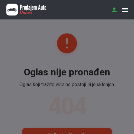
Oglas nije pronađen
Oglas koji tražite više ne postoji ili je uklonjen.
404