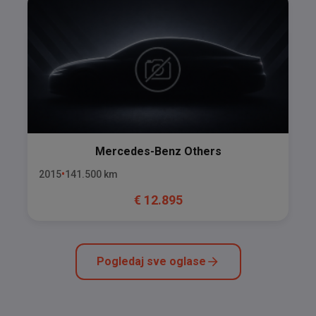
Mercedes-Benz
Others
2015
141.500
km
€
12.895
Pogledaj sve oglase