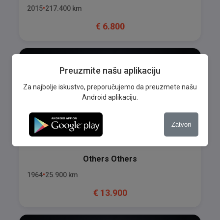
2015
217.400
km
€
6.800
Preuzmite našu aplikaciju
Za najbolje iskustvo, preporučujemo da preuzmete našu
Android aplikaciju.
Zatvori
Others
Others
1964
25.900
km
€
13.900