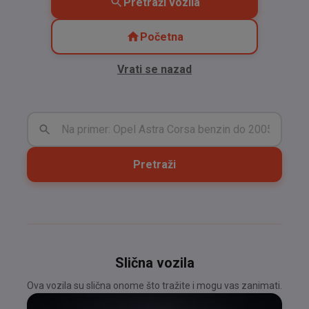
Pretraži vozila
Početna
Vrati se nazad
Pretraži
Slična vozila
Ova vozila su slična onome što tražite i mogu vas zanimati.