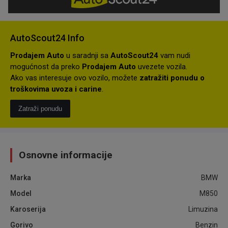
AutoScout24 Info
Prodajem Auto
u saradnji sa
AutoScout24
vam nudi
mogućnost da preko
Prodajem Auto
uvezete vozila.
Ako vas interesuje ovo vozilo, možete
zatražiti ponudu o
troškovima uvoza i carine
.
Zatraži ponudu
Osnovne informacije
Marka
BMW
Model
M850
Karoserija
Limuzina
Gorivo
Benzin