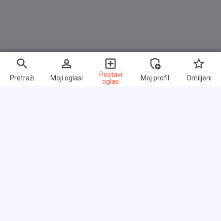
Antriebsart: xDrive (Allrad)
Außenausstattung: Shadow-Line Hochglanz
BMW Display-Key
Ausstattungs-Paket: Connected Professional
Ausstattungs-Paket: Connected Teaser
Postavi
Pretraži
Moji oglasi
Moj profil
Omiljeni
oglas
Service-System: Apple CarPlay Information (Vorbereitung)
Service-System: BMW Intelligent Personal Assistant
Head-up-Display
Service-System: Remote Services
Service-System: Concierge Services
Brzi linkovi
Service-System: Real Time Traffic Information (RTTI)
Service-System: Remote 3D View
Često postavljana pitanja
Service-System: On-Street Parking
O nama
BMW Live Cockpit Professional (Ausstattungs-Paket: