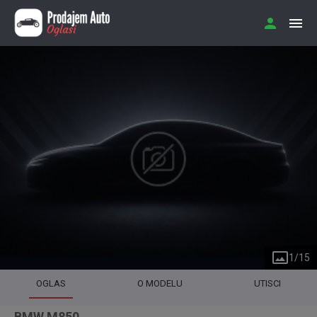
1
/
15
OGLAS
O MODELU
UTISCI
BMW M850