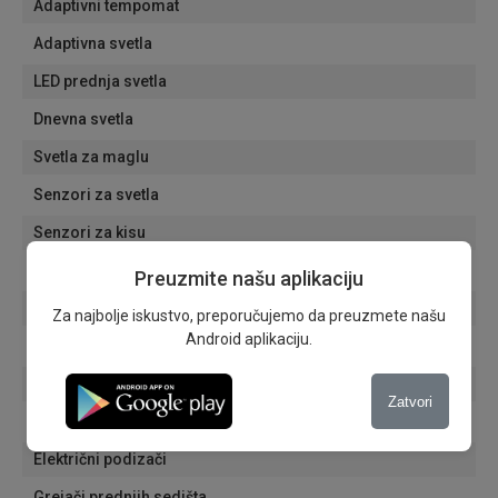
Adaptivni tempomat
Adaptivna svetla
LED prednja svetla
Dnevna svetla
Svetla za maglu
Senzori za svetla
Senzori za kisu
Električni retrovizori
Preuzmite našu aplikaciju
Automatski zatamnjivanje unutrašnjeg retrovizora
Za najbolje iskustvo, preporučujemo da preuzmete našu
Android aplikaciju.
Aluminijumske felne
Navigacija
Zatvori
Tonirana stakla
Električni podizači
Grejači prednjih sedišta