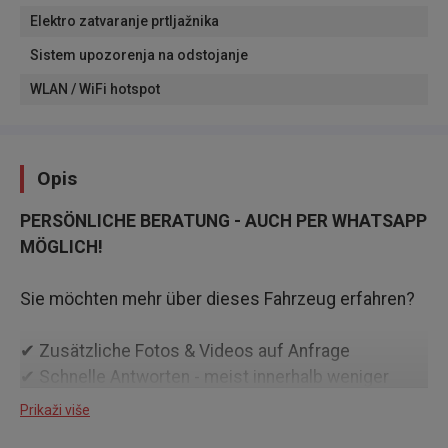
Elektro zatvaranje prtljažnika
Sistem upozorenja na odstojanje
WLAN / WiFi hotspot
Opis
PERSÖNLICHE BERATUNG - AUCH PER WHATSAPP
MÖGLICH!
Sie möchten mehr über dieses Fahrzeug erfahren?
✔ Zusätzliche Fotos & Videos auf Anfrage
✔ Schnelle Antworten - meist innerhalb weniger
Minuten
Prikaži više
✔ Persönliche Beratung durch unsere