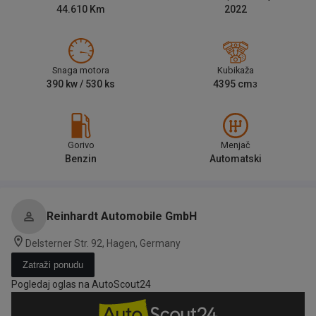
44.610
Km
2022
Snaga motora
Kubikaža
390
kw /
530
ks
4395
cm
3
Gorivo
Menjač
Benzin
Automatski
Reinhardt Automobile GmbH
Delsterner Str. 92, Hagen, Germany
Zatraži ponudu
Pogledaj oglas na AutoScout24