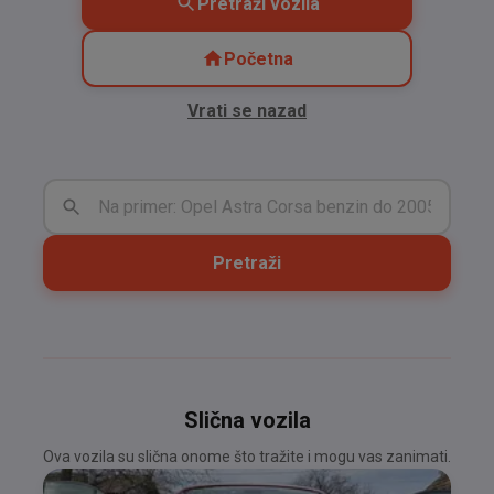
Pretraži vozila
Početna
Vrati se nazad
Pretraži
Slična vozila
Ova vozila su slična onome što tražite i mogu vas zanimati.