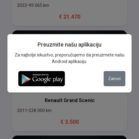
2023
49.065
km
€
21.470
Preuzmite našu aplikaciju
Za najbolje iskustvo, preporučujemo da preuzmete našu
Android aplikaciju.
Zatvori
Renault
Grand Scenic
2011
228.000
km
€
3.500