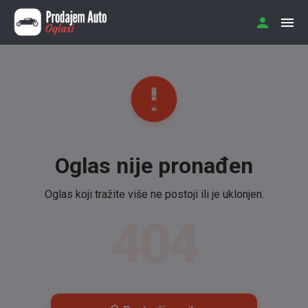
Oglas nije pronađen
Oglas koji tražite više ne postoji ili je uklonjen.
404