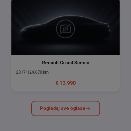
Renault
Grand Scenic
2017
124.670
km
€
13.990
Pogledaj sve oglase