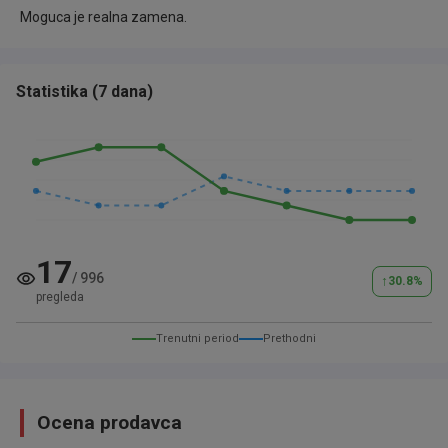
Moguca je realna zamena.
Statistika
(
7 dana
)
17
/
996
↑
30.8
%
pregleda
Trenutni period
Prethodni
Ocena prodavca