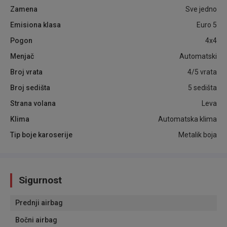
Zamena
Sve jedno
Emisiona klasa
Euro 5
Pogon
4x4
Menjač
Automatski
Broj vrata
4/5 vrata
Broj sedišta
5 sedišta
Strana volana
Leva
Klima
Automatska klima
Tip boje karoserije
Metalik boja
Sigurnost
Prednji airbag
Bočni airbag