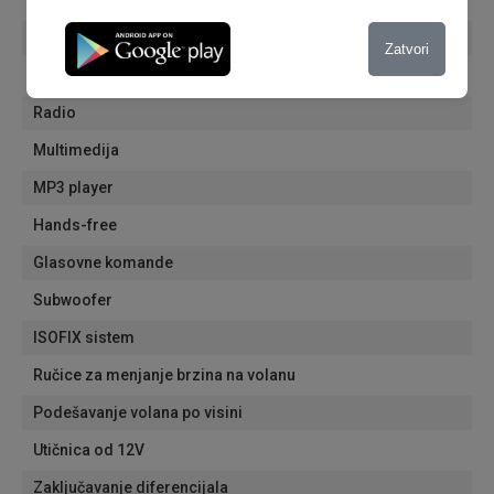
Električno podesiva sedišta
Bluetooth
Zatvori
USB
Radio
Multimedija
MP3 player
Hands-free
Glasovne komande
Subwoofer
ISOFIX sistem
Ručice za menjanje brzina na volanu
Podešavanje volana po visini
Utičnica od 12V
Zaključavanje diferencijala