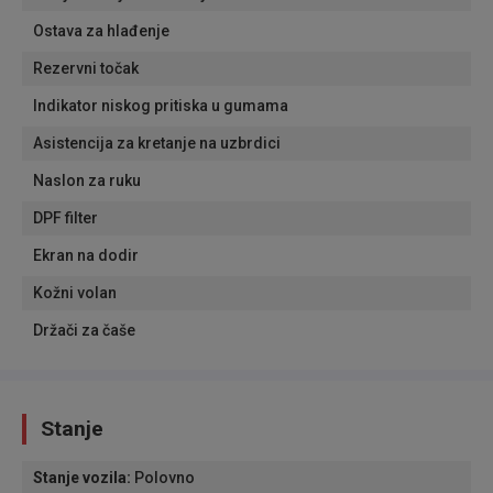
Ostava za hlađenje
Rezervni točak
Indikator niskog pritiska u gumama
Asistencija za kretanje na uzbrdici
Naslon za ruku
DPF filter
Ekran na dodir
Kožni volan
Držači za čaše
Stanje
Stanje vozila
:
Polovno