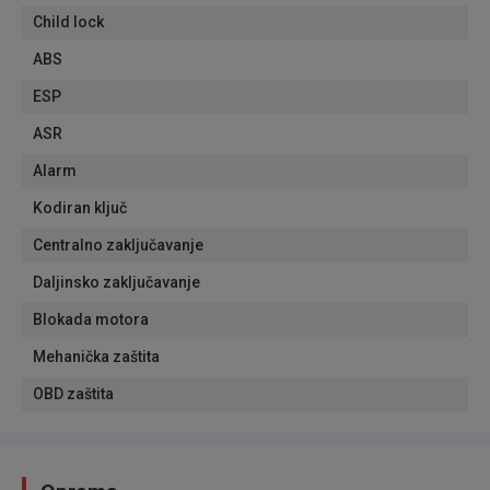
Child lock
ABS
ESP
ASR
Alarm
Kodiran ključ
Centralno zaključavanje
Daljinsko zaključavanje
Blokada motora
Mehanička zaštita
OBD zaštita