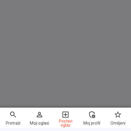
Postavi
Pretraži
Moji oglasi
Moj profil
Omiljeni
oglas