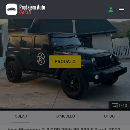
PRODATO
1
/
10
OGLAS
O MODELU
UTISCI
Jeep Wrangler 2.8 CRD 70th 39.999 € Dizel, 2012