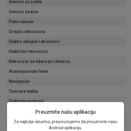
Senzori za svetla
Senzori za kisu
Putni računar
Grejači retrovizora
Elektro sklopivi retrovizori
Električni retrovizori
Retrovizor se obara pri rikvercu
Aluminijumske felne
Navigacija
Tonirana stakla
Električni podizači
Preuzmite našu aplikaciju
Grejači vetrobranskog stakla
Grejači prednjih sedišta
Za najbolje iskustvo, preporučujemo da preuzmete našu
Android aplikaciju.