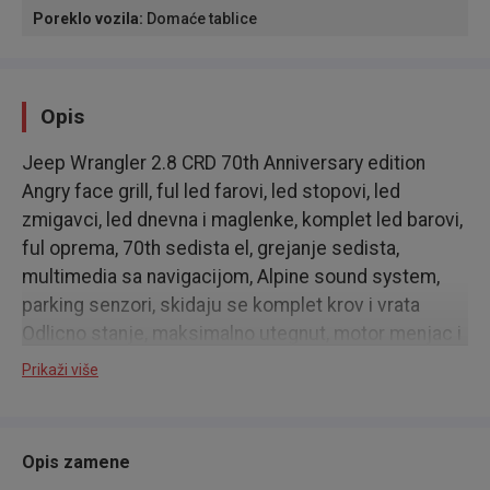
Poreklo vozila
:
Domaće tablice
Opis
Jeep Wrangler 2.8 CRD 70th Anniversary edition
Angry face grill, ful led farovi, led stopovi, led
zmigavci, led dnevna i maglenke, komplet led barovi,
ful oprema, 70th sedista el, grejanje sedista,
multimedia sa navigacijom, Alpine sound system,
parking senzori, skidaju se komplet krov i vrata
Odlicno stanje, maksimalno utegnut, motor menjac i
trap perfekcija, bez ulaganja, registrovan do 04.2025
Prikaži više
Opis zamene