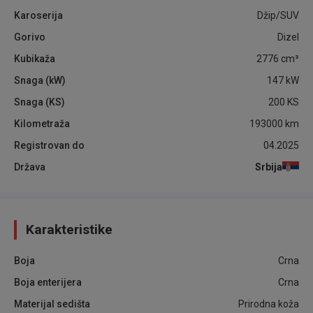
Karoserija
Džip/SUV
Gorivo
Dizel
Kubikaža
2776
cm³
Snaga (kW)
147
kW
Snaga (KS)
200
KS
Kilometraža
193000
km
Registrovan do
04.2025
Država
Srbija
Karakteristike
Boja
Crna
Boja enterijera
Crna
Materijal sedišta
Prirodna koža