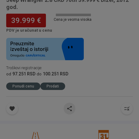
god.
39.999 €
Cena je veoma visoka
PDV je uračunat u cenu
Troškovi registracije
:
97.251 RSD
100.251 RSD
od
do
Ponudi cenu
Prodati