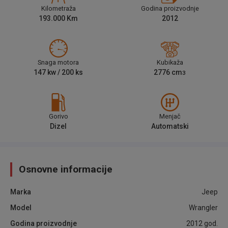
Kilometraža
Godina proizvodnje
193.000
Km
2012
Snaga motora
Kubikaža
147
kw /
200
ks
2776
cm
3
Gorivo
Menjač
Dizel
Automatski
Osnovne informacije
Marka
Jeep
Model
Wrangler
Godina proizvodnje
2012
god.