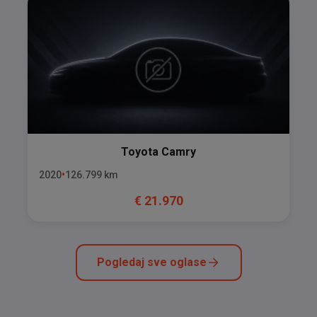
Toyota
Camry
2020
126.799
km
€
21.970
Pogledaj sve oglase