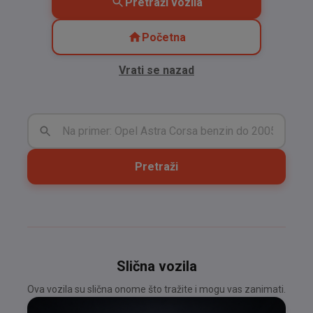
Pretraži vozila
Početna
Vrati se nazad
Pretraži
Slična vozila
Ova vozila su slična onome što tražite i mogu vas zanimati.