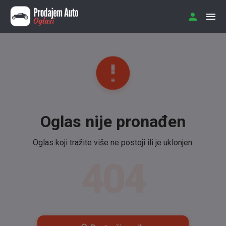
Oglas nije pronađen
Oglas koji tražite više ne postoji ili je uklonjen.
404