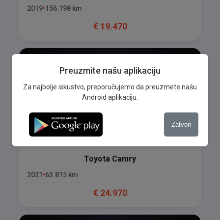
2019
156.198
km
€
19.470
Preuzmite našu aplikaciju
Za najbolje iskustvo, preporučujemo da preuzmete našu
Android aplikaciju.
Zatvori
Toyota
Camry
2021
63.815
km
€
24.970