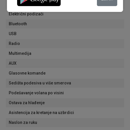
Tonirana stakla
Električni podizači
Bluetooth
USB
Radio
Multimedija
AUX
Glasovne komande
Sedišta podesiva u više smerova
Podešavanje volana po visini
Ostava za hlađenje
Asistencija za kretanje na uzbrdici
Naslon za ruku