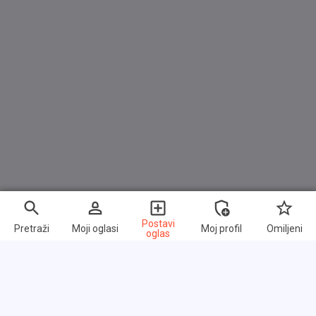
Postavi
Pretraži
Moji oglasi
Moj profil
Omiljeni
oglas