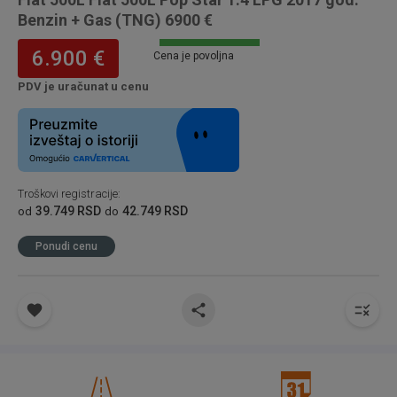
Benzin + Gas (TNG) 6900 €
6.900 €
Cena je povoljna
PDV je uračunat u cenu
Troškovi registracije
:
39.749 RSD
42.749 RSD
od
do
Ponudi cenu