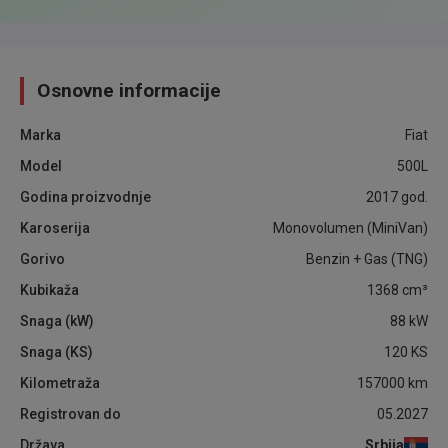
Osnovne informacije
Marka
Fiat
Model
500L
Godina proizvodnje
2017
god.
Karoserija
Monovolumen (MiniVan)
Gorivo
Benzin + Gas (TNG)
Kubikaža
1368
cm³
Snaga (kW)
88
kW
Snaga (KS)
120
KS
Kilometraža
157000
km
Registrovan do
05.2027
Država
Srbija