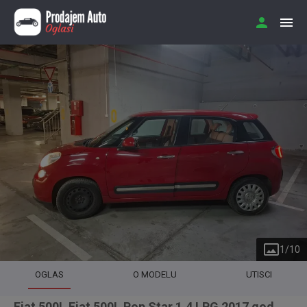
1
/
10
OGLAS
O MODELU
UTISCI
Fiat 500L Fiat 500L Pop Star 1.4 LPG 2017 god.