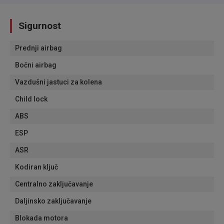
Sigurnost
Prednji airbag
Bočni airbag
Vazdušni jastuci za kolena
Child lock
ABS
ESP
ASR
Kodiran ključ
Centralno zaključavanje
Daljinsko zaključavanje
Blokada motora