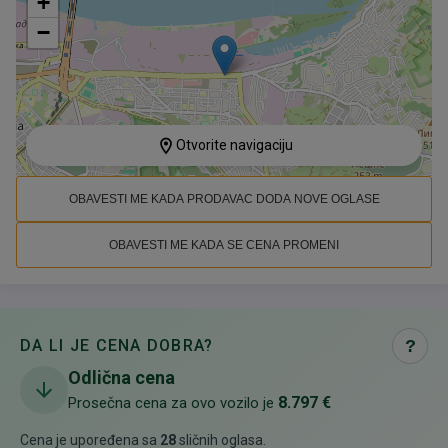
+
−
Otvorite navigaciju
OBAVESTI ME KADA PRODAVAC DODA NOVE OGLASE
OBAVESTI ME KADA SE CENA PROMENI
DA LI JE CENA DOBRA?
?
Odlična cena
8.797 €
Prosečna cena za ovo vozilo je
Cena je upoređena sa
28
sličnih oglasa
.