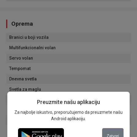
Oprema
Branici u boji vozila
Multifunkcionalni volan
Servo volan
Tempomat
Dnevna svetla
Svetla za maglu
Putni računar
Preuzmite našu aplikaciju
Grejači retrovizora
Za najbolje iskustvo, preporučujemo da preuzmete našu
Android aplikaciju.
Električni retrovizori
Automatski zatamnjivanje unutrašnjeg retrovizora
Zatvori