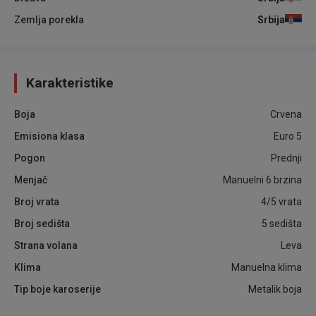
Zemlja porekla
Srbija
Karakteristike
Boja
Crvena
Emisiona klasa
Euro 5
Pogon
Prednji
Menjač
Manuelni 6 brzina
Broj vrata
4/5 vrata
Broj sedišta
5 sedišta
Strana volana
Leva
Klima
Manuelna klima
Tip boje karoserije
Metalik boja