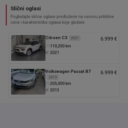
Slični oglasi
Pogledajte slične oglase predložene na osnovu približne
cene i karakteristika oglasa koje gledate.
Citroen
C3
2021
6.999 €
110,200
km
2021
Volkswagen
Passat B7
6.999 €
2013
205,000
km
2013