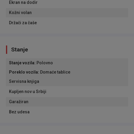
Ekran na dodir
Kožni volan
Držači za čaše
Stanje
Stanje vozila
:
Polovno
Poreklo vozila
:
Domaće tablice
Servisna knjiga
Kupljen nov u Srbiji
Garažiran
Bez udesa