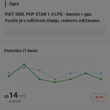
Opis
FIAT 500L POP STAR 1.4 LPG - benzin + gas.
Vozilo je u odličnom stanju, redovno održavano.
Statistika
(
7 dana
)
14
/
171
↓
36.4
%
pregleda