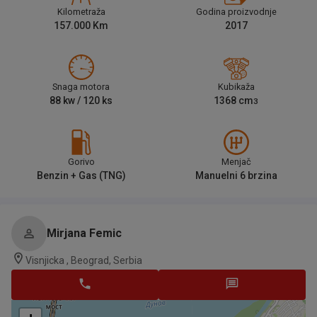
Kilometraža
Godina proizvodnje
157.000
Km
2017
Snaga motora
Kubikaža
88
kw /
120
ks
1368
cm
3
Gorivo
Menjač
Benzin + Gas (TNG)
Manuelni 6 brzina
Mirjana Femic
Visnjicka , Beograd, Serbia