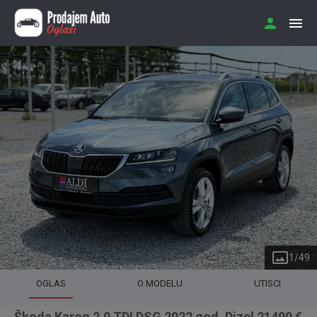
1
/
49
OGLAS
O MODELU
UTISCI
Škoda Karoq 2.0 TDI DSG 2022 god. Dizel 21490 €