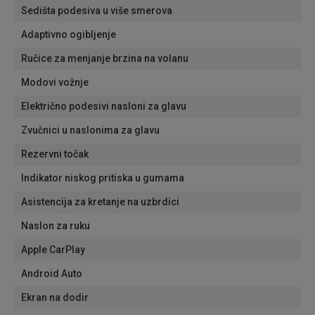
Sedišta podesiva u više smerova
Adaptivno ogibljenje
Ručice za menjanje brzina na volanu
Modovi vožnje
Električno podesivi nasloni za glavu
Zvučnici u naslonima za glavu
Rezervni točak
Indikator niskog pritiska u gumama
Asistencija za kretanje na uzbrdici
Naslon za ruku
Apple CarPlay
Android Auto
Ekran na dodir