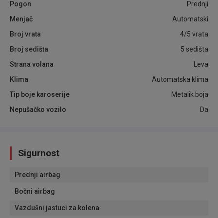
Pogon
Prednji
Menjač
Automatski
Broj vrata
4/5 vrata
Broj sedišta
5 sedišta
Strana volana
Leva
Klima
Automatska klima
Tip boje karoserije
Metalik boja
Nepušačko vozilo
Da
Sigurnost
Prednji airbag
Bočni airbag
Vazdušni jastuci za kolena