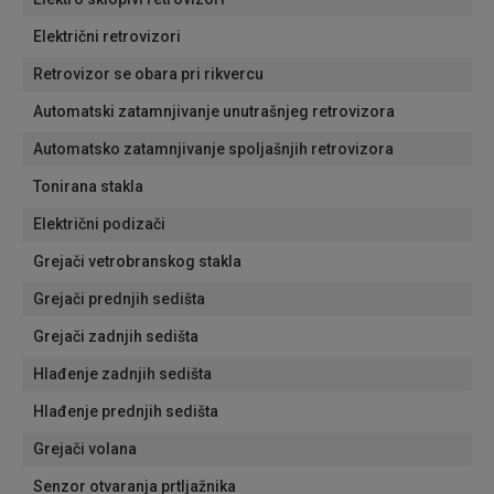
Električni retrovizori
Retrovizor se obara pri rikvercu
Automatski zatamnjivanje unutrašnjeg retrovizora
Automatsko zatamnjivanje spoljašnjih retrovizora
Tonirana stakla
Električni podizači
Grejači vetrobranskog stakla
Grejači prednjih sedišta
Grejači zadnjih sedišta
Hlađenje zadnjih sedišta
Hlađenje prednjih sedišta
Grejači volana
Senzor otvaranja prtljažnika