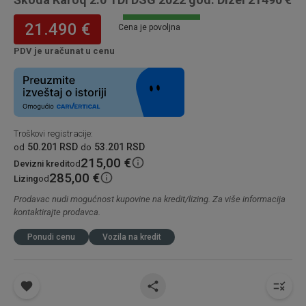
21.490 €
Cena je povoljna
PDV je uračunat u cenu
Troškovi registracije
:
50.201 RSD
53.201 RSD
od
do
215,00 €
Devizni kredit
od
285,00 €
Lizing
od
Prodavac nudi mogućnost kupovine na kredit/lizing. Za više informacija
kontaktirajte prodavca.
Ponudi cenu
Vozila na kredit