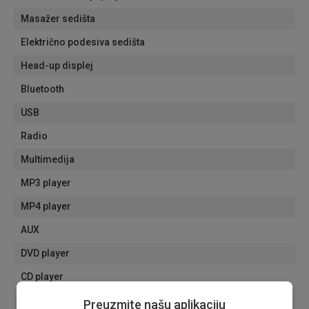
Masažer sedišta
Električno podesiva sedišta
Head-up displej
Bluetooth
USB
Radio
Multimedija
MP3 player
MP4 player
AUX
DVD player
CD player
SD card reader
Preuzmite našu aplikaciju