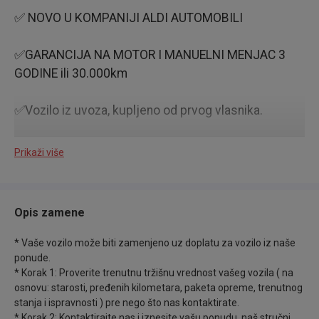
✅ NOVO U KOMPANIJI ALDI AUTOMOBILI
✅GARANCIJA NA MOTOR I MANUELNI MENJAC 3
GODINE ili 30.000km
✅Vozilo iz uvoza, kupljeno od prvog vlasnika.
✅Redovno održavano u ovlašćenom servisu (
Prikaži više
original servisna knjižica ili elektronska servisna
istorija dostupna na uvid ).
Opis zamene
✅Vozilo je pregledano od strane kompanije SGS-
a/Dekre. Nema nikakvih nedostataka, ili dodatnih
* Vaše vozilo može biti zamenjeno uz doplatu za vozilo iz naše
troškova nakon kupovine, osim registracije čije
ponude.
* Korak 1: Proverite trenutnu tržišnu vrednost vašeg vozila ( na
troškove snosi kupac.
osnovu: starosti, pređenih kilometara, paketa opreme, trenutnog
stanja i ispravnosti ) pre nego što nas kontaktirate.
✅ Za sva naša vozila pružamo na uvid slike iz
* Korak 2: Kontaktirajte nas i iznesite vašu ponudu, naš stručni