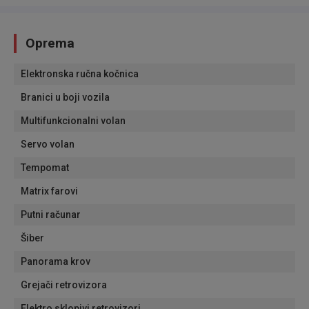
Oprema
Elektronska ručna kočnica
Branici u boji vozila
Multifunkcionalni volan
Servo volan
Tempomat
Matrix farovi
Putni računar
Šiber
Panorama krov
Grejači retrovizora
Elektro sklopivi retrovizori