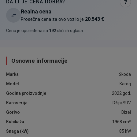
DA LI JE CENA DOBRA?
?
Realna cena
20.543 €
Prosečna cena za ovo vozilo je
Cena je upoređena sa
192
sličnih oglasa
.
Osnovne informacije
Marka
Škoda
Model
Karoq
Godina proizvodnje
2022
god.
Karoserija
Džip/SUV
Gorivo
Dizel
Kubikaža
1968
cm³
Snaga (kW)
85
kW