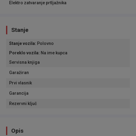
Elektro zatvaranje prtljažnika
Stanje
Stanje vozila
:
Polovno
Poreklo vozila
:
Na ime kupca
Servisna knjiga
Garažiran
Prvi vlasnik
Garancija
Rezervni ključ
Opis