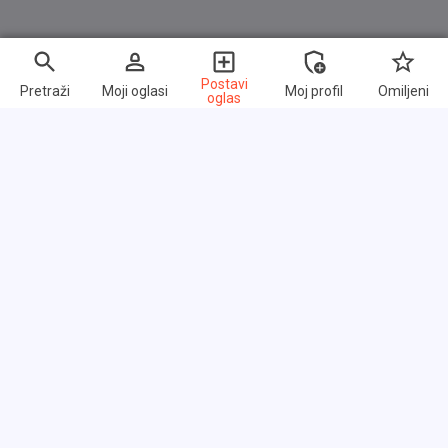
Postavi
Pretraži
Moji oglasi
Moj profil
Omiljeni
oglas
Brzi linkovi
Često postavljana pitanja
O nama
Uslovi korišćenja
Politika privatnosti