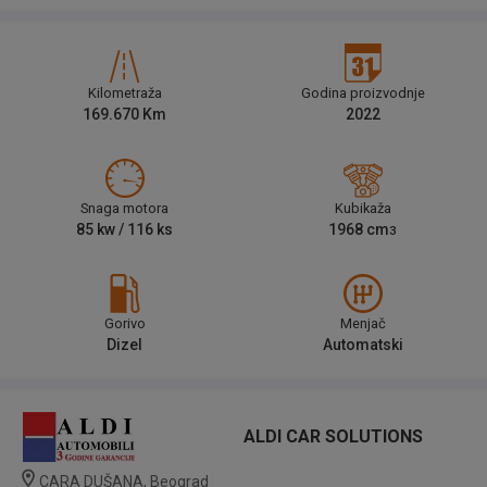
Kilometraža
Godina proizvodnje
169.670
Km
2022
Snaga motora
Kubikaža
85
kw /
116
ks
1968
cm
3
Gorivo
Menjač
Dizel
Automatski
ALDI CAR SOLUTIONS
CARA DUŠANA, Beograd