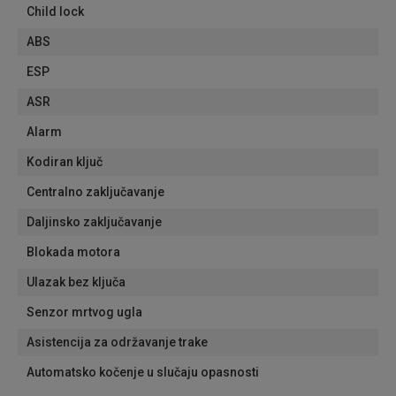
Child lock
ABS
ESP
ASR
Alarm
Kodiran ključ
Centralno zaključavanje
Daljinsko zaključavanje
Blokada motora
Ulazak bez ključa
Senzor mrtvog ugla
Asistencija za održavanje trake
Automatsko kočenje u slučaju opasnosti