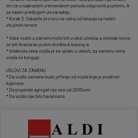
inostranstva i na taj način vas uveravamo da vozilo
tim će u najkraćem vremenskom periodu odgovoriti pozitivno, ili
sa našim predlogom za saradnju.
nije bilo havarisano.
* Korak 3: Zakažite proveru na nekoj od lokacija sa našim
stručnim timom
✅Vozilo je apsolutno bez ulaganja i u potpunosti
ispravno.
* Vaše vozilo u zameni može biti u ulozi učešća, a ostatak novca
će biti finansiran putem kredita ili leasing-a.
* Istaknuta cena vozila je za uplatu u celosti, za zamenu cena
✅ Firma Aldi Automobili se bavi i iznajmljivanjem
vozila se koriguje.
vozila. U ponudi imamo preko 70 vozila. Za više
informacija pozvati.
USLOVI ZA ZAMENU
* Da vozilo zamene bude jeftinije od vozila koje je predmet
kupovine
✅ Vršimo otkup vozila. Ponude nam možete slati na
* Da pogonski agregat nije veci od 2000ccm
neke od brojeva telefona sa sajta.
* Da vozilo nije bilo havarisano
✅ GARANCIJA:
- Garancija na motor 36 meseci, ili 30.000km.
- Pismena garancija na kilometražu.