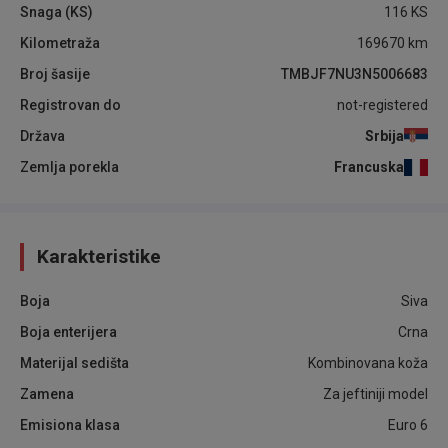
Snaga (KS)
116
KS
Kilometraža
169670
km
Broj šasije
TMBJF7NU3N5006683
Registrovan do
not-registered
Država
Srbija
Zemlja porekla
Francuska
Karakteristike
Boja
Siva
Boja enterijera
Crna
Materijal sedišta
Kombinovana koža
Zamena
Za jeftiniji model
Emisiona klasa
Euro 6