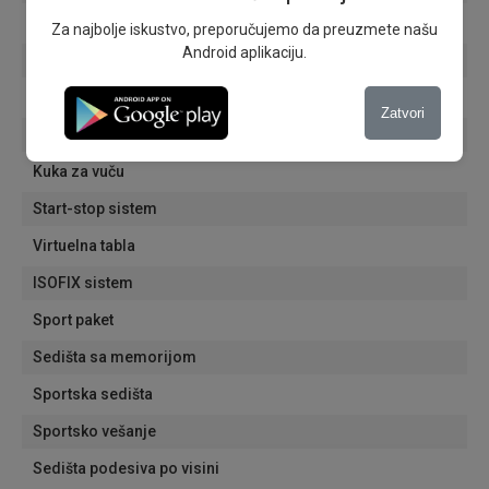
Micro SD card reader
Za najbolje iskustvo, preporučujemo da preuzmete našu
Android aplikaciju.
Hands-free
CD changer
Zatvori
Glasovne komande
Kuka za vuču
Start-stop sistem
Virtuelna tabla
ISOFIX sistem
Sport paket
Sedišta sa memorijom
Sportska sedišta
Sportsko vešanje
Sedišta podesiva po visini