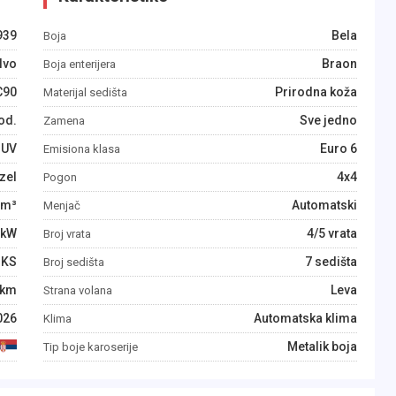
939
Bela
Boja
lvo
Braon
Boja enterijera
C90
Prirodna koža
Materijal sedišta
od.
Sve jedno
Zamena
SUV
Euro 6
Emisiona klasa
zel
4x4
Pogon
m³
Automatski
Menjač
kW
4/5 vrata
Broj vrata
KS
7 sedišta
Broj sedišta
km
Leva
Strana volana
026
Automatska klima
Klima
Metalik boja
Tip boje karoserije