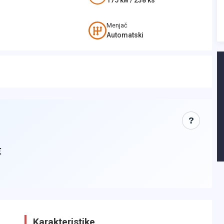
175
kw /
238
ks
Menjač
Automatski
?
€
Karakteristike