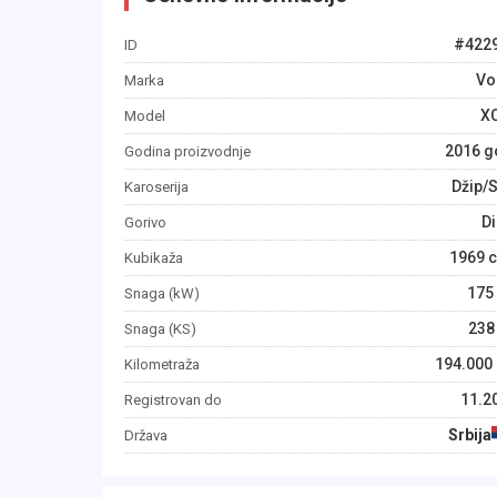
#
422
ID
Vo
Marka
X
Model
2016
g
Godina proizvodnje
Džip/
Karoserija
Di
Gorivo
1969
c
Kubikaža
175
Snaga (kW)
238
Snaga (KS)
194.000
Kilometraža
11.2
Registrovan do
Srbija
Država