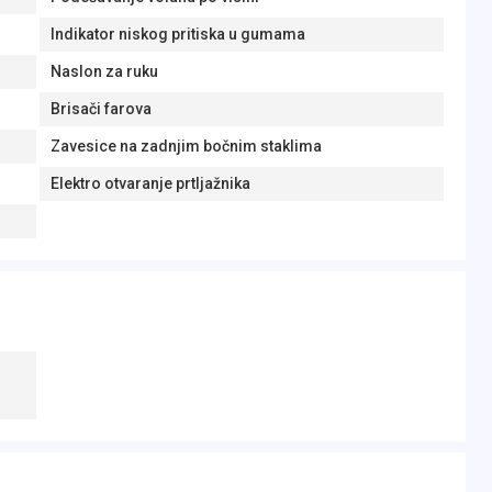
Indikator niskog pritiska u gumama
Naslon za ruku
Brisači farova
Zavesice na zadnjim bočnim staklima
Elektro otvaranje prtljažnika