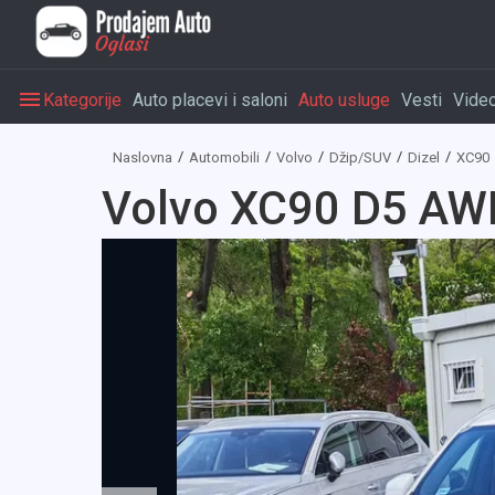
Kategorije
Auto placevi i saloni
Auto usluge
Vesti
Vide
Naslovna
Automobili
Volvo
Džip/SUV
Dizel
XC90
Volvo XC90 D5 AWD 