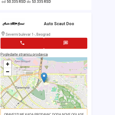
50.335 RSD
53.335 RSD
od
do
Auto Scaut Doo
Severni bulevar 1-, Beograd
Pogledajte stranicu prodavca
+
−
OBAVESTI ME KADA PRODAVAC DODA NOVE OGLASE