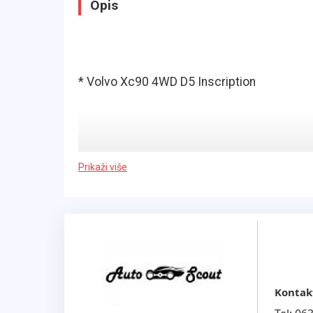
Opis
* Volvo Xc90 4WD D5 Inscription
Prikaži više
* vozilo u odličnom stanju
* tehnički i mehanički ispravan u potpunosti
* limarijski bez ostecenja
Kontak