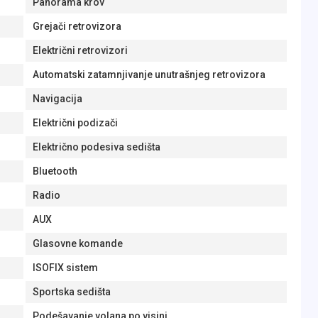
Panorama krov
Grejači retrovizora
Električni retrovizori
Automatski zatamnjivanje unutrašnjeg retrovizora
Navigacija
Električni podizači
Električno podesiva sedišta
Bluetooth
Radio
AUX
Glasovne komande
ISOFIX sistem
Sportska sedišta
Podešavanje volana po visini