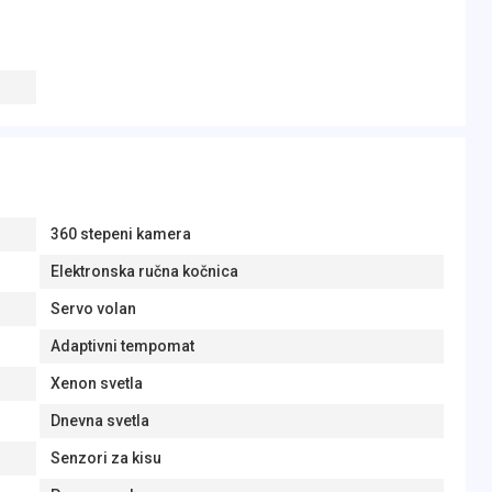
360 stepeni kamera
Elektronska ručna kočnica
Servo volan
Adaptivni tempomat
Xenon svetla
Dnevna svetla
Senzori za kisu