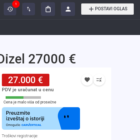
1
POSTAVI OGLAS
Dizel 27000 €
27.000 €
PDV je uračunat u cenu
Cena je malo viša od prosečne
Troškovi registracije
: