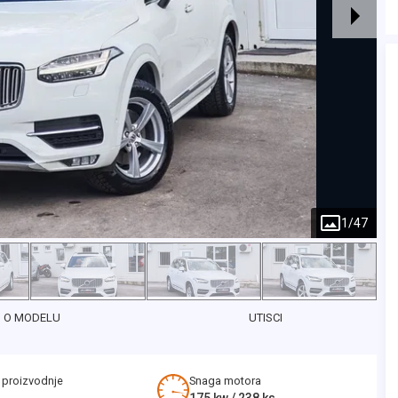
1
/
47
O MODELU
UTISCI
 proizvodnje
Snaga motora