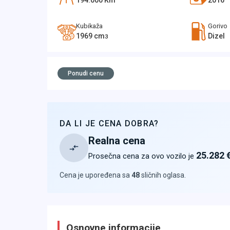
194.000
Km
2016
Kubikaža
Gorivo
1969
cm
Dizel
3
Ponudi cenu
DA LI JE CENA DOBRA?
Realna cena
25.282 
Prosečna cena za ovo vozilo je
Cena je upoređena sa
48
sličnih oglasa
.
Osnovne informacije