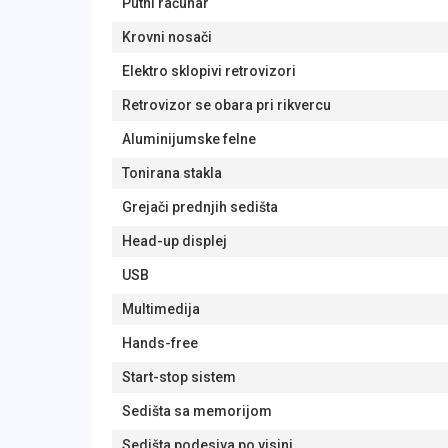
Putni računar
Krovni nosači
Elektro sklopivi retrovizori
Retrovizor se obara pri rikvercu
Aluminijumske felne
Tonirana stakla
Grejači prednjih sedišta
Head-up displej
USB
Multimedija
Hands-free
Start-stop sistem
Sedišta sa memorijom
Sedišta podesiva po visini