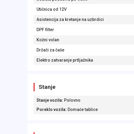
Utičnica od 12V
Asistencija za kretanje na uzbrdici
DPF filter
Kožni volan
Držači za čaše
Elektro zatvaranje prtljažnika
Stanje
Stanje vozila
:
Polovno
Poreklo vozila
:
Domaće tablice