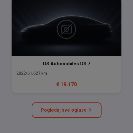
DS Automobiles
DS 7
2022
61.627
km
€
19.170
Pogledaj sve oglase