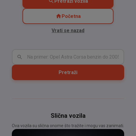
Pretraži vozila
Početna
Vrati se nazad
Pretraži
Slična vozila
Ova vozila su slična onome što tražite i mogu vas zanimati.