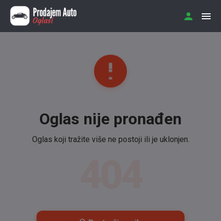
Oglas nije pronađen
Oglas koji tražite više ne postoji ili je uklonjen.
404