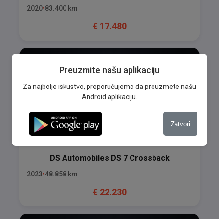
2020
83.400
km
€
17.480
Preuzmite našu aplikaciju
Za najbolje iskustvo, preporučujemo da preuzmete našu
Android aplikaciju.
Zatvori
DS Automobiles
DS 7 Crossback
2023
48.858
km
€
22.230