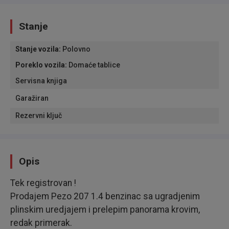
Stanje
Stanje vozila
:
Polovno
Poreklo vozila
:
Domaće tablice
Servisna knjiga
Garažiran
Rezervni ključ
Opis
Tek registrovan !
Prodajem Pezo 207 1.4 benzinac sa ugradjenim
plinskim uredjajem i prelepim panorama krovim,
redak primerak.