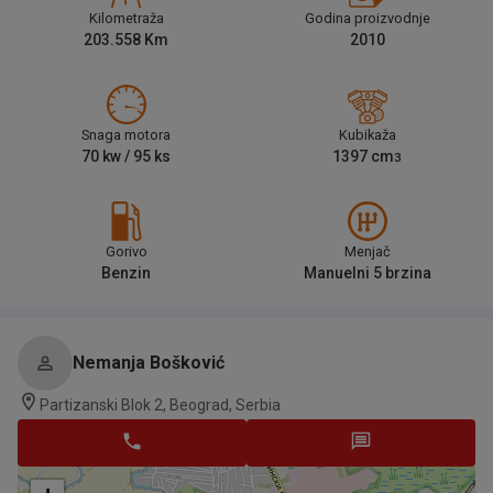
Kilometraža
Godina proizvodnje
203.558
Km
2010
Snaga motora
Kubikaža
70
kw /
95
ks
1397
cm
3
Gorivo
Menjač
Benzin
Manuelni 5 brzina
Nemanja Bošković
Partizanski Blok 2, Beograd, Serbia