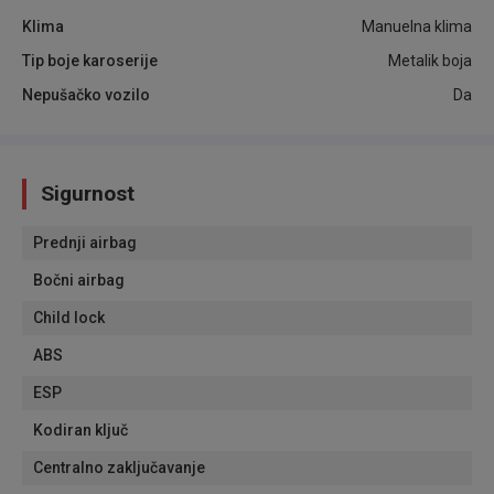
Klima
Manuelna klima
Tip boje karoserije
Metalik boja
Nepušačko vozilo
Da
Sigurnost
Prednji airbag
Bočni airbag
Child lock
ABS
ESP
Kodiran ključ
Centralno zaključavanje