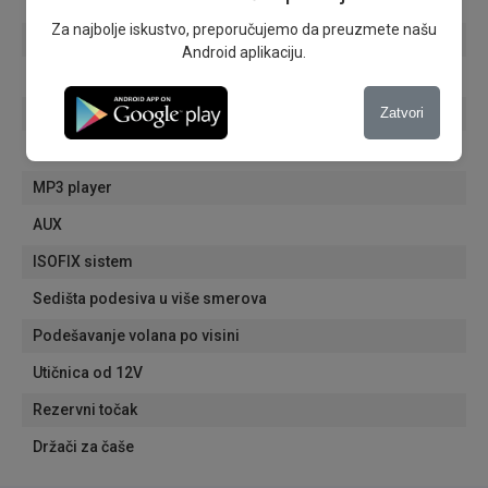
Električni retrovizori
Za najbolje iskustvo, preporučujemo da preuzmete našu
Tonirana stakla
Android aplikaciju.
Električni podizači
USB
Zatvori
Radio
MP3 player
AUX
ISOFIX sistem
Sedišta podesiva u više smerova
Podešavanje volana po visini
Utičnica od 12V
Rezervni točak
Držači za čaše