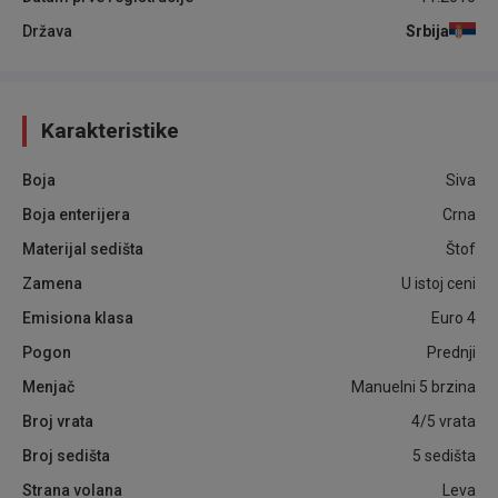
Država
Srbija
Karakteristike
Boja
Siva
Boja enterijera
Crna
Materijal sedišta
Štof
Zamena
U istoj ceni
Emisiona klasa
Euro 4
Pogon
Prednji
Menjač
Manuelni 5 brzina
Broj vrata
4/5 vrata
Broj sedišta
5 sedišta
Strana volana
Leva