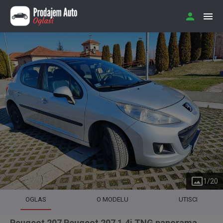
1
/
20
OGLAS
O MODELU
UTISCI
Peugeot 207 Peugeot 207 1.4i TNG panorama