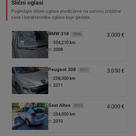
Slični oglasi
Pogledajte slične oglase predložene na osnovu približne
cene i karakteristika oglasa koje gledate.
BMW
318
2008
3.000 €
304,210
km
2008
Peugeot
308
2011
3.050 €
258,000
km
2011
Seat
Altea
2010
4.000 €
204,000
km
2010