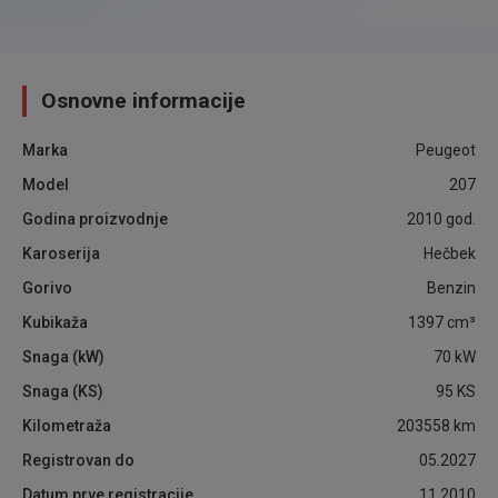
Osnovne informacije
Marka
Peugeot
Model
207
Godina proizvodnje
2010
god.
Karoserija
Hečbek
Gorivo
Benzin
Kubikaža
1397
cm³
Snaga (kW)
70
kW
Snaga (KS)
95
KS
Kilometraža
203558
km
Registrovan do
05.2027
Datum prve registracije
11.2010