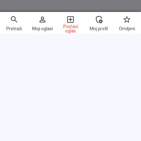
Postavi
Pretraži
Moji oglasi
Moj profil
Omiljeni
oglas
Brzi linkovi
Često postavljana pitanja
O nama
Uslovi korišćenja
Politika privatnosti