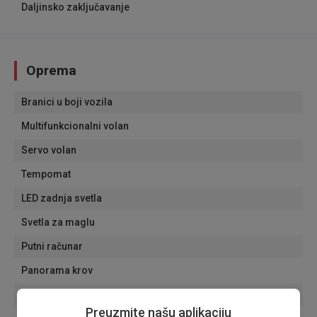
Daljinsko zaključavanje
Oprema
Branici u boji vozila
Multifunkcionalni volan
Servo volan
Tempomat
LED zadnja svetla
Svetla za maglu
Putni računar
Panorama krov
Grejači retrovizora
Preuzmite našu aplikaciju