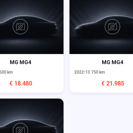
MG
MG4
MG
MG4
500
km
2022
13.750
km
€
18.480
€
21.985