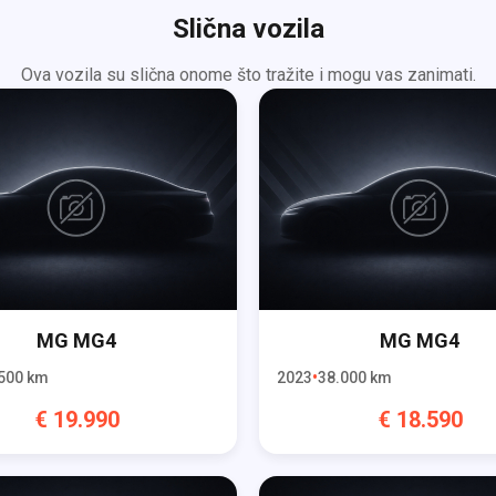
Slična vozila
Ova vozila su slična onome što tražite i mogu vas zanimati.
MG
MG4
MG
MG4
500
km
2023
38.000
km
€
19.990
€
18.590