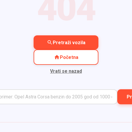
404
Pretraži vozila
Početna
Vrati se nazad
Pr