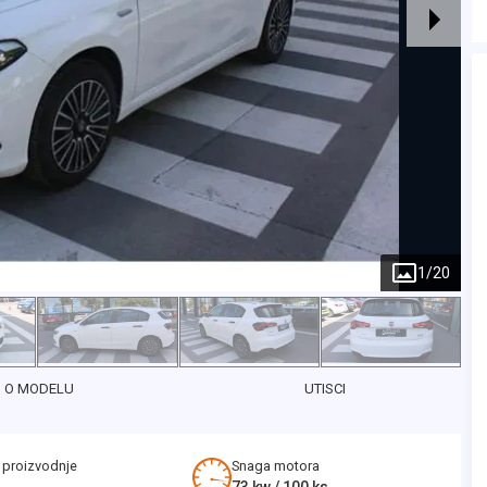
1
/
20
O MODELU
UTISCI
 proizvodnje
Snaga motora