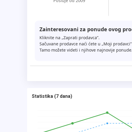
Posluje od 2009
Zainteresovani za ponude ovog pr
Kliknite na „Zaprati prodavca”.
Sačuvane prodavce naći ćete u „Moji prodavci”
Tamo možete videti i njihove najnovije ponude
Statistika
(
7 dana
)