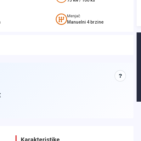
73
kw /
100
ks
Menjač
n
Manuelni 4 brzine
?
€
Karakteristike