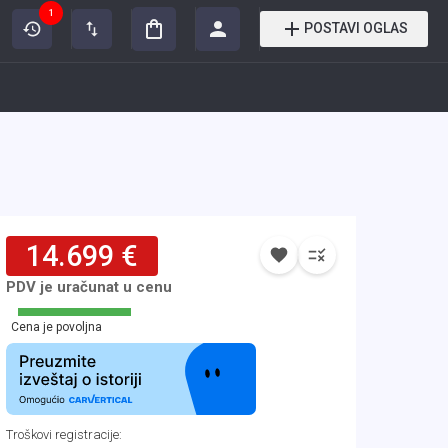
1
POSTAVI OGLAS
14.699 €
PDV je uračunat u cenu
Cena je povoljna
Troškovi registracije
: