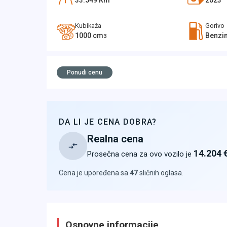
33.549
Km
2023
Kubikaža
Gorivo
1000
cm
Benzi
3
Ponudi cenu
DA LI JE CENA DOBRA?
Realna cena
14.204 
Prosečna cena za ovo vozilo je
Cena je upoređena sa
47
sličnih oglasa
.
Osnovne informacije