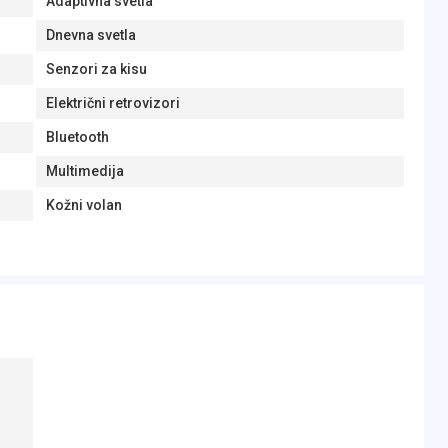
Adaptivna svetla
Dnevna svetla
Senzori za kisu
Električni retrovizori
Bluetooth
Multimedija
Kožni volan