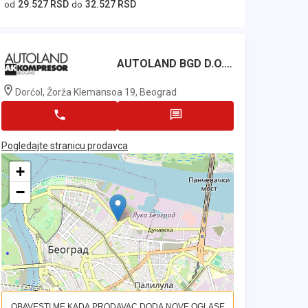
29.527 RSD
32.527 RSD
od
do
AUTOLAND BGD D.o.o.
Dorćol, Žorža Klemansoa 19, Beograd
Pogledajte stranicu prodavca
+
−
OBAVESTI ME KADA PRODAVAC DODA NOVE OGLASE