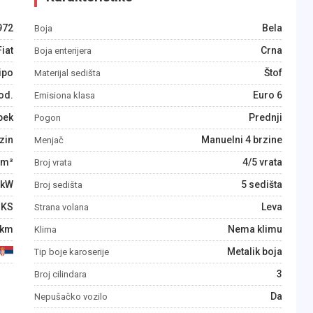
972
Bela
Boja
Fiat
Crna
Boja enterijera
ipo
Štof
Materijal sedišta
od.
Euro 6
Emisiona klasa
bek
Prednji
Pogon
zin
Manuelni 4 brzine
Menjač
m³
4/5 vrata
Broj vrata
kW
5 sedišta
Broj sedišta
KS
Leva
Strana volana
km
Nema klimu
Klima
Metalik boja
Tip boje karoserije
3
Broj cilindara
Da
Nepušačko vozilo