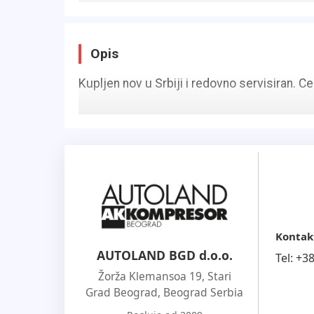
Opis
Kupljen nov u Srbiji i redovno servisiran. 
Kontak
AUTOLAND BGD d.o.o.
Tel:
+3
Žorža Klemansoa 19, Stari
Grad Beograd
,
Beograd Serbia