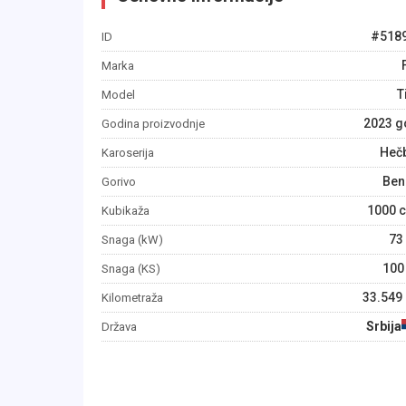
#
518
ID
Marka
T
Model
2023
g
Godina proizvodnje
Heč
Karoserija
Ben
Gorivo
1000
c
Kubikaža
73
Snaga (kW)
100
Snaga (KS)
33.549
Kilometraža
Srbija
Država