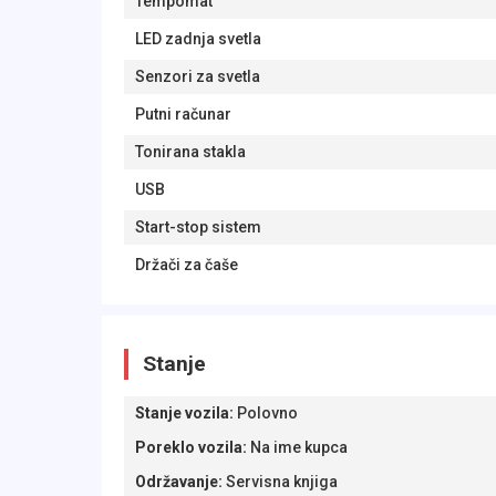
Tempomat
LED zadnja svetla
Senzori za svetla
Putni računar
Tonirana stakla
USB
Start-stop sistem
Držači za čaše
Stanje
Stanje vozila
:
Polovno
Poreklo vozila
:
Na ime kupca
Održavanje
:
Servisna knjiga