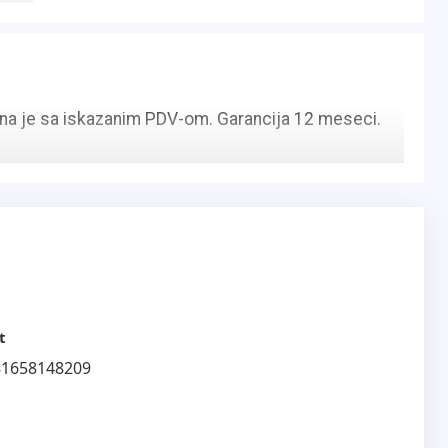
Cena je sa iskazanim PDV-om. Garancija 12 meseci.
t
81658148209