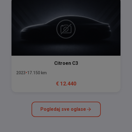
Citroen
C3
2023
17.150
km
€
12.440
Pogledaj sve oglase