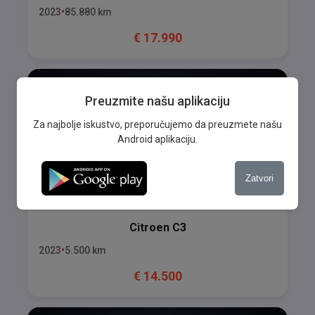
2023
85.880
km
€
17.990
Preuzmite našu aplikaciju
Za najbolje iskustvo, preporučujemo da preuzmete našu
Android aplikaciju.
Zatvori
Citroen
C3
2023
5.500
km
€
14.500