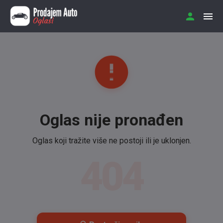
Oglas nije pronađen
Oglas koji tražite više ne postoji ili je uklonjen.
404