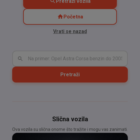
Pretraži vozila
Početna
Vrati se nazad
Pretraži
Slična vozila
Ova vozila su slična onome što tražite i mogu vas zanimati.