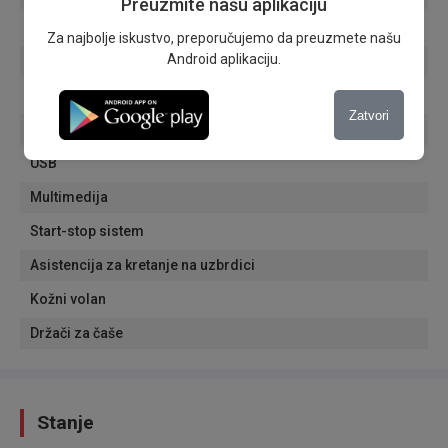
Preuzmite našu aplikaciju
Putni računar
Za najbolje iskustvo, preporučujemo da preuzmete našu
Android aplikaciju.
Električni retrovizori
Aluminijumske felne
Zatvori
Bluetooth
USB
Multimedija
Start-stop sistem
Asistencija za kretanje na uzbrdici
Kožni volan
Držači za čaše
Stanje