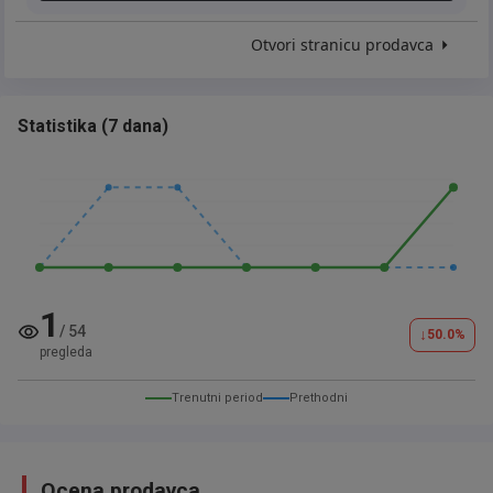
Otvori stranicu prodavca
Statistika
(
7 dana
)
1
/
54
↓
50.0
%
pregleda
Trenutni period
Prethodni
Ocena prodavca