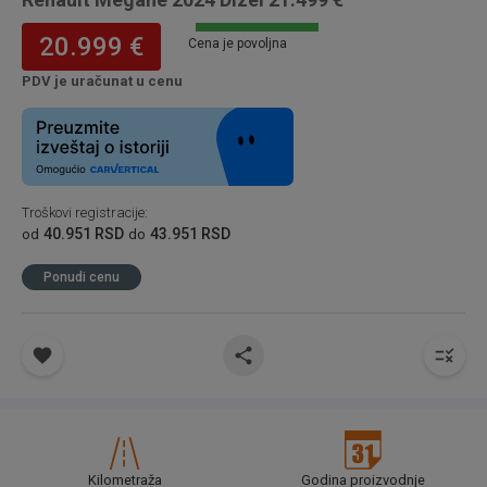
20.999 €
Cena je povoljna
PDV je uračunat u cenu
Troškovi registracije
:
40.951 RSD
43.951 RSD
od
do
Ponudi cenu
Kilometraža
Godina proizvodnje