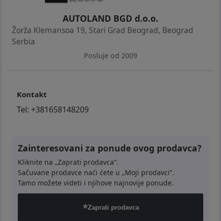
AUTOLAND BGD d.o.o.
Žorža Klemansoa 19, Stari Grad Beograd
,
Beograd
Serbia
Posluje od 2009
Kontakt
Tel:
+381658148209
Zainteresovani za ponude ovog prodavca?
Kliknite na „Zaprati prodavca”.
Sačuvane prodavce naći ćete u „Moji prodavci”.
Tamo možete videti i njihove najnovije ponude.
⭐
Zaprati prodavca