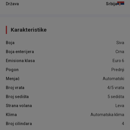
Država
Srbija
Karakteristike
Boja
Siva
Boja enterijera
Crna
Emisiona klasa
Euro 6
Pogon
Prednji
Menjač
Automatski
Broj vrata
4/5 vrata
Broj sedišta
5 sedišta
Strana volana
Leva
Klima
Automatska klima
Broj cilindara
4