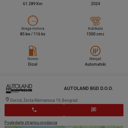
61.289
Km
2024
Snaga motora
Kubikaža
85
kw /
116
ks
1500
cm
3
Gorivo
Menjač
Dizel
Automatski
AUTOLAND BGD D.o.o.
Dorćol, Žorža Klemansoa 19, Beograd
Pogledajte stranicu prodavca