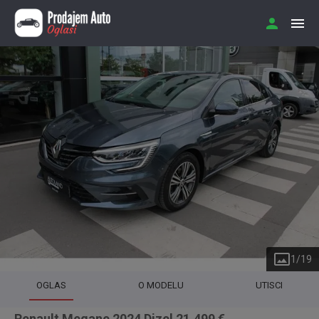
1
/
19
OGLAS
O MODELU
UTISCI
Renault Megane 2024 Dizel 21.499 €