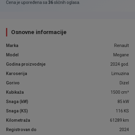
Cena je upoređena sa
36
sličnih oglasa
.
Osnovne informacije
Marka
Renault
Model
Megane
Godina proizvodnje
2024
god.
Karoserija
Limuzina
Gorivo
Dizel
Kubikaža
1500
cm³
Snaga (kW)
85
kW
Snaga (KS)
116
KS
Kilometraža
61289
km
Registrovan do
2024