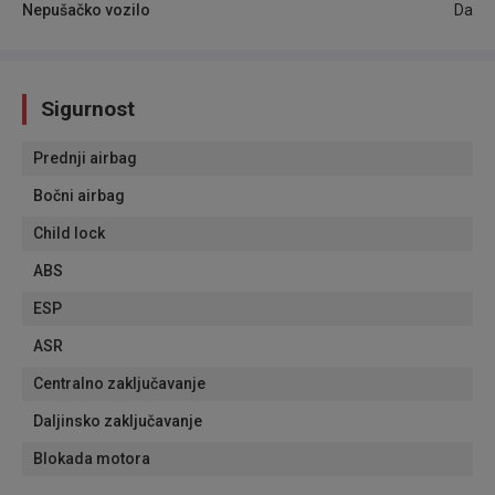
Nepušačko vozilo
Da
Sigurnost
Prednji airbag
Bočni airbag
Child lock
ABS
ESP
ASR
Centralno zaključavanje
Daljinsko zaključavanje
Blokada motora