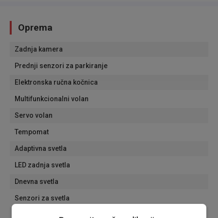
Oprema
Zadnja kamera
Prednji senzori za parkiranje
Elektronska ručna kočnica
Multifunkcionalni volan
Servo volan
Tempomat
Adaptivna svetla
LED zadnja svetla
Dnevna svetla
Senzori za svetla
Senzori za kisu