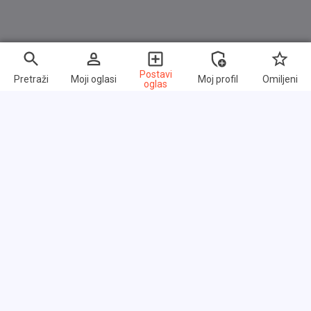
Postavi
Pretraži
Moji oglasi
Moj profil
Omiljeni
oglas
Brzi linkovi
Često postavljana pitanja
O nama
Uslovi korišćenja
Politika privatnosti