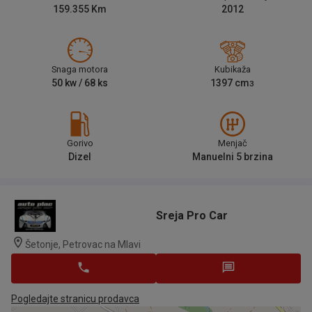
159.355
Km
2012
Snaga motora
Kubikaža
50
kw /
68
ks
1397
cm
3
Gorivo
Menjač
Dizel
Manuelni 5 brzina
Sreja Pro Car
Šetonje, Petrovac na Mlavi
Pogledajte stranicu prodavca