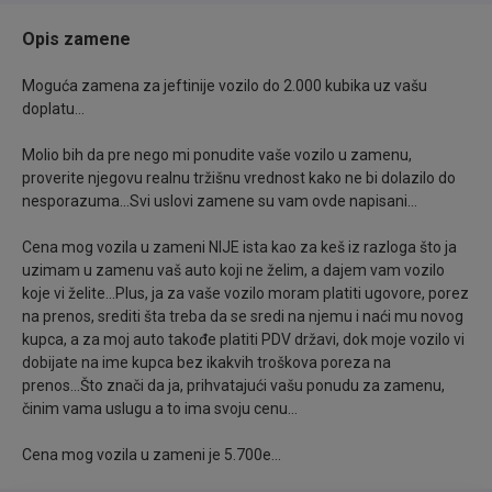
iz orginalne dokumentacije.. Kupljen NOV i prvi put
registrovan 31.05.2012.god. što je i datum u svim
Opis zamene
orginalnim papirima, kao i po uverenju AMSS-a..
Moguća zamena za jeftinije vozilo do 2.000 kubika uz vašu
doplatu...
Molio bih da pre nego mi ponudite vaše vozilo u zamenu,
proverite njegovu realnu tržišnu vrednost kako ne bi dolazilo do
nesporazuma...Svi uslovi zamene su vam ovde napisani...
Prelep dizajn samog vozila čini ovo vozilo uočljivim
gde god da se pojavi..
Cena mog vozila u zameni NIJE ista kao za keš iz razloga što ja
uzimam u zamenu vaš auto koji ne želim, a dajem vam vozilo
koje vi želite...Plus, ja za vaše vozilo moram platiti ugovore, porez
na prenos, srediti šta treba da se sredi na njemu i naći mu novog
kupca, a za moj auto takođe platiti PDV državi, dok moje vozilo vi
dobijate na ime kupca bez ikakvih troškova poreza na
Pokreće ga Dizel motor od 1.400 kubika sa 68
prenos...Što znači da ja, prihvatajući vašu ponudu za zamenu,
Konjske snage koji se pokazao fenomenalno, što
činim vama uslugu a to ima svoju cenu...
zbog svoje male potrošnje takođe i jeftinog
Cena mog vozila u zameni je 5.700e...
održavanja a kasnije i same izdržljivosti..