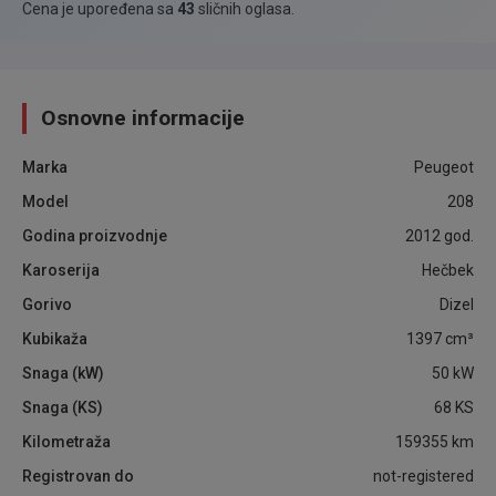
Cena je upoređena sa
43
sličnih oglasa
.
Osnovne informacije
Marka
Peugeot
Model
208
Godina proizvodnje
2012
god.
Karoserija
Hečbek
Gorivo
Dizel
Kubikaža
1397
cm³
Snaga (kW)
50
kW
Snaga (KS)
68
KS
Kilometraža
159355
km
Registrovan do
not-registered