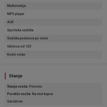
Multimedija
MP3 player
AUX
Sportska sedišta
Sedišta podesiva po visini
Utičnica od 12V
Kožni volan
Stanje
Stanje vozila
:
Polovno
Poreklo vozila
:
Na ime kupca
Garažiran