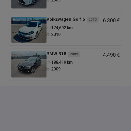
zamenu, proverite njegovu realnu tržišnu vrednost
kako ne bi dolazilo do nesporazuma...Svi uslovi
zamene su vam ovde napisani...
Volkswagen
Golf 6
2010
6.300 €
174,692
km
2010
BMW
318
2009
4.490 €
Cena mog vozila u zameni NIJE ista kao za keš iz
188,419
km
razloga što ja uzimam u zamenu vaš auto koji ne
2009
želim, a dajem vam vozilo koje vi želite...Plus, ja za
vaše vozilo moram platiti ugovore, porez na prenos,
srediti šta treba da se sredi na njemu i naći mu
novog kupca, a za moj auto takođe platiti PDV državi,
dok moje vozilo vi dobijate na ime kupca bez ikakvih
troškova poreza na prenos...Što znači da ja,
prihvatajući vašu ponudu za zamenu, činim vama
uslugu a to ima svoju cenu...