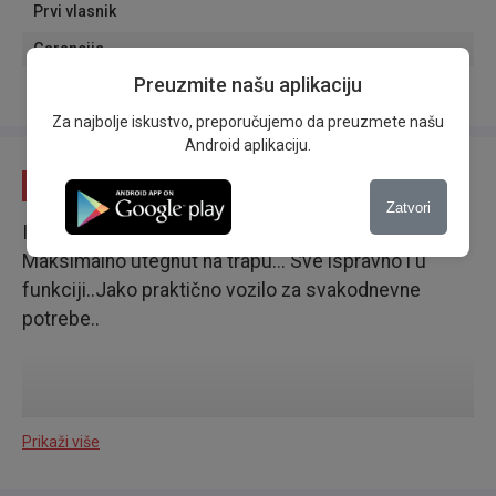
Prvi vlasnik
Garancija
Preuzmite našu aplikaciju
Rezervni ključ
Za najbolje iskustvo, preporučujemo da preuzmete našu
Android aplikaciju.
Opis
Zatvori
Izvanredno očuvano vozilo za svoje godine..
Maksimalno utegnut na trapu... Sve ispravno i u
funkciji..Jako praktično vozilo za svakodnevne
potrebe..
Prikaži više
Kupljen je od PRVOG VLASNIKA, što se može videti i