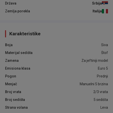
Država
Srbija
Zemlja porekla
Italija
Karakteristike
Boja
Siva
Materijal sedišta
Štof
Zamena
Za jeftiniji model
Emisiona klasa
Euro 5
Pogon
Prednji
Menjač
Manuelni 5 brzina
Broj vrata
2/3 vrata
Broj sedišta
5 sedišta
Strana volana
Leva