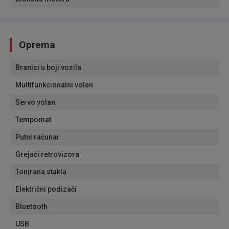
Oprema
Branici u boji vozila
Multifunkcionalni volan
Servo volan
Tempomat
Putni računar
Grejači retrovizora
Tonirana stakla
Električni podizači
Bluetooth
USB