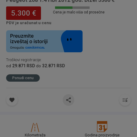
5.300 €
Cena je malo viša od prosečne
PDV je uračunat u cenu
Troškovi registracije
:
29.871 RSD
32.871 RSD
od
do
Ponudi cenu
Kilometraža
Godina proizvodnje