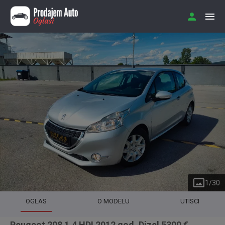
1
/
30
OGLAS
O MODELU
UTISCI
Peugeot 208 1.4 HDI 2012 god. Dizel 5300 €