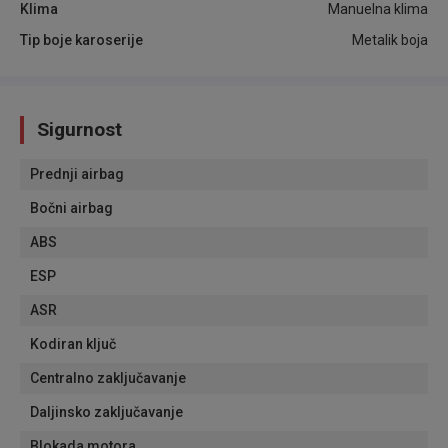
Klima
Manuelna klima
Tip boje karoserije
Metalik boja
Sigurnost
Prednji airbag
Bočni airbag
ABS
ESP
ASR
Kodiran ključ
Centralno zaključavanje
Daljinsko zaključavanje
Blokada motora