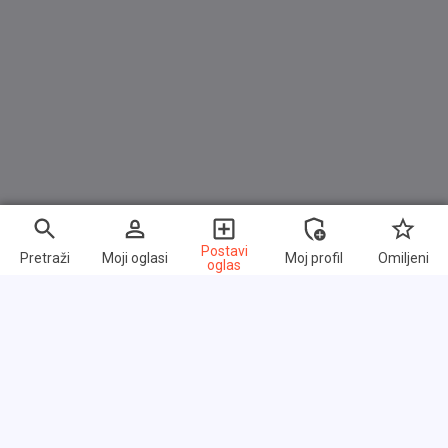
Postavi
Pretraži
Moji oglasi
Moj profil
Omiljeni
oglas
Brzi linkovi