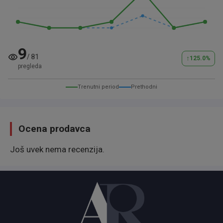
9
/
81
↑
125.0
%
pregleda
Trenutni period
Prethodni
Ocena prodavca
Još uvek nema recenzija.