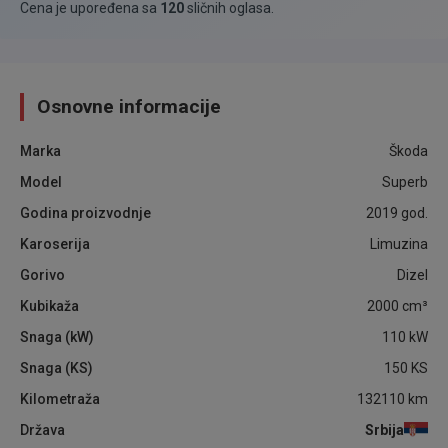
Cena je upoređena sa
120
sličnih oglasa
.
Osnovne informacije
Marka
Škoda
Model
Superb
Godina proizvodnje
2019
god.
Karoserija
Limuzina
Gorivo
Dizel
Kubikaža
2000
cm³
Snaga (kW)
110
kW
Snaga (KS)
150
KS
Kilometraža
132110
km
Država
Srbija