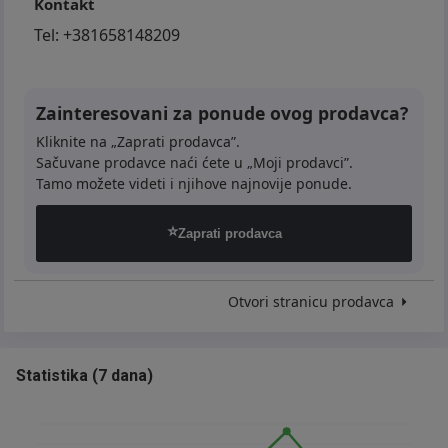
Kontakt
Tel:
+381658148209
Zainteresovani za ponude ovog prodavca?
Kliknite na „Zaprati prodavca”.
Sačuvane prodavce naći ćete u „Moji prodavci”.
Tamo možete videti i njihove najnovije ponude.
⭐
Zaprati prodavca
Otvori stranicu prodavca
Statistika
(
7 dana
)