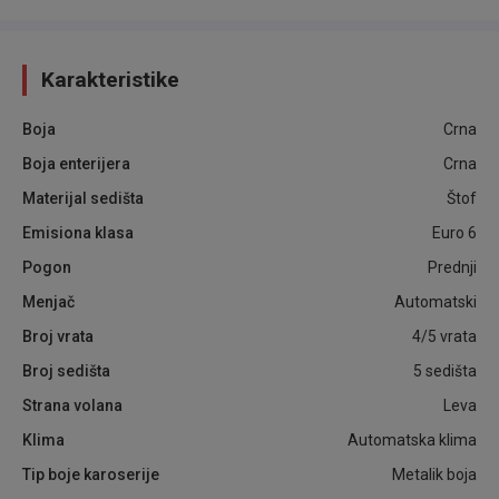
Karakteristike
Boja
Crna
Boja enterijera
Crna
Materijal sedišta
Štof
Emisiona klasa
Euro 6
Pogon
Prednji
Menjač
Automatski
Broj vrata
4/5 vrata
Broj sedišta
5 sedišta
Strana volana
Leva
Klima
Automatska klima
Tip boje karoserije
Metalik boja