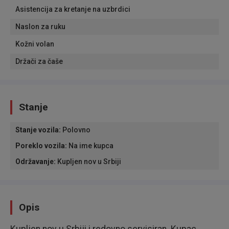
Asistencija za kretanje na uzbrdici
Naslon za ruku
Kožni volan
Držači za čaše
Stanje
Stanje vozila
:
Polovno
Poreklo vozila
:
Na ime kupca
Održavanje
:
Kupljen nov u Srbiji
Opis