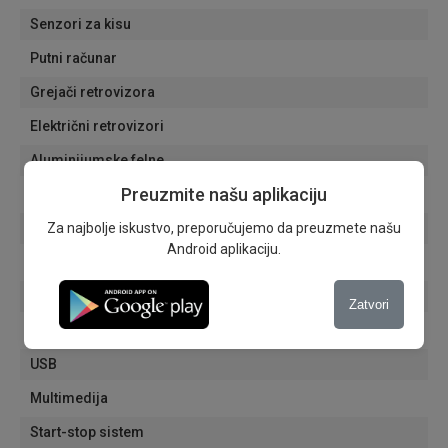
Senzori za kisu
Putni računar
Grejači retrovizora
Električni retrovizori
Aluminijumske felne
Preuzmite našu aplikaciju
Navigacija
Za najbolje iskustvo, preporučujemo da preuzmete našu
Tonirana stakla
Android aplikaciju.
Grejači vetrobranskog stakla
Grejači prednjih sedišta
Zatvori
Bluetooth
USB
Multimedija
Start-stop sistem