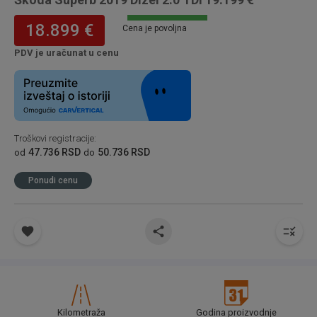
18.899 €
Cena je povoljna
PDV je uračunat u cenu
Troškovi registracije
:
47.736 RSD
50.736 RSD
od
do
Ponudi cenu
Kilometraža
Godina proizvodnje