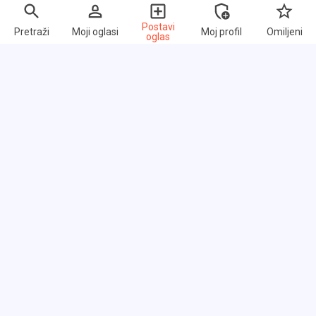
Postavi
Pretraži
Moji oglasi
Moj profil
Omiljeni
oglas
Brzi linkovi
Često postavljana pitanja
O nama
Uslovi korišćenja
Politika privatnosti
Razmena linkova
Cenovnik