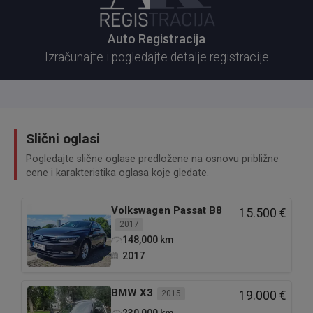
Auto Registracija
Izračunajte i pogledajte detalje registracije
Slični oglasi
Pogledajte slične oglase predložene na osnovu približne
cene i karakteristika oglasa koje gledate.
Volkswagen
Passat B8
15.500 €
2017
148,000
km
2017
BMW
X3
2015
19.000 €
230,000
km