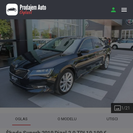
1
/
21
OGLAS
O MODELU
UTISCI
Škoda Superb 2019 Dizel 2.0 TDI 19.199 €