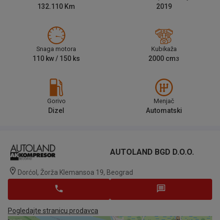
132.110
Km
2019
Snaga motora
Kubikaža
110
kw /
150
ks
2000
cm
3
Gorivo
Menjač
Dizel
Automatski
AUTOLAND BGD D.o.o.
Dorćol, Žorža Klemansoa 19, Beograd
Pogledajte stranicu prodavca