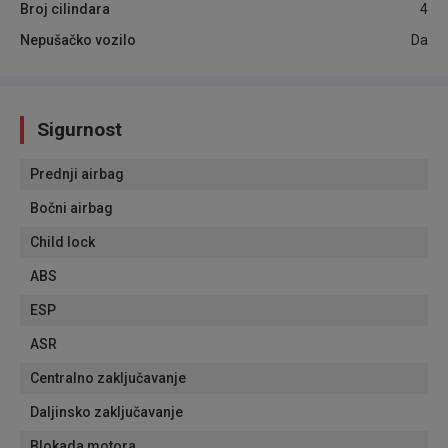
Broj cilindara
4
Nepušačko vozilo
Da
Sigurnost
Prednji airbag
Bočni airbag
Child lock
ABS
ESP
ASR
Centralno zaključavanje
Daljinsko zaključavanje
Blokada motora