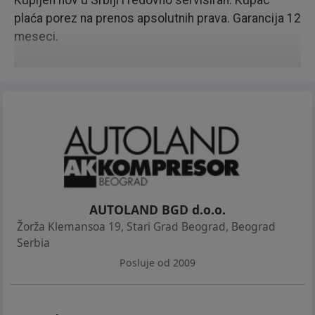
Kupljen nov u Srbiji i redovno servisiran. Kupac
plaća porez na prenos apsolutnih prava. Garancija 12
meseci.
AUTOLAND BGD d.o.o.
Žorža Klemansoa 19, Stari Grad Beograd
,
Beograd
Serbia
Posluje od 2009