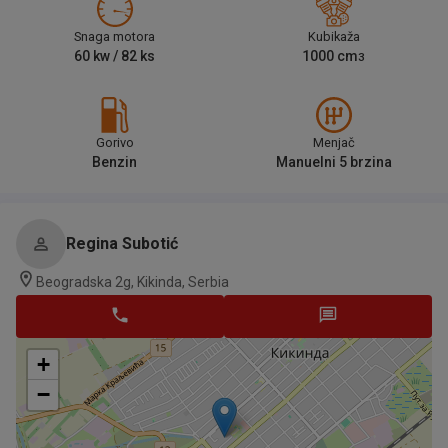
Snaga motora
Kubikaža
60
kw /
82
ks
1000
cm
3
Gorivo
Menjač
Benzin
Manuelni 5 brzina
Regina Subotić
Beogradska 2g, Kikinda, Serbia
+
−