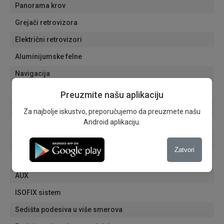
Panorama krov
Grejači retrovizora
Električni retrovizori
Aluminijumske felne
Navigacija
Tonirana stakla
Preuzmite našu aplikaciju
Električni podizači
Za najbolje iskustvo, preporučujemo da preuzmete našu
Android aplikaciju.
Bluetooth
Radio
Zatvori
MP3 player
AUX
ISOFIX sistem
Sedišta podesiva u više smerova