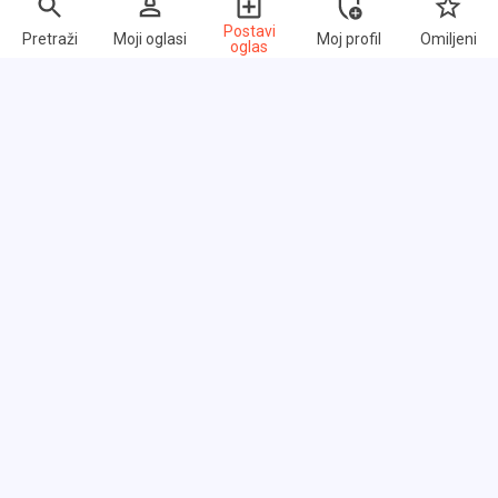
Postavi
Pretraži
Moji oglasi
Moj profil
Omiljeni
oglas
Brzi linkovi
Često postavljana pitanja
O nama
Uslovi korišćenja
Politika privatnosti
Razmena linkova
Cenovnik