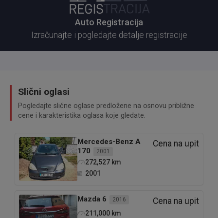
Auto Registracija
Izračunajte i pogledajte detalje registracije
Slični oglasi
Pogledajte slične oglase predložene na osnovu približne
cene i karakteristika oglasa koje gledate.
Mercedes-Benz
A
Cena na upit
170
2001
272,527
km
2001
Mazda
6
2016
Cena na upit
211,000
km