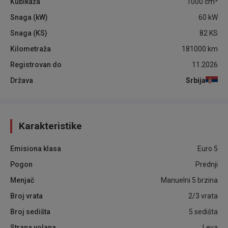
Kubikaža
1000
cm³
Snaga (kW)
60
kW
Snaga (KS)
82
KS
Kilometraža
181000
km
Registrovan do
11.2026
Država
Srbija
Karakteristike
Emisiona klasa
Euro 5
Pogon
Prednji
Menjač
Manuelni 5 brzina
Broj vrata
2/3 vrata
Broj sedišta
5 sedišta
Strana volana
Leva