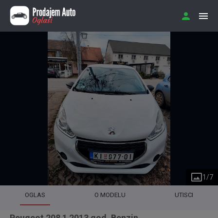
1
/
7
OGLAS
O MODELU
UTISCI
Peugeot 208 1 2013 god. Benzin