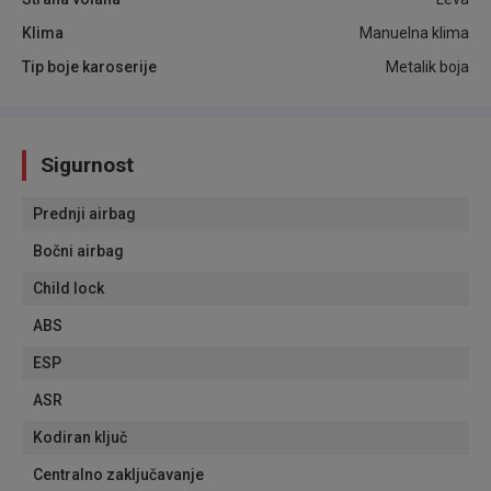
Klima
Manuelna klima
Tip boje karoserije
Metalik boja
Sigurnost
Prednji airbag
Bočni airbag
Child lock
ABS
ESP
ASR
Kodiran ključ
Centralno zaključavanje