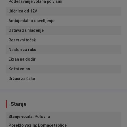
Podešavanje volana po visini
Utičnica od 12V
Ambijentalno osvetljenje
Ostava za hlađenje
Rezervni točak
Naslon za ruku
Ekran na dodir
Kožni volan
Držači za čaše
Stanje
Stanje vozila
:
Polovno
Poreklo vozila
:
Domaće tablice