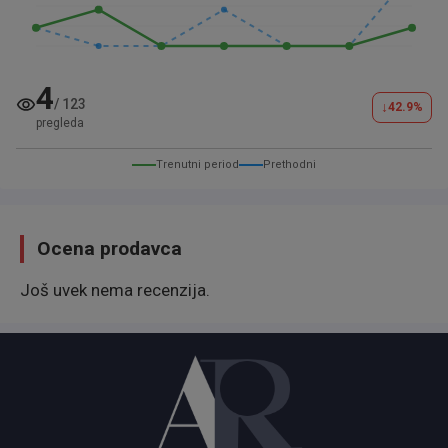
4
/
123
↓
42.9
%
pregleda
Trenutni period
Prethodni
Ocena prodavca
Još uvek nema recenzija.