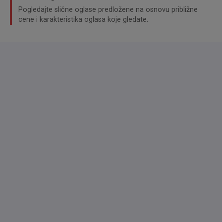
Pogledajte slične oglase predložene na osnovu približne
cene i karakteristika oglasa koje gledate.