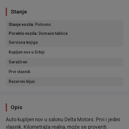
Stanje
Stanje vozila
:
Polovno
Poreklo vozila
:
Domaće tablice
Servisna knjiga
Kupljen nov u Srbiji
Garažiran
Prvi vlasnik
Rezervni ključ
Opis
Auto kupljen nov u salonu Delta Motors. Prvi i jedini
vlasnik. Kilometraža realna, može se proveriti.