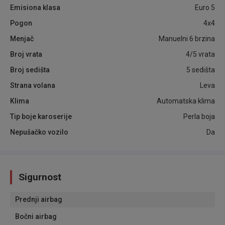
Emisiona klasa
Euro 5
Pogon
4x4
Menjač
Manuelni 6 brzina
Broj vrata
4/5 vrata
Broj sedišta
5 sedišta
Strana volana
Leva
Klima
Automatska klima
Tip boje karoserije
Perla boja
Nepušačko vozilo
Da
Sigurnost
Prednji airbag
Bočni airbag