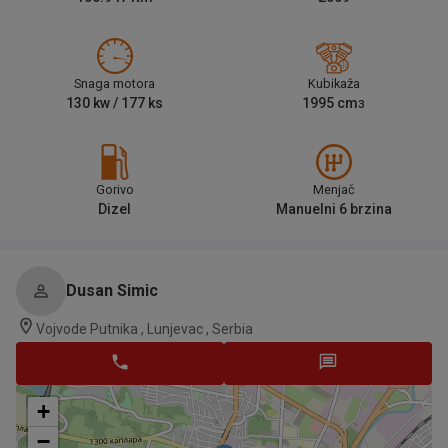
Snaga motora
Kubikaža
130
kw /
177
ks
1995
cm
3
Gorivo
Menjač
Dizel
Manuelni 6 brzina
Dusan Simic
Vojvode Putnika , Lunjevac , Serbia
+
−