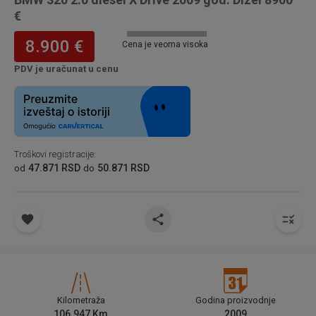
€
8.900 €
Cena je veoma visoka
PDV je uračunat u cenu
Troškovi registracije
:
47.871 RSD
50.871 RSD
od
do
Kilometraža
Godina proizvodnje
106.947
Km
2009