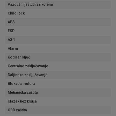
Vazdušni jastuci za kolena
Child lock
ABS
ESP
ASR
Alarm
Kodiran ključ
Centralno zaključavanje
Daljinsko zaključavanje
Blokada motora
Mehanička zaštita
Ulazak bez ključa
OBD zaštita