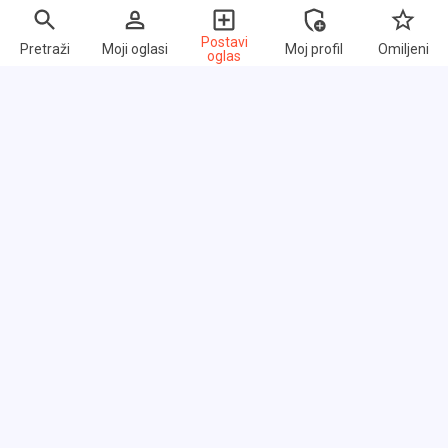
Postavi
Pretraži
Moji oglasi
Moj profil
Omiljeni
oglas
Brzi linkovi
Često postavljana pitanja
O nama
Uslovi korišćenja
Politika privatnosti
Razmena linkova