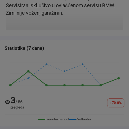
Servisiran isključivo u ovlašćenom servisu BMW.
Zimi nije vožen, garažiran.
Statistika
(
7 dana
)
3
/
86
↓
70.0
%
pregleda
Trenutni period
Prethodni