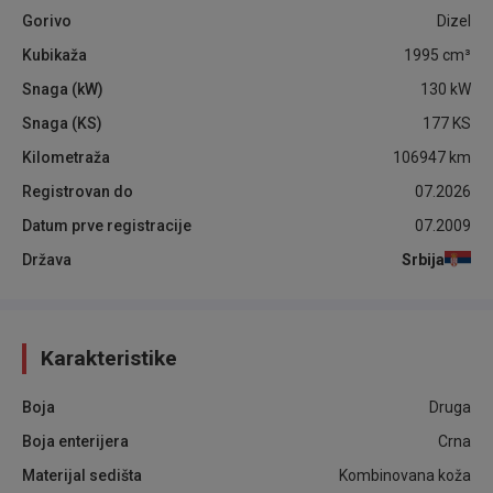
Gorivo
Dizel
Kubikaža
1995
cm³
Snaga (kW)
130
kW
Snaga (KS)
177
KS
Kilometraža
106947
km
Registrovan do
07.2026
Datum prve registracije
07.2009
Država
Srbija
Karakteristike
Boja
Druga
Boja enterijera
Crna
Materijal sedišta
Kombinovana koža