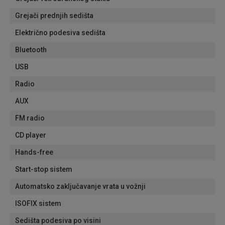
Grejači prednjih sedišta
Električno podesiva sedišta
Bluetooth
USB
Radio
AUX
FM radio
CD player
Hands-free
Start-stop sistem
Automatsko zaključavanje vrata u vožnji
ISOFIX sistem
Sedišta podesiva po visini