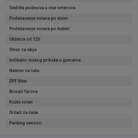
Sedišta podesiva u više smerova
Podešavanje volana po visini
Podešavanje volana po dubini
Utičnica od 12V
Otvor za skije
Indikator niskog pritiska u gumama
Naslon za ruku
DPF filter
Brisači farova
Kožni volan
Držači za čaše
Parking senzori