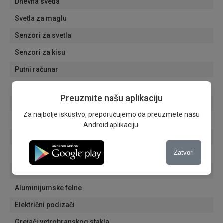
Dnevna svetla
Svetla za maglu
Senzori za svetla
Senzori za kisu
Putni računar
Grejači retrovizora
Preuzmite našu aplikaciju
Elektro sklopivi retrovizori
Za najbolje iskustvo, preporučujemo da preuzmete našu
Električni retrovizori
Android aplikaciju.
Retrovizor se obara pri rikvercu
Zatvori
Automatski zatamnjivanje unutrašnjeg retrovizora
Automatsko zatamnjivanje spoljašnjih retrovizora
Aluminijumske felne
Električni podizači
Grejači vetrobranskog stakla