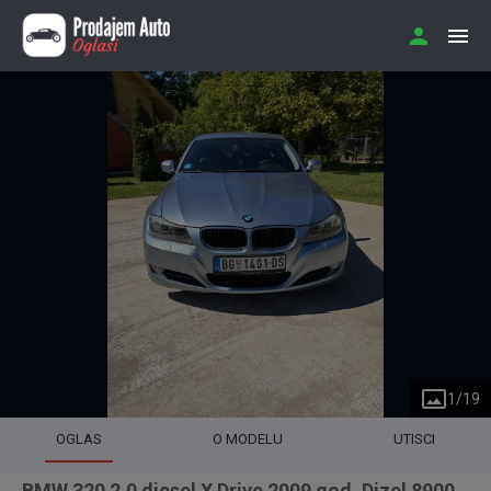
1
/
19
OGLAS
O MODELU
UTISCI
BMW 320 2.0 diesel X Drive 2009 god. Dizel 8900