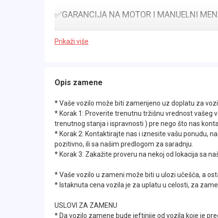
✅GARANCIJA NA MOTOR I MANUELNI MENJA
Prikaži više
✅Vozilo iz uvoza, kupljeno od prvog vlasnik
Opis zamene
* Vaše vozilo može biti zamenjeno uz doplatu za vozi
* Korak 1: Proverite trenutnu tržišnu vrednost vašeg v
trenutnog stanja i ispravnosti ) pre nego što nas konta
* Korak 2: Kontaktirajte nas i iznesite vašu ponudu, 
✅Redovno održavano u ovlašćenom servisu ( 
pozitivno, ili sa našim predlogom za saradnju.
* Korak 3: Zakažite proveru na nekoj od lokacija sa 
istorija dostupna na uvid ).
* Vaše vozilo u zameni može biti u ulozi učešća, a osta
* Istaknuta cena vozila je za uplatu u celosti, za zame
USLOVI ZA ZAMENU
* Da vozilo zamene bude jeftinije od vozila koje je p