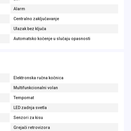
Alarm
Centralno zaključavanje
Ulazak bez ključa
Automatsko kočenje u slučaju opasnosti
Elektronska ručna kočnica
Multifunkcionalni volan
Tempomat
LED zadnja svetla
Senzori za kisu
Grejači retrovizora