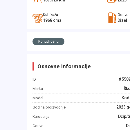
167.320
Km
2023
Kubikaža
Gorivo
1968
cm
Dizel
3
Ponudi cenu
Osnovne informacije
#
550
ID
Šk
Marka
Kod
Model
2023
g
Godina proizvodnje
Džip/
Karoserija
Di
Gorivo