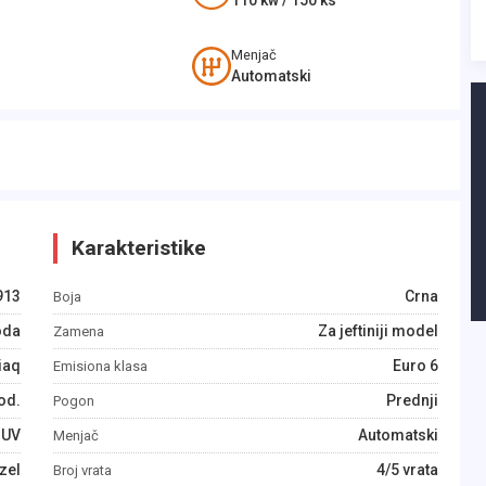
110
kw /
150
ks
Menjač
Automatski
Karakteristike
913
Crna
Boja
oda
Za jeftiniji model
Zamena
iaq
Euro 6
Emisiona klasa
od.
Prednji
Pogon
SUV
Automatski
Menjač
zel
4/5 vrata
Broj vrata