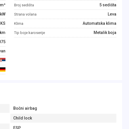
m³
5 sedišta
Broj sedišta
kW
Leva
Strana volana
KS
Automatska klima
Klima
km
Metalik boja
Tip boje karoserije
075
van
Bočni airbag
Child lock
ESP