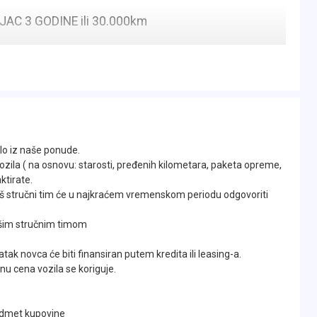
C 3 GODINE ili 30.000km
a.
lo iz naše ponude.
ozila ( na osnovu: starosti, pređenih kilometara, paketa opreme,
ktirate.
naš stručni tim će u najkraćem vremenskom periodu odgovoriti
original servisna knjižica ili elektronska servisna
našim stručnim timom
tak novca će biti finansiran putem kredita ili leasing-a.
nu cena vozila se koriguje.
redmet kupovine