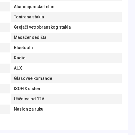
Aluminijumske felne
Tonirana stakla
Grejači vetrobranskog stakla
Masažer sedišta
Bluetooth
Radio
AUX
Glasovne komande
ISOFIX sistem
Utičnica od 12V
Naslon za ruku