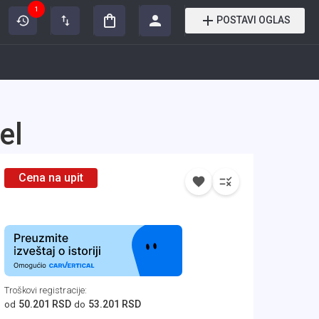
1
POSTAVI OGLAS
el
Cena na upit
Troškovi registracije
:
50.201 RSD
53.201 RSD
od
do