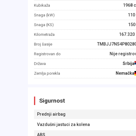
1968
c
Kubikaža
110
Snaga (kW)
150
Snaga (KS)
167.320
Kilometraža
TMBJJ7NS4P8028
Broj šasije
Nije registro
Registrovan do
Srbija
Država
Nemačka
Zemlja porekla
Sigurnost
Prednji airbag
Vazdušni jastuci za kolena
ABS