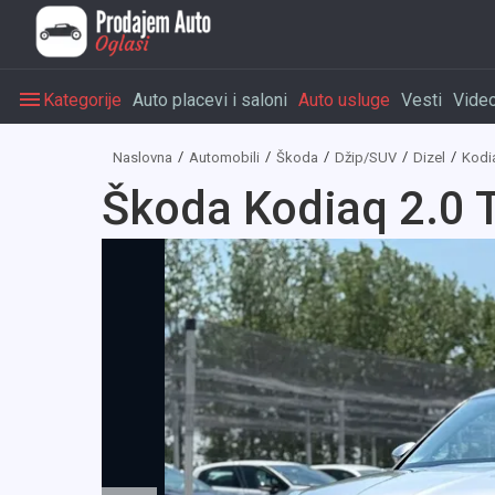
Kategorije
Auto placevi i saloni
Auto usluge
Vesti
Vide
Naslovna
Automobili
Škoda
Džip/SUV
Dizel
Kodi
Škoda Kodiaq 2.0 T