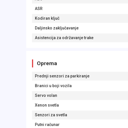
ASR
Kodiran ključ
Daljinsko zaključavanje
Asistencija za održavanje trake
Oprema
Prednji senzori za parkiranje
Branici u boji vozila
Servo volan
Xenon svetla
Senzori za svetla
Putni računar