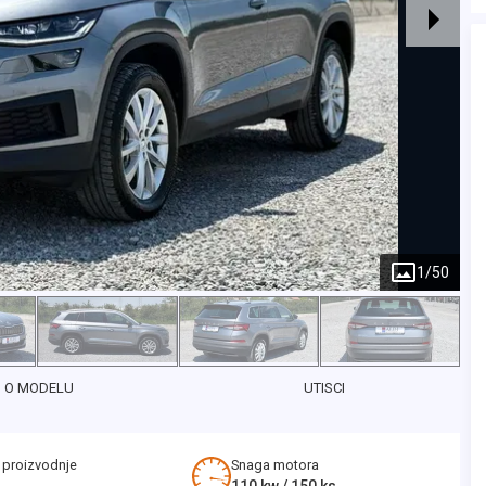
1
/
50
O MODELU
UTISCI
 proizvodnje
Snaga motora