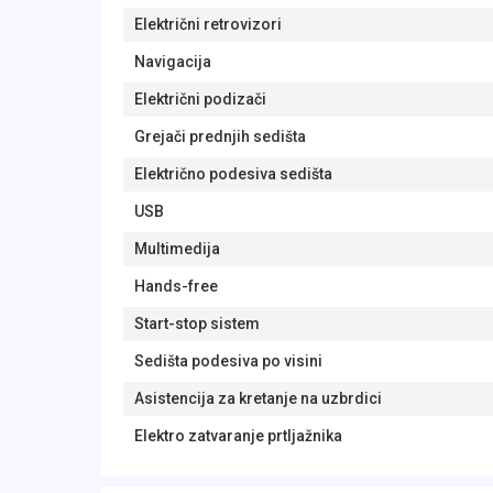
Električni retrovizori
Navigacija
Električni podizači
Grejači prednjih sedišta
Električno podesiva sedišta
USB
Multimedija
Hands-free
Start-stop sistem
Sedišta podesiva po visini
Asistencija za kretanje na uzbrdici
Elektro zatvaranje prtljažnika