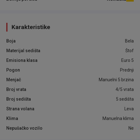
Karakteristike
Boja
Bela
Materijal sedišta
Štof
Emisiona klasa
Euro 5
Pogon
Prednji
Menjač
Manuelni 5 brzina
Broj vrata
4/5 vrata
Broj sedišta
5 sedišta
Strana volana
Leva
Klima
Manuelna klima
Nepušačko vozilo
Ne