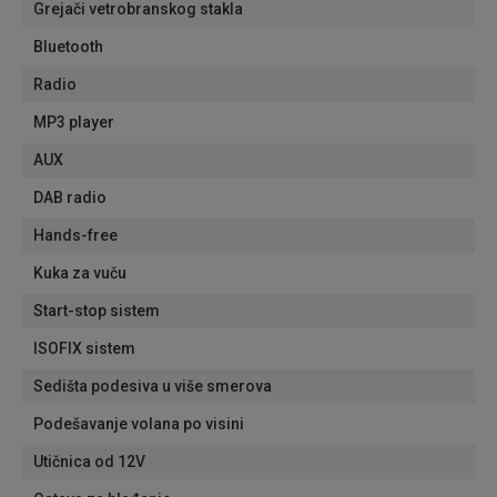
Grejači vetrobranskog stakla
Bluetooth
Radio
MP3 player
AUX
DAB radio
Hands-free
Kuka za vuču
Start-stop sistem
ISOFIX sistem
Sedišta podesiva u više smerova
Podešavanje volana po visini
Utičnica od 12V