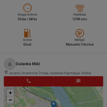
Snaga motora
Kubikaža
50
kw /
68
ks
1398
cm
3
Gorivo
Menjač
Dizel
Manuelni 5 brzina
Dušanka Milić
Jovana Jovanovića Zmaja, Сремски Карловци, Serbia
+
−