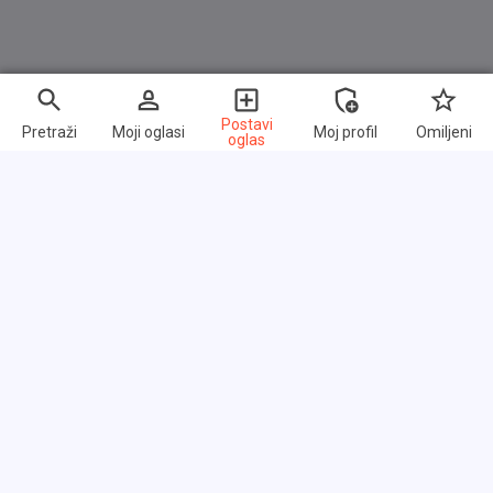
Postavi
Pretraži
Moji oglasi
Moj profil
Omiljeni
oglas
Brzi linkovi
Često postavljana pitanja
O nama
Uslovi korišćenja