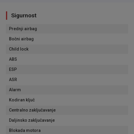
Sigurnost
Prednji airbag
Bočni airbag
Child lock
ABS
ESP
ASR
Alarm
Kodiran ključ
Centralno zaključavanje
Daljinsko zaključavanje
Blokada motora