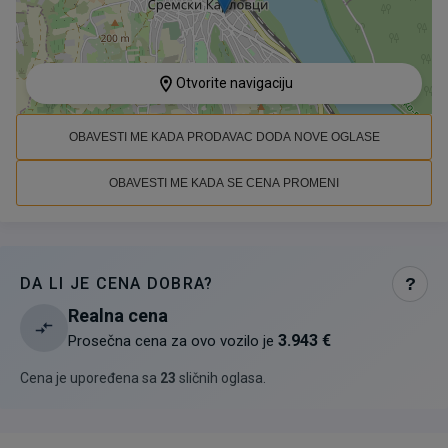
Otvorite navigaciju
OBAVESTI ME KADA PRODAVAC DODA NOVE OGLASE
OBAVESTI ME KADA SE CENA PROMENI
DA LI JE CENA DOBRA?
?
Realna cena
3.943 €
Prosečna cena za ovo vozilo je
Cena je upoređena sa
23
sličnih oglasa
.