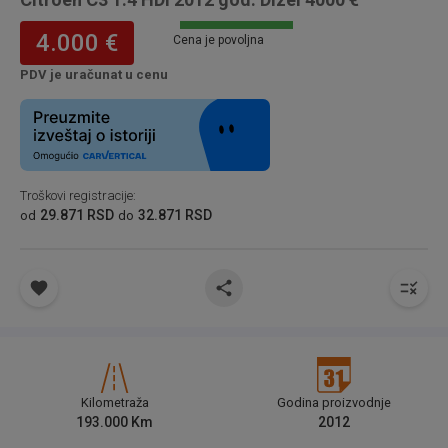
4.000 €
Cena je povoljna
PDV je uračunat u cenu
Troškovi registracije
:
29.871 RSD
32.871 RSD
od
do
Kilometraža
Godina proizvodnje
193.000
Km
2012