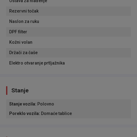
Ostava za hlađenje
Rezervni točak
Naslon za ruku
DPF filter
Kožni volan
Držači za čaše
Elektro otvaranje prtljažnika
Stanje
Stanje vozila
:
Polovno
Poreklo vozila
:
Domaće tablice