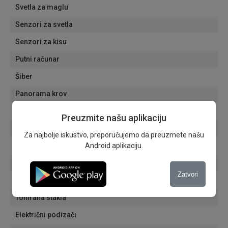
Svetla za maglu
Senzori za svetla
Senzori za kisu
Putni računar
Šiber
Panorama krov
Grejači retrovizora
Preuzmite našu aplikaciju
Elektro sklopivi retrovizori
Za najbolje iskustvo, preporučujemo da preuzmete našu
Električni retrovizori
Android aplikaciju.
Aluminijumske felne
Zatvori
Navigacija
Tonirana stakla
Električni podizači