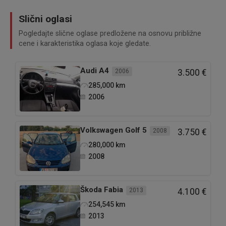
Slični oglasi
Pogledajte slične oglase predložene na osnovu približne
cene i karakteristika oglasa koje gledate.
Audi
A4
2006
3.500 €
285,000
km
2006
Volkswagen
Golf 5
2008
3.750 €
280,000
km
2008
Škoda
Fabia
2013
4.100 €
254,545
km
2013