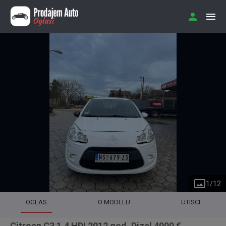
1
/
12
OGLAS
O MODELU
UTISCI
Citroen C3 1.4 HDI 2012 god. Dizel 4000 €