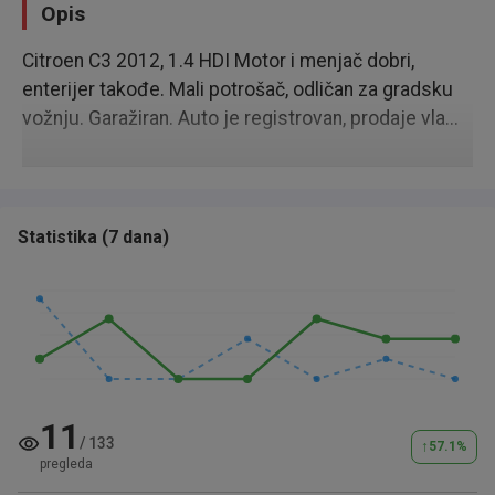
Opis
Citroen C3 2012, 1.4 HDI Motor i menjač dobri,
enterijer takođe. Mali potrošač, odličan za gradsku
vožnju. Garažiran. Auto je registrovan, prodaje vla...
Statistika
(
7 dana
)
11
/
133
↑
57.1
%
pregleda