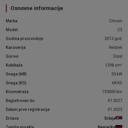
Osnovne informacije
Marka
Citroen
Model
C3
Godina proizvodnje
2012
god.
Karoserija
Hečbek
Gorivo
Dizel
Kubikaža
1398
cm³
Snaga (kW)
50
kW
Snaga (KS)
68
KS
Kilometraža
193000
km
Registrovan do
01.2027
Datum prve registracije
01.2023
Država
Srbija
Zemlja porekla
Nemačka