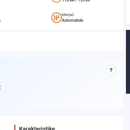
110
kw /
150
ks
Menjač
n
Automatski
?
€
Karakteristike