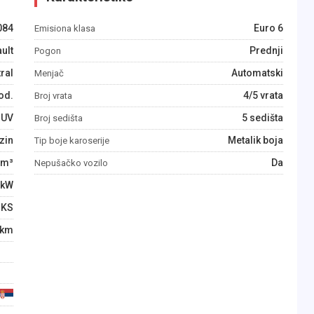
084
Euro 6
Emisiona klasa
ult
Prednji
Pogon
ral
Automatski
Menjač
od.
4/5 vrata
Broj vrata
SUV
5 sedišta
Broj sedišta
zin
Metalik boja
Tip boje karoserije
m³
Da
Nepušačko vozilo
kW
KS
km