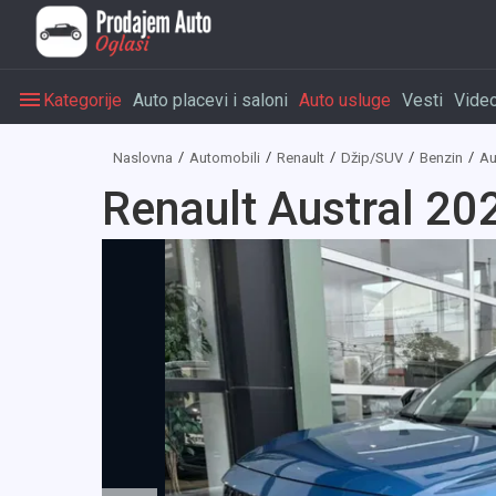
Kategorije
Auto placevi i saloni
Auto usluge
Vesti
Vide
Naslovna
Automobili
Renault
Džip/SUV
Benzin
Au
Renault Austral 20