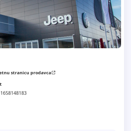
etnu stranicu prodavca
t
81658148183