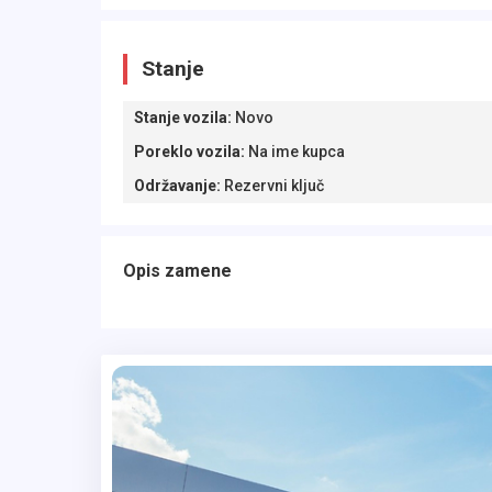
Stanje
Stanje vozila
:
Novo
Poreklo vozila
:
Na ime kupca
Održavanje
:
Rezervni ključ
Opis zamene