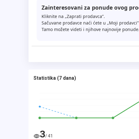
Zainteresovani za ponude ovog pr
Kliknite na „Zaprati prodavca”.
Sačuvane prodavce naći ćete u „Moji prodavci”
Tamo možete videti i njihove najnovije ponude
Statistika
(
7 dana
)
3
/
41