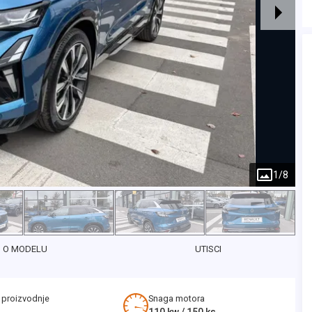
1
/
8
O MODELU
UTISCI
 proizvodnje
Snaga motora