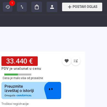
1
POSTAVI OGLAS
33.440 €
PDV je uračunat u cenu
Cena je malo viša od prosečne
Troškovi registracije
: