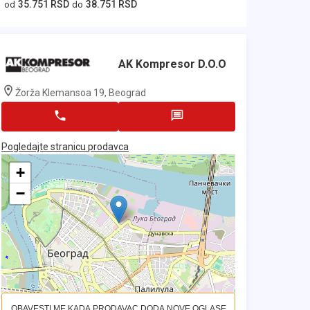
35.751 RSD
38.751 RSD
od
do
AK Kompresor D.o.o
Žorža Klemansoa 19, Beograd
Pogledajte stranicu prodavca
+
−
OBAVESTI ME KADA PRODAVAC DODA NOVE OGLASE