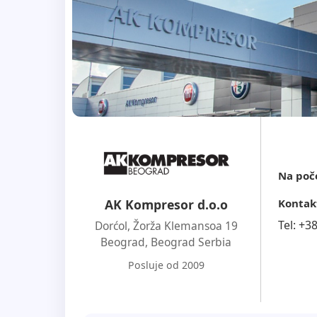
Na poč
Kontak
AK Kompresor d.o.o
Tel:
+3
Dorćol, Žorža Klemansoa 19
Beograd
,
Beograd Serbia
Posluje od 2009