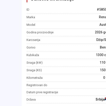
#
585
ID
Rena
Marka
Aust
Model
2026
g
Godina proizvodnje
Džip/
Karoserija
Ben
Gorivo
1300
c
Kubikaža
110
Snaga (kW)
150
Snaga (KS)
0
Kilometraža
Registrovan do
Datum prve registracije
Srbija
Država