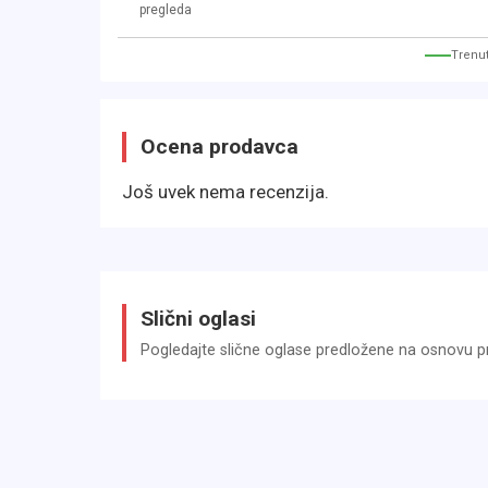
pregleda
Trenut
Ocena prodavca
Još uvek nema recenzija.
Slični oglasi
Pogledajte slične oglase predložene na osnovu pri