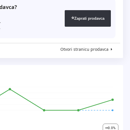
odavca?
⭐
Zaprati prodavca
.
.
Otvori stranicu prodavca
━
0.0
%