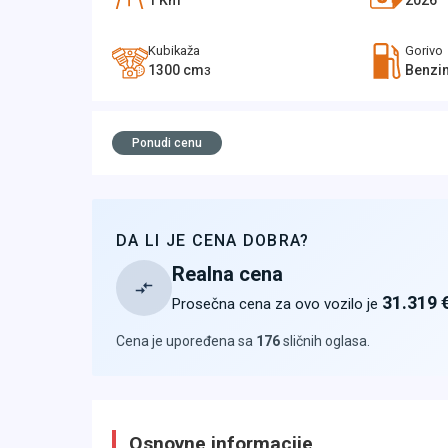
1
Km
2026
Kubikaža
Gorivo
1300
cm
Benzi
3
Ponudi cenu
DA LI JE CENA DOBRA?
Realna cena
31.319 
Prosečna cena za ovo vozilo je
Cena je upoređena sa
176
sličnih oglasa
.
Osnovne informacije