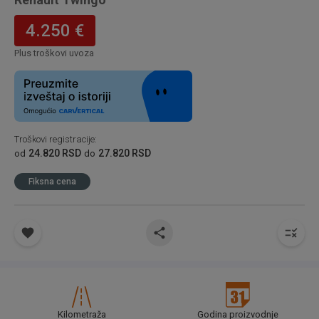
4.250 €
Plus troškovi uvoza
Troškovi registracije
:
24.820 RSD
27.820 RSD
od
do
Fiksna cena
Kilometraža
Godina proizvodnje