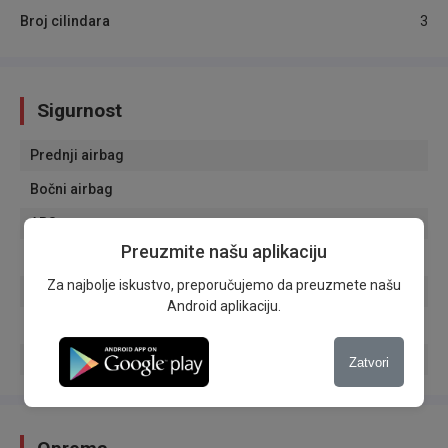
Broj cilindara
3
Sigurnost
Prednji airbag
Bočni airbag
ABS
Preuzmite našu aplikaciju
ESP
Za najbolje iskustvo, preporučujemo da preuzmete našu
ASR
Android aplikaciju.
Daljinsko zaključavanje
Blokada motora
Zatvori