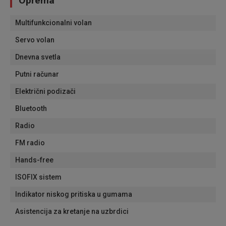
Oprema
Multifunkcionalni volan
Servo volan
Dnevna svetla
Putni računar
Električni podizači
Bluetooth
Radio
FM radio
Hands-free
ISOFIX sistem
Indikator niskog pritiska u gumama
Asistencija za kretanje na uzbrdici