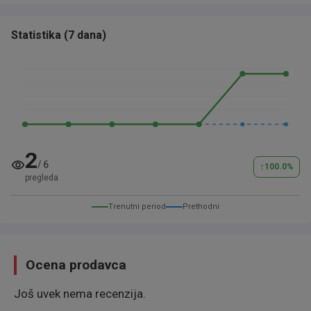
Statistika
(
7 dana
)
2
/
6
↑
100.0
%
pregleda
Trenutni period
Prethodni
Ocena prodavca
Još uvek nema recenzija.