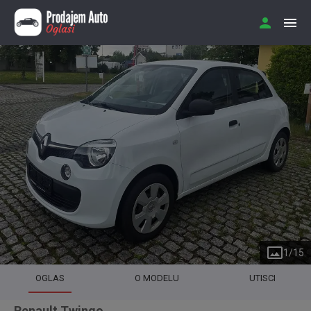
1
/
15
OGLAS
O MODELU
UTISCI
Renault Twingo