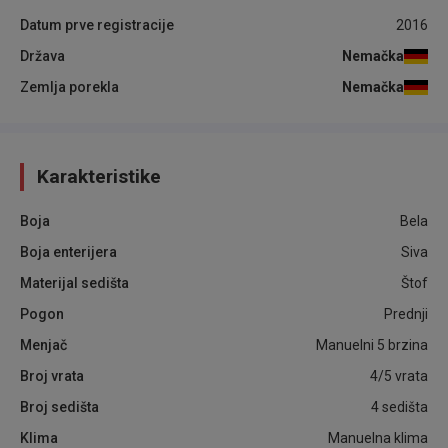
Datum prve registracije
2016
Država
Nemačka
Zemlja porekla
Nemačka
Karakteristike
Boja
Bela
Boja enterijera
Siva
Materijal sedišta
Štof
Pogon
Prednji
Menjač
Manuelni 5 brzina
Broj vrata
4/5 vrata
Broj sedišta
4 sedišta
Klima
Manuelna klima