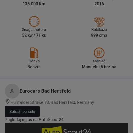
138.000
Km
2016
Snaga motora
Kubikaža
52
kw /
71
ks
999
cm
3
Gorivo
Menjač
Benzin
Manuelni 5 brzina
Eurocars Bad Hersfeld
Hünfelder Straße 73, Bad Hersfeld, Germany
Zatraži ponudu
Pogledaj oglas na AutoScout24