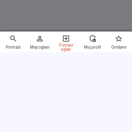
Postavi
Pretraži
Moji oglasi
Moj profil
Omiljeni
oglas
Brzi linkovi
Često postavljana pitanja
O nama