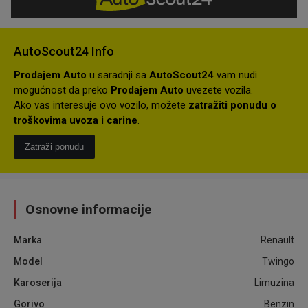
AutoScout24 Info
Prodajem Auto
u saradnji sa
AutoScout24
vam nudi
mogućnost da preko
Prodajem Auto
uvezete vozila.
Ako vas interesuje ovo vozilo, možete
zatražiti ponudu o
troškovima uvoza i carine
.
Zatraži ponudu
Osnovne informacije
Marka
Renault
Model
Twingo
Karoserija
Limuzina
Gorivo
Benzin