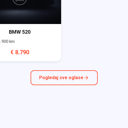
BMW
520
.900
km
€
8.790
Pogledaj sve oglase