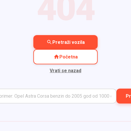
404
Pretraži vozila
Početna
Vrati se nazad
Pr