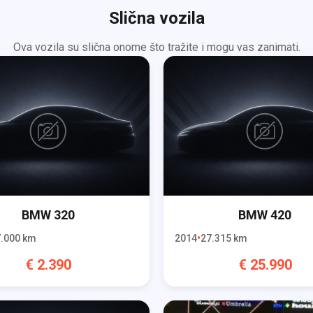
Slična vozila
Ova vozila su slična onome što tražite i mogu vas zanimati.
BMW
320
BMW
420
.000
km
2014
27.315
km
€
2.390
€
25.990