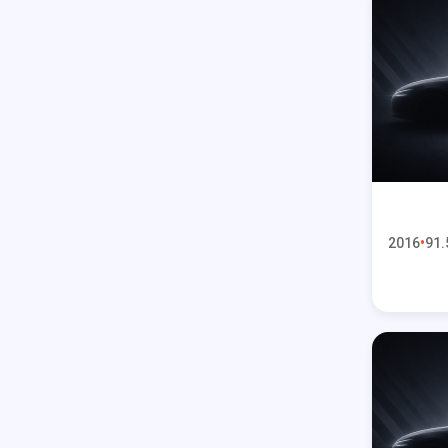
2016
91.