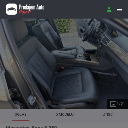
1
/
21
OGLAS
O MODELU
UTISCI
Mercedes-Benz E 350