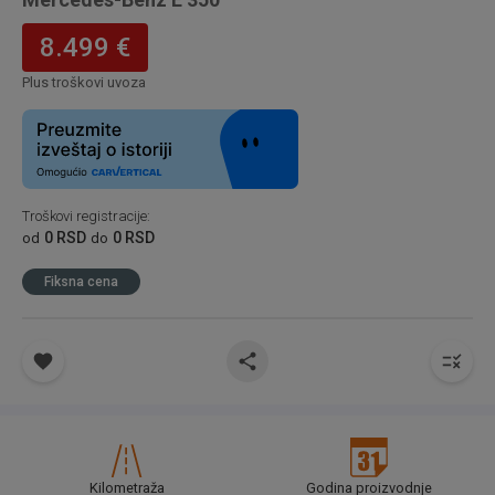
8.499 €
Plus troškovi uvoza
Troškovi registracije
:
0 RSD
0 RSD
od
do
Fiksna cena
Kilometraža
Godina proizvodnje