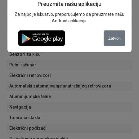
Adaptivna svetla
Preuzmite našu aplikaciju
Xenon svetla
Za najbolje iskustvo, preporučujemo da preuzmete našu
Android aplikaciju.
Dnevna svetla
Svetla za maglu
Zatvori
Senzori za svetla
Senzori za kisu
Putni računar
Električni retrovizori
Automatski zatamnjivanje unutrašnjeg retrovizora
Aluminijumske felne
Navigacija
Tonirana stakla
Električni podizači
Grejači vetrobranskog stakla