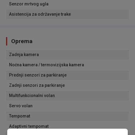
Senzor mrtvog ugla
Asistencija za održavanje trake
Oprema
Zadnja kamera
Noćna kamera / termovizijska kamera
Prednji senzori za parkiranje
Zadnji senzori za parkiranje
Multifunkcionalni volan
Servo volan
Tempomat
Adaptivni tempomat