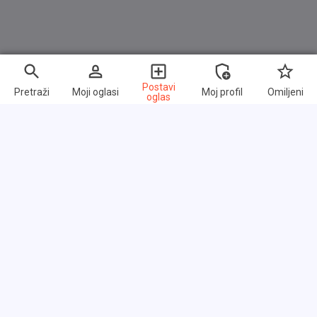
Tagfahrlicht
Tempomat mit Bremseingriff (Speedtronic)
Wegfahrsperre
Postavi
Pretraži
Moji oglasi
Moj profil
Omiljeni
Wärmeschutzverglasung
oglas
Zentralverriegelung mit Infrarot - / Komfortbedienung
Brzi linkovi
Često postavljana pitanja
O nama
Uslovi korišćenja