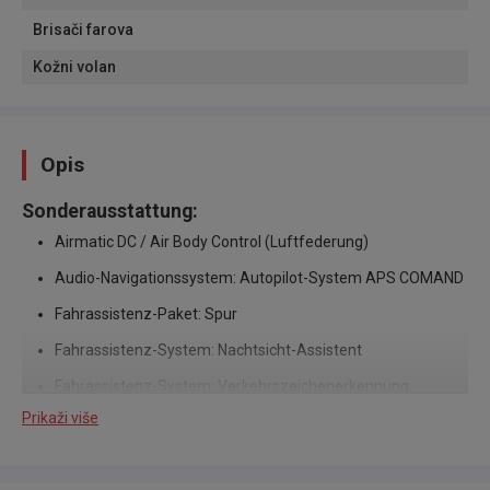
Brisači farova
Kožni volan
Opis
Sonderausstattung:
Airmatic DC / Air Body Control (Luftfederung)
Audio-Navigationssystem: Autopilot-System APS COMAND
Fahrassistenz-Paket: Spur
Fahrassistenz-System: Nachtsicht-Assistent
Fahrassistenz-System: Verkehrszeichenerkennung
Prikaži više
Komfort-Klimaautomatik (Thermotronik 3-Zonen)
Licht-Paket