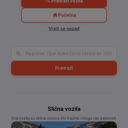
Pretraži vozila
Početna
Vrati se nazad
Pretraži
Slična vozila
Ova vozila su slična onome što tražite i mogu vas zanimati.