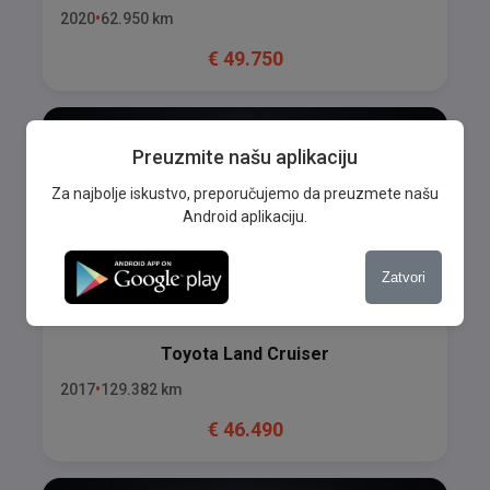
2020
62.950
km
€
49.750
Preuzmite našu aplikaciju
Za najbolje iskustvo, preporučujemo da preuzmete našu
Android aplikaciju.
Zatvori
Toyota
Land Cruiser
2017
129.382
km
€
46.490