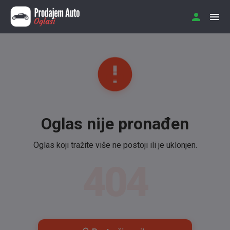
Oglas nije pronađen
Oglas koji tražite više ne postoji ili je uklonjen.
404