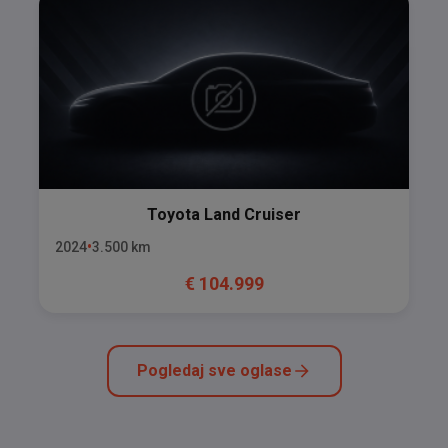
Toyota
Land Cruiser
2024
3.500
km
€
104.999
Pogledaj sve oglase