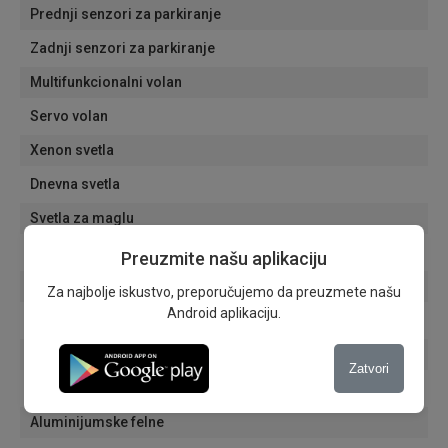
Prednji senzori za parkiranje
Zadnji senzori za parkiranje
Multifunkcionalni volan
Servo volan
Xenon svetla
Dnevna svetla
Svetla za maglu
Senzori za svetla
Preuzmite našu aplikaciju
Senzori za kisu
Za najbolje iskustvo, preporučujemo da preuzmete našu
Android aplikaciju.
Putni računar
Električni retrovizori
Zatvori
Automatski zatamnjivanje unutrašnjeg retrovizora
Aluminijumske felne