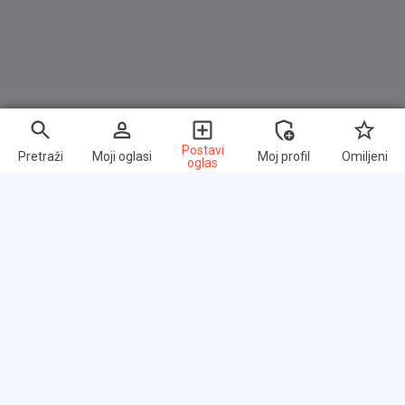
Postavi
Pretraži
Moji oglasi
Moj profil
Omiljeni
oglas
Brzi linkovi
Često postavljana pitanja
O nama