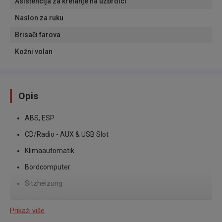
Asistencija za kretanje na uzbrdici
Naslon za ruku
Brisači farova
Kožni volan
Opis
ABS, ESP
CD/Radio - AUX & USB Slot
Klimaautomatik
Bordcomputer
Sitzheizung
Tempolimit
Prikaži više
Freisprecheinrichtung via Bluetooth