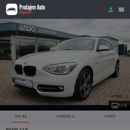
1
/
15
OGLAS
O MODELU
UTISCI
BMW 118