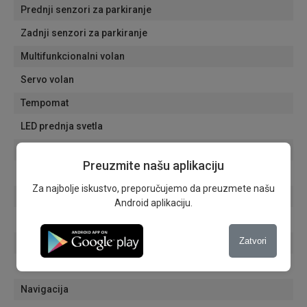
Prednji senzori za parkiranje
Zadnji senzori za parkiranje
Multifunkcionalni volan
Servo volan
Tempomat
LED prednja svetla
Dnevna svetla
Preuzmite našu aplikaciju
Senzori za svetla
Za najbolje iskustvo, preporučujemo da preuzmete našu
Senzori za kisu
Android aplikaciju.
Putni računar
Zatvori
Električni retrovizori
Automatski zatamnjivanje unutrašnjeg retrovizora
Navigacija