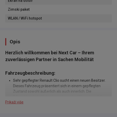
Ekran na dodir
Zimski paket
WLAN / WiFi hotspot
Opis
Herzlich willkommen bei Next Car – Ihrem
zuverlässigen Partner in Sachen Mobilität
Fahrzeugbeschreibung:
Sehr gepflegter Renault Clio sucht einen neuen Besitzer.
Dieses Fahrzeug präsentiert sich in einem gepflegten
Zustand sowohl äußerlich als auch innerlich. Die
Pflegehistorie ist lückenlos, mit regelmäßigen Inspektionen
Prikaži više
und Servicearbeiten, die stets von einer autorisierten
Fachwerkstatt durchgeführt wurden.