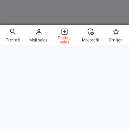
Wir bieten umfassende Dienstleistungen, um Ihren
Kauf eines Gebrauchtfahrzeugs so bequem wie
möglich zu gestalten.
Postavi
Pretraži
Moji oglasi
Moj profil
Omiljeni
oglas
Ankauf
: Unkomplizierte Abwicklung und faire Preise für Ihr
gebrauchtes Fahrzeug.
Inzahlungnahme:
Attraktive Angebote für Ihr altes
Fahrzeug, wenn Sie sich für eines unserer Fahrzeuge
entscheiden.
Brzi linkovi
Često postavljana pitanja
Finanzierung:
Vor-Ort-Finanzierungsmöglichkeiten in
Zusammenarbeit mit verschiedenen Banken.
O nama
Uslovi korišćenja