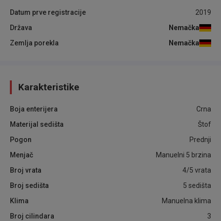
Datum prve registracije
2019
Država
Nemačka
Zemlja porekla
Nemačka
Karakteristike
Boja enterijera
Crna
Materijal sedišta
Štof
Pogon
Prednji
Menjač
Manuelni 5 brzina
Broj vrata
4/5 vrata
Broj sedišta
5 sedišta
Klima
Manuelna klima
Broj cilindara
3