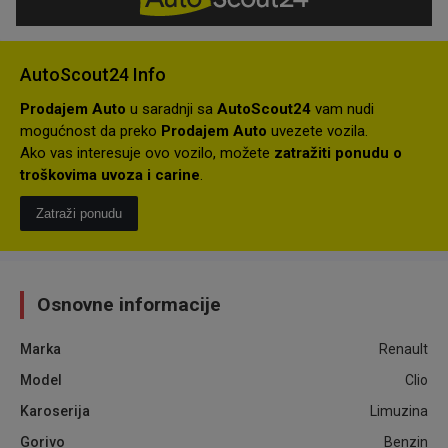
AutoScout24 Info
Prodajem Auto
u saradnji sa
AutoScout24
vam nudi
mogućnost da preko
Prodajem Auto
uvezete vozila.
Ako vas interesuje ovo vozilo, možete
zatražiti ponudu o
troškovima uvoza i carine
.
Zatraži ponudu
Osnovne informacije
Marka
Renault
Model
Clio
Karoserija
Limuzina
Gorivo
Benzin