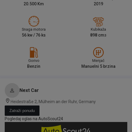
20.500
Km
2019
Snaga motora
Kubikaža
56
kw /
76
ks
898
cm
3
Gorivo
Menjač
Benzin
Manuelni 5 brzina
Next Car
Heidestraße 2, Mülheim an der Ruhr, Germany
Zatraži ponudu
Pogledaj oglas na AutoScout24