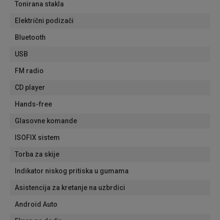
Tonirana stakla
Električni podizači
Bluetooth
USB
FM radio
CD player
Hands-free
Glasovne komande
ISOFIX sistem
Torba za skije
Indikator niskog pritiska u gumama
Asistencija za kretanje na uzbrdici
Android Auto