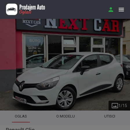
1
/
15
OGLAS
O MODELU
UTISCI
Renault Clio