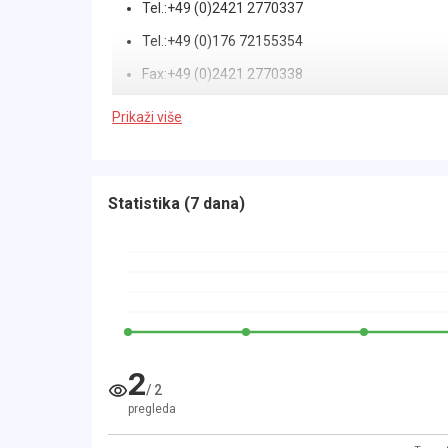
Tel.:+49 (0)2421 2770337
Tel.:+49 (0)176 72155354
Fax:+49 (0)2421 2770338
Wir sprechen Deutsch,Türkisch,Englisch
Prikaži više
OPEL GRANDLAND BENZIN AUS ERSTER HAND
96 KW/ 131 PS
Statistika
(
7 dana
)
6 GANG SCHALTGETRIEBE
NEUE ZAHNRIEMEN!!
NEUE INSPEKTION!!
TÜV & HU BIS:05/2027
AUF WUNSCH NEUER TÜV & ASU
2
LED SCHEINWERFER
/
2
NAVIGATIONSYSTEM
pregleda
BLUETOOTH