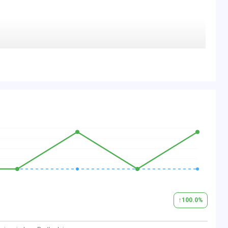
↑
100.0
%