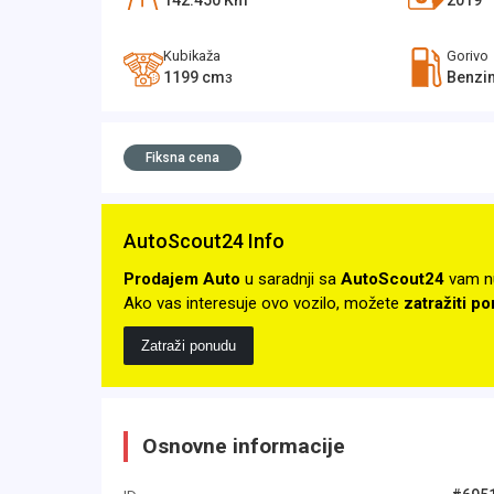
142.450
Km
2019
Kubikaža
Gorivo
1199
cm
Benzi
3
Fiksna cena
AutoScout24 Info
Prodajem Auto
u saradnji sa
AutoScout24
vam n
Ako vas interesuje ovo vozilo, možete
zatražiti p
Zatraži ponudu
Osnovne informacije