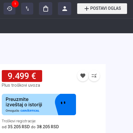
1
POSTAVI OGLAS
9.499 €
Plus troškovi uvoza
Troškovi registracije
:
35.205 RSD
38.205 RSD
od
do