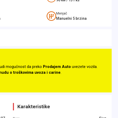
96
kw /
131
ks
Menjač
n
Manuelni 5 brzina
udi mogućnost da preko
Prodajem Auto
uvezete vozila.
onudu o troškovima uvoza i carine
.
Karakteristike