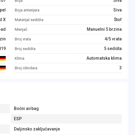
107
Siva
Boja
pel
Siva
Boja enterijera
d X
Štof
Materijal sedišta
oad
Manuelni 5 brzina
Menjač
zin
4/5 vrata
Broj vrata
019
5 sedišta
Broj sedišta
Automatska klima
Klima
3
Broj cilindara
Bočni airbag
ESP
Daljinsko zaključavanje