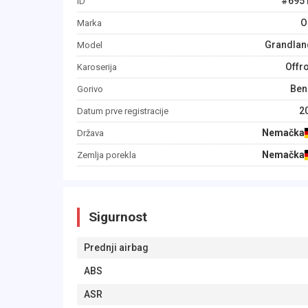
#
695
ID
O
Marka
Grandlan
Model
Offr
Karoserija
Ben
Gorivo
2
Datum prve registracije
Nemačka
Država
Nemačka
Zemlja porekla
Sigurnost
Prednji airbag
ABS
ASR