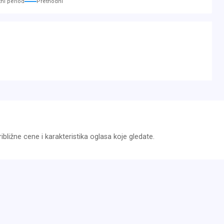
ni period
Prethodni
bližne cene i karakteristika oglasa koje gledate.
 - Freitag von 9:30 - 19:00Uhr, Samstag von 9:30 - 16:00 Uhr
fonischer Vereinbarung gerne zur Verfügung. Finanzierung
 Gebrauchtwagen-Garantie sowie TÜV-Gebrauchtwagen