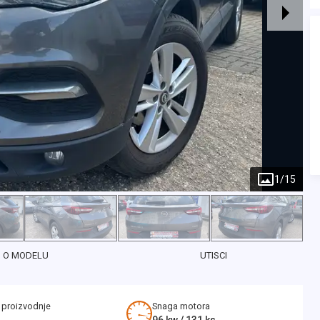
1
/
15
O MODELU
UTISCI
 proizvodnje
Snaga motora