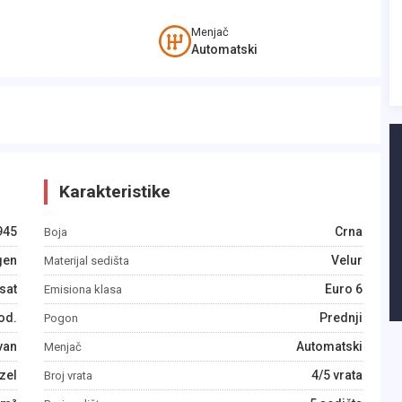
Menjač
Automatski
Karakteristike
945
Crna
Boja
gen
Velur
Materijal sedišta
sat
Euro 6
Emisiona klasa
od.
Prednji
Pogon
van
Automatski
Menjač
zel
4/5 vrata
Broj vrata