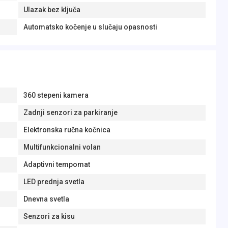
Ulazak bez ključa
Automatsko kočenje u slučaju opasnosti
360 stepeni kamera
Zadnji senzori za parkiranje
Elektronska ručna kočnica
Multifunkcionalni volan
Adaptivni tempomat
LED prednja svetla
Dnevna svetla
Senzori za kisu