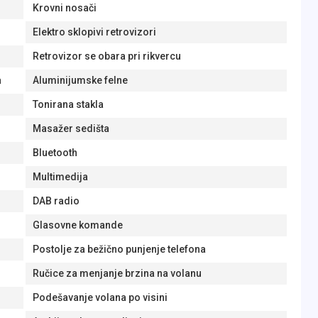
Krovni nosači
Elektro sklopivi retrovizori
Retrovizor se obara pri rikvercu
a
Aluminijumske felne
Tonirana stakla
Masažer sedišta
Bluetooth
Multimedija
DAB radio
Glasovne komande
Postolje za bežično punjenje telefona
Ručice za menjanje brzina na volanu
Podešavanje volana po visini