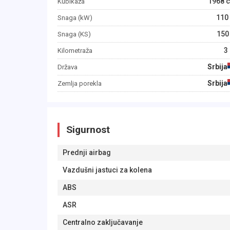
1968
c
Kubikaža
110
Snaga (kW)
150
Snaga (KS)
3
Kilometraža
Srbija
Država
Srbija
Zemlja porekla
Sigurnost
Prednji airbag
Vazdušni jastuci za kolena
ABS
ASR
Centralno zaključavanje