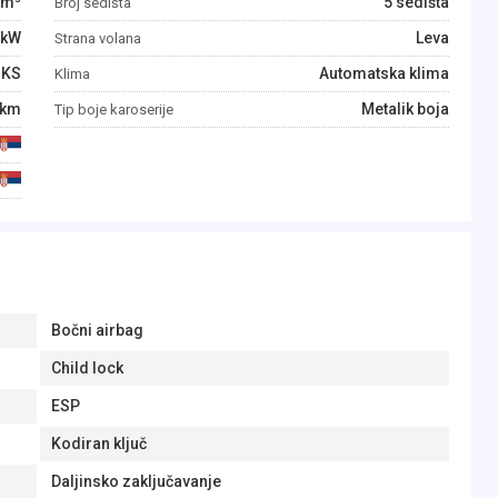
m³
5 sedišta
Broj sedišta
kW
Leva
Strana volana
KS
Automatska klima
Klima
km
Metalik boja
Tip boje karoserije
Bočni airbag
Child lock
ESP
Kodiran ključ
Daljinsko zaključavanje