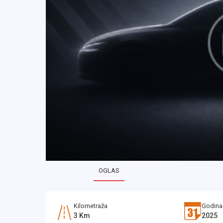
OGLAS
Kilometraža
Godina
3
Km
2025