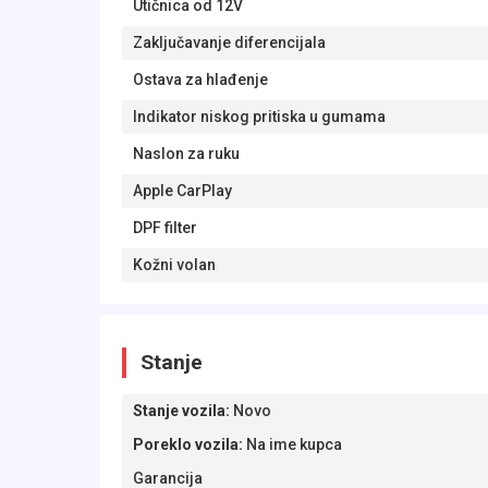
Utičnica od 12V
Zaključavanje diferencijala
Ostava za hlađenje
Indikator niskog pritiska u gumama
Naslon za ruku
Apple CarPlay
DPF filter
Kožni volan
Stanje
Stanje vozila
:
Novo
Poreklo vozila
:
Na ime kupca
Garancija