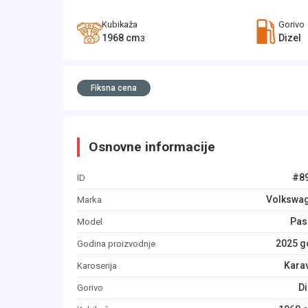
Kubikaža
Gorivo
1968
cm
Dizel
3
Fiksna cena
Osnovne informacije
#
8
ID
Volkswa
Marka
Pas
Model
2025
g
Godina proizvodnje
Kara
Karoserija
Di
Gorivo