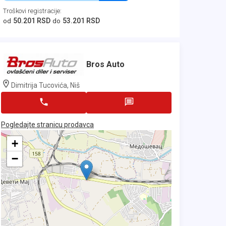
Troškovi registracije
:
50.201 RSD
53.201 RSD
od
do
Bros Auto
Dimitrija Tucovića, Niš
Pogledajte stranicu prodavca
+
−