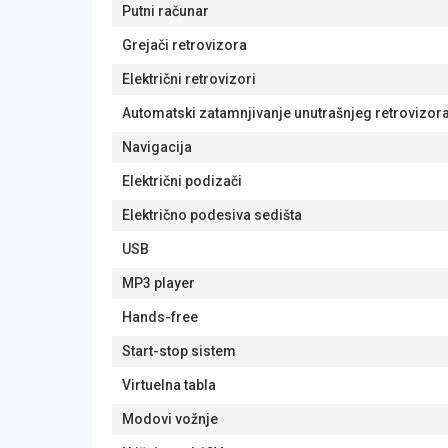
Putni računar
Grejači retrovizora
Električni retrovizori
Automatski zatamnjivanje unutrašnjeg retrovizor
Navigacija
Električni podizači
Električno podesiva sedišta
USB
MP3 player
Hands-free
Start-stop sistem
Virtuelna tabla
Modovi vožnje