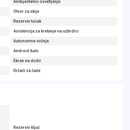
Ambijentalno osvetljenje
Otvor za skije
Rezervni točak
Asistencija za kretanje na uzbrdici
Autonomna vožnja
Android Auto
Ekran na dodir
Držači za čaše
Rezervni ključ