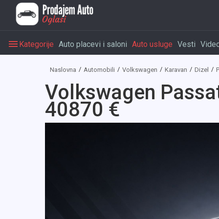
Kategorije
Auto placevi i saloni
Auto usluge
Vesti
Vide
Naslovna
Automobili
Volkswagen
Karavan
Dizel
Volkswagen Passat
40870 €