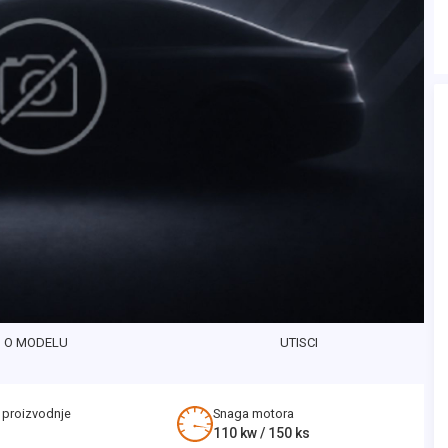
O MODELU
UTISCI
 proizvodnje
Snaga motora
110
kw /
150
ks