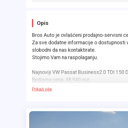
Opis
Bros Auto je ovlašćeni prodajno-servisni c
Za sve dodatne informacije o dostupnosti v
slobodni da nas kontaktirate.
Stojimo Vam na raspolaganju.
Najnoviji VW Passat Business2.0 TDI 150 
Redovna cena: 48.940 eur
Specijalni popust : 8.070 eur
Prikaži više
Cena sa specijalnim popustom: 40.870 eur
Dodatna oprema
Paket asistencije "IQ.DRIVE"
Paket "Acoustics"