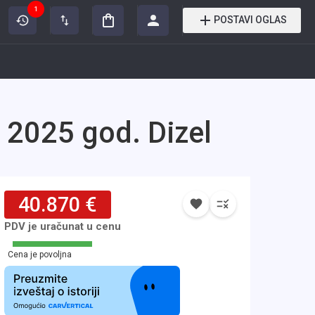
1
POSTAVI OGLAS
2025 god. Dizel
40.870 €
PDV je uračunat u cenu
Cena je povoljna