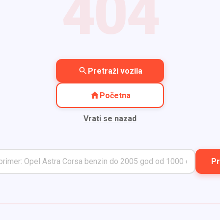
404
Pretraži vozila
Početna
Vrati se nazad
Pr