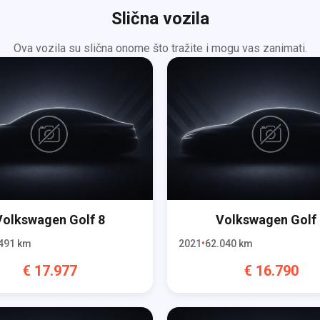
Slična vozila
Ova vozila su slična onome što tražite i mogu vas zanimati.
Volkswagen
Golf 8
Volkswagen
Golf
491
km
2021
62.040
km
€
17.977
€
16.790